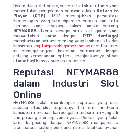
Dalam dunia slot online, salah satu faktor utama yang
menentukan pengalaman bermain adalah
Return to
Player (RTP)
. RTP menunjukkan persentase
kemenangan yang bisa diperoleh pemain dari total
taruhan yang dipasang dalam jangka panjang.
NEYMAR88
dikenal sebagai situs slot gacor yang
menyediakan game dengan
RTP tertinggi
,
menghadirkan peluang menang yang lebih realistis dan
konsisten.
captainjacksbbqsmokehouse.com
Platform
ini menggabungkan keseruan permainan dengan
peluang kemenangan optimal, menjadikannya pilihan
utama bagi banyak pemain slot online.
Reputasi NEYMAR88
dalam Industri Slot
Online
NEYMAR88 telah membangun reputasi yang solid
sebagai situs slot terpercaya. Platform ini dikenal
konsisten menghadirkan pengalaman bermain yang adil
dan peluang menang yang nyata. Pemain yang telah
lama bergabung dengan NEYMAR88 mengapresiasi
transparansi sistem permainan serta kualitas layanan