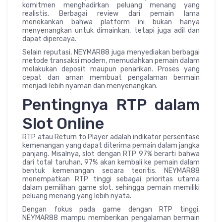
komitmen menghadirkan peluang menang yang
realistis. Berbagai review dari pemain lama
menekankan bahwa platform ini bukan hanya
menyenangkan untuk dimainkan, tetapi juga adil dan
dapat dipercaya.
Selain reputasi, NEYMAR88 juga menyediakan berbagai
metode transaksi modern, memudahkan pemain dalam
melakukan deposit maupun penarikan. Proses yang
cepat dan aman membuat pengalaman bermain
menjadi lebih nyaman dan menyenangkan.
Pentingnya RTP dalam
Slot Online
RTP atau Return to Player adalah indikator persentase
kemenangan yang dapat diterima pemain dalam jangka
panjang. Misalnya, slot dengan RTP 97% berarti bahwa
dari total taruhan, 97% akan kembali ke pemain dalam
bentuk kemenangan secara teoritis. NEYMAR88
menempatkan RTP tinggi sebagai prioritas utama
dalam pemilihan game slot, sehingga pemain memiliki
peluang menang yang lebih nyata.
Dengan fokus pada game dengan RTP tinggi,
NEYMAR88 mampu memberikan pengalaman bermain