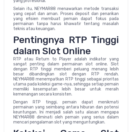
yang profesional.
Selain itu, NEYMAR88 menawarkan metode transaksi
yang cepat dan aman. Proses deposit dan penarikan
yang efisien membuat pemain dapat fokus pada
permainan tanpa harus khawatir tentang masalah
teknis atau keuangan.
Pentingnya RTP Tinggi
dalam Slot Online
RTP atau Return to Player adalah indikator yang
sangat penting dalam permainan slot online. Slot
dengan RTP tinggi memberi peluang menang lebih
besar dibandingkan slot dengan RTP rendah.
NEYMAR88 menempatkan RTP tinggi sebagai prioritas
utama pada koleksi game-nya, sehingga setiap pemain
memiliki kesempatan lebih besar untuk meraih
kemenangan secara konsisten.
Dengan RTP tinggi, pemain dapat menikmati
permainan yang seimbang antara hiburan dan potensi
keuntungan. Ini menjadi salah satu alasan mengapa
NEYMAR88 diminati oleh pemain yang serius dalam
mencari pengalaman slot yang menguntungkan.