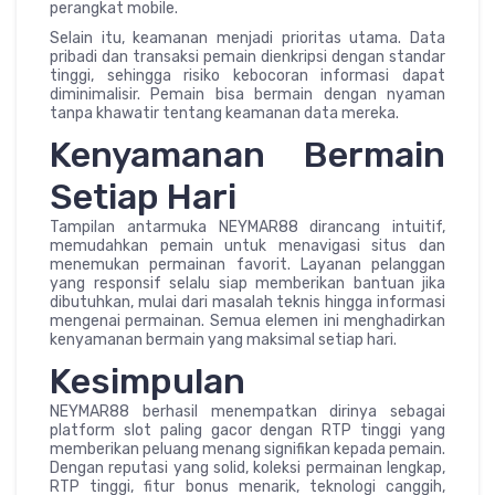
perangkat mobile.
Selain itu, keamanan menjadi prioritas utama. Data
pribadi dan transaksi pemain dienkripsi dengan standar
tinggi, sehingga risiko kebocoran informasi dapat
diminimalisir. Pemain bisa bermain dengan nyaman
tanpa khawatir tentang keamanan data mereka.
Kenyamanan Bermain
Setiap Hari
Tampilan antarmuka NEYMAR88 dirancang intuitif,
memudahkan pemain untuk menavigasi situs dan
menemukan permainan favorit. Layanan pelanggan
yang responsif selalu siap memberikan bantuan jika
dibutuhkan, mulai dari masalah teknis hingga informasi
mengenai permainan. Semua elemen ini menghadirkan
kenyamanan bermain yang maksimal setiap hari.
Kesimpulan
NEYMAR88 berhasil menempatkan dirinya sebagai
platform slot paling gacor dengan RTP tinggi yang
memberikan peluang menang signifikan kepada pemain.
Dengan reputasi yang solid, koleksi permainan lengkap,
RTP tinggi, fitur bonus menarik, teknologi canggih,