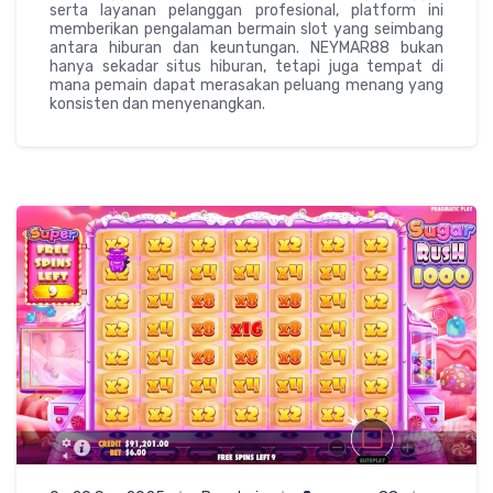
serta layanan pelanggan profesional, platform ini
memberikan pengalaman bermain slot yang seimbang
antara hiburan dan keuntungan. NEYMAR88 bukan
hanya sekadar situs hiburan, tetapi juga tempat di
mana pemain dapat merasakan peluang menang yang
konsisten dan menyenangkan.