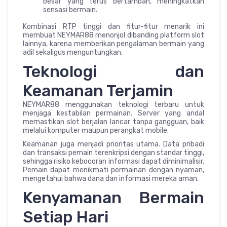
besar yang terus bertambah, meningkatkan
sensasi bermain.
Kombinasi RTP tinggi dan fitur-fitur menarik ini
membuat NEYMAR88 menonjol dibanding platform slot
lainnya, karena memberikan pengalaman bermain yang
adil sekaligus menguntungkan.
Teknologi dan
Keamanan Terjamin
NEYMAR88 menggunakan teknologi terbaru untuk
menjaga kestabilan permainan. Server yang andal
memastikan slot berjalan lancar tanpa gangguan, baik
melalui komputer maupun perangkat mobile.
Keamanan juga menjadi prioritas utama. Data pribadi
dan transaksi pemain terenkripsi dengan standar tinggi,
sehingga risiko kebocoran informasi dapat diminimalisir.
Pemain dapat menikmati permainan dengan nyaman,
mengetahui bahwa dana dan informasi mereka aman.
Kenyamanan Bermain
Setiap Hari