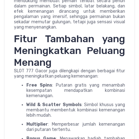
mendukung membuat pemain terlibat secara penuh
dalam permainan. Setiap simbol, latar belakang, dan
efek kemenangan dirancang untuk memberikan
pengalaman yang imersif, sehingga permainan bukan
sekadar memutar gulungan, tetapi juga sensasi visual
yang menyenangkan.
Fitur Tambahan yang
Meningkatkan Peluang
Menang
SLOT 777 Gacor juga dilengkapi dengan berbagai fitur
yang meningkatkan peluang kemenangan:
Free Spins
: Putaran gratis yang menambah
kesempatan mendapatkan kombinasi
kemenangan.
Wild & Scatter Symbols
: Simbol khusus yang
membantu membentuk kombinasi kemenangan
lebih mudah.
Multiplier
: Memperbesar jumlah kemenangan
dari putaran tertentu.
Bonus Game
: Menawarkan hadiah tambahan