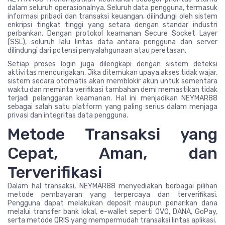
dalam seluruh operasionalnya. Seluruh data pengguna, termasuk
informasi pribadi dan transaksi keuangan, dilindungi oleh sistem
enkripsi tingkat tinggi yang setara dengan standar industri
perbankan. Dengan protokol keamanan Secure Socket Layer
(SSL), seluruh lalu lintas data antara pengguna dan server
dilindungi dari potensi penyalahgunaan atau peretasan.
Setiap proses login juga dilengkapi dengan sistem deteksi
aktivitas mencurigakan. Jika ditemukan upaya akses tidak wajar,
sistem secara otomatis akan memblokir akun untuk sementara
waktu dan meminta verifikasi tambahan demi memastikan tidak
terjadi pelanggaran keamanan. Hal ini menjadikan NEYMAR88
sebagai salah satu platform yang paling serius dalam menjaga
privasi dan integritas data pengguna.
Metode Transaksi yang
Cepat, Aman, dan
Terverifikasi
Dalam hal transaksi, NEYMAR88 menyediakan berbagai pilihan
metode pembayaran yang terpercaya dan terverifikasi.
Pengguna dapat melakukan deposit maupun penarikan dana
melalui transfer bank lokal, e-wallet seperti OVO, DANA, GoPay,
serta metode QRIS yang mempermudah transaksi lintas aplikasi.