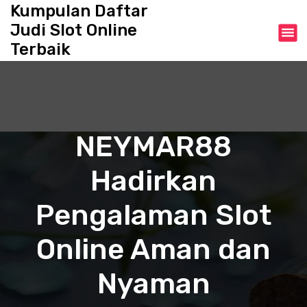
S
Kumpulan Daftar
k
Judi Slot Online
i
Terbaik
p
t
o
c
o
n
NEYMAR88
t
e
Hadirkan
n
t
Pengalaman Slot
Online Aman dan
Nyaman