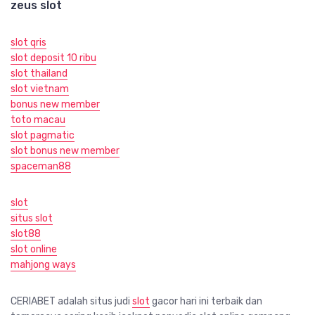
zeus slot
slot qris
slot deposit 10 ribu
slot thailand
slot vietnam
bonus new member
toto macau
slot pagmatic
slot bonus new member
spaceman88
slot
situs slot
slot88
slot online
mahjong ways
CERIABET adalah situs judi
slot
gacor hari ini terbaik dan