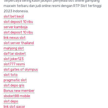
terpercaya sering kasih jackpot penyedia slot online gampang
maxwin terbaru dan judi online resmi dengan RTP Slot tertinggi
2023 Indonesia.
slot bet kecil
slot deposit 10 ribu
server kamboja
slot deposit 10 ribu
link nexus slot
slot server thailand
mahjong slot
daftar sbobet
slot joker123
slot777 resmi
slot gates of olympus
slot toto
pragmatic slot
slot depo qris
Bonus new member
sbobet88 mobile
slot depo
link slot gacor