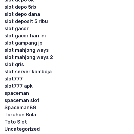
slot depo 5rb
slot depo dana
slot deposit 5 ribu
slot gacor
slot gacor hari ini
slot gampang jp
slot mahjong ways
slot mahjong ways 2
slot qris
slot server kamboja
slot777
slot777 apk
spaceman
spaceman slot
Spaceman88
Taruhan Bola
Toto Slot
Uncategorized