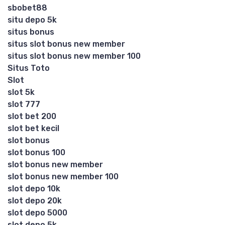
sbobet88
situ depo 5k
situs bonus
situs slot bonus new member
situs slot bonus new member 100
Situs Toto
Slot
slot 5k
slot 777
slot bet 200
slot bet kecil
slot bonus
slot bonus 100
slot bonus new member
slot bonus new member 100
slot depo 10k
slot depo 20k
slot depo 5000
slot depo 5k