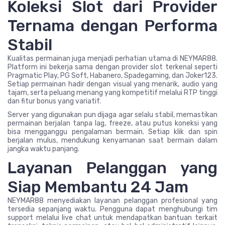
Koleksi Slot dari Provider
Ternama dengan Performa
Stabil
Kualitas permainan juga menjadi perhatian utama di NEYMAR88.
Platform ini bekerja sama dengan provider slot terkenal seperti
Pragmatic Play, PG Soft, Habanero, Spadegaming, dan Joker123.
Setiap permainan hadir dengan visual yang menarik, audio yang
tajam, serta peluang menang yang kompetitif melalui RTP tinggi
dan fitur bonus yang variatif.
Server yang digunakan pun dijaga agar selalu stabil, memastikan
permainan berjalan tanpa lag, freeze, atau putus koneksi yang
bisa mengganggu pengalaman bermain. Setiap klik dan spin
berjalan mulus, mendukung kenyamanan saat bermain dalam
jangka waktu panjang.
Layanan Pelanggan yang
Siap Membantu 24 Jam
NEYMAR88 menyediakan layanan pelanggan profesional yang
tersedia sepanjang waktu. Pengguna dapat menghubungi tim
support melalui live chat untuk mendapatkan bantuan terkait