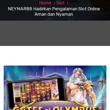
Home
Slot
NEYMAR88 Hadirkan Pengalaman Slot Online
Aman dan Nyaman