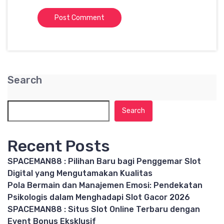
Search
Search
Recent Posts
SPACEMAN88 : Pilihan Baru bagi Penggemar Slot
Digital yang Mengutamakan Kualitas
Pola Bermain dan Manajemen Emosi: Pendekatan
Psikologis dalam Menghadapi Slot Gacor 2026
SPACEMAN88 : Situs Slot Online Terbaru dengan
Event Bonus Eksklusif