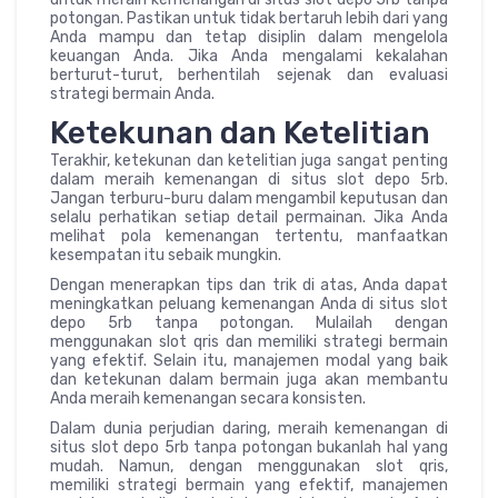
potongan. Pastikan untuk tidak bertaruh lebih dari yang
Anda mampu dan tetap disiplin dalam mengelola
keuangan Anda. Jika Anda mengalami kekalahan
berturut-turut, berhentilah sejenak dan evaluasi
strategi bermain Anda.
Ketekunan dan Ketelitian
Terakhir, ketekunan dan ketelitian juga sangat penting
dalam meraih kemenangan di situs slot depo 5rb.
Jangan terburu-buru dalam mengambil keputusan dan
selalu perhatikan setiap detail permainan. Jika Anda
melihat pola kemenangan tertentu, manfaatkan
kesempatan itu sebaik mungkin.
Dengan menerapkan tips dan trik di atas, Anda dapat
meningkatkan peluang kemenangan Anda di situs slot
depo 5rb tanpa potongan. Mulailah dengan
menggunakan slot qris dan memiliki strategi bermain
yang efektif. Selain itu, manajemen modal yang baik
dan ketekunan dalam bermain juga akan membantu
Anda meraih kemenangan secara konsisten.
Dalam dunia perjudian daring, meraih kemenangan di
situs slot depo 5rb tanpa potongan bukanlah hal yang
mudah. Namun, dengan menggunakan slot qris,
memiliki strategi bermain yang efektif, manajemen