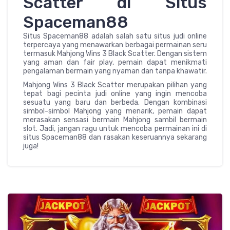
Scatter di Situs
Spaceman88
Situs Spaceman88 adalah salah satu situs judi online
terpercaya yang menawarkan berbagai permainan seru
termasuk Mahjong Wins 3 Black Scatter. Dengan sistem
yang aman dan fair play, pemain dapat menikmati
pengalaman bermain yang nyaman dan tanpa khawatir.
Mahjong Wins 3 Black Scatter merupakan pilihan yang
tepat bagi pecinta judi online yang ingin mencoba
sesuatu yang baru dan berbeda. Dengan kombinasi
simbol-simbol Mahjong yang menarik, pemain dapat
merasakan sensasi bermain Mahjong sambil bermain
slot. Jadi, jangan ragu untuk mencoba permainan ini di
situs Spaceman88 dan rasakan keseruannya sekarang
juga!