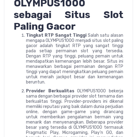
OLYMPUS1000
sebagai Situs Slot
Paling Gacor
Tingkat RTP Sangat Tinggi
Salah satu alasan
mengapa OLYMPUS1000 menjadi situs slot paling
gacor adalah tingkat RTP yang sangat tinggi
pada setiap permainan slot yang tersedia.
Dengan RTP yang tinggi, peluang pemain untuk
mendapatkan kemenangan lebih besar. Situs ini
menawarkan berbagai permainan dengan RTP
tinggi yang dapat meningkatkan peluang pemain
untuk meraih jackpot besar dan kemenangan
beruntun.
Provider Berkualitas
OLYMPUS1000 bekerja
sama dengan berbagai provider slot ternama dan
berkualitas tinggi. Provider-providers ini dikenal
memiliki reputasi yang baik dalam dunia perjudian
online, dengan game-game yang dirancang
untuk memberikan pengalaman bermain yang
menarik dan menyenangkan. Beberapa provider
besar yang tersedia di OLYMPUS1000 termasuk
Pragmatic Play, Microgaming, Play’n GO, dan