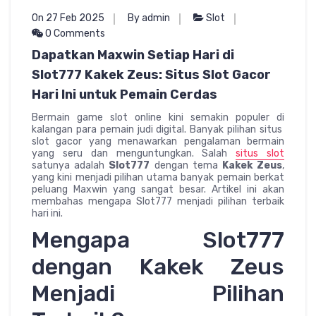
On 27 Feb 2025
By admin
Slot
0 Comments
Dapatkan Maxwin Setiap Hari di
Slot777 Kakek Zeus: Situs Slot Gacor
Hari Ini untuk Pemain Cerdas
Bermain game slot online kini semakin populer di
kalangan para pemain judi digital. Banyak pilihan situs
slot gacor yang menawarkan pengalaman bermain
yang seru dan menguntungkan. Salah
situs slot
satunya adalah
Slot777
dengan tema
Kakek Zeus
,
yang kini menjadi pilihan utama banyak pemain berkat
peluang Maxwin yang sangat besar. Artikel ini akan
membahas mengapa Slot777 menjadi pilihan terbaik
hari ini.
Mengapa Slot777
dengan Kakek Zeus
Menjadi Pilihan