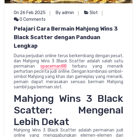
On 26 Feb 2025
By admin
Slot
0 Comments
Pelajari Cara Bermain Mahjong Wins 3
Black Scatter dengan Panduan
Lengkap
Dunia perjudian online terus berkembang dengan pesat,
dan Mahjong Wins 3 Black Scatter adalah salah satu
permainan
spaceman88
terbaru yang menarik
perhatian pecinta judi online. Dengan kombinasi simbol-
simbol Mahjong yang khas dan gameplay yang menarik,
pemain dapat merasakan sensasi bermain Mahjong
sambil juga bermain slot.
Mahjong Wins 3 Black
Scatter: Mengenal
Lebih Dekat
Mahjong Wins 3 Black Scatter adalah permainan judi
online yang menggabungkan elemen-elemen dari