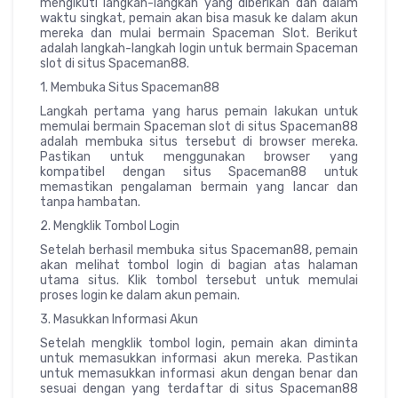
mengikuti langkah-langkah yang diberikan dan dalam
waktu singkat, pemain akan bisa masuk ke dalam akun
mereka dan mulai bermain Spaceman Slot. Berikut
adalah langkah-langkah login untuk bermain Spaceman
slot di situs Spaceman88.
1. Membuka Situs Spaceman88
Langkah pertama yang harus pemain lakukan untuk
memulai bermain Spaceman slot di situs Spaceman88
adalah membuka situs tersebut di browser mereka.
Pastikan untuk menggunakan browser yang
kompatibel dengan situs Spaceman88 untuk
memastikan pengalaman bermain yang lancar dan
tanpa hambatan.
2. Mengklik Tombol Login
Setelah berhasil membuka situs Spaceman88, pemain
akan melihat tombol login di bagian atas halaman
utama situs. Klik tombol tersebut untuk memulai
proses login ke dalam akun pemain.
3. Masukkan Informasi Akun
Setelah mengklik tombol login, pemain akan diminta
untuk memasukkan informasi akun mereka. Pastikan
untuk memasukkan informasi akun dengan benar dan
sesuai dengan yang terdaftar di situs Spaceman88