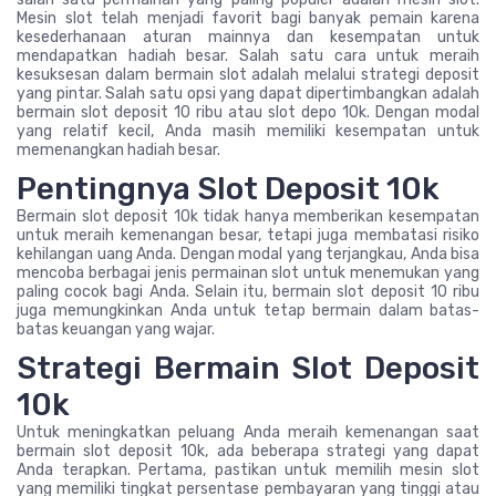
Mesin slot telah menjadi favorit bagi banyak pemain karena
kesederhanaan aturan mainnya dan kesempatan untuk
mendapatkan hadiah besar. Salah satu cara untuk meraih
kesuksesan dalam bermain slot adalah melalui strategi deposit
yang pintar. Salah satu opsi yang dapat dipertimbangkan adalah
bermain slot deposit 10 ribu atau slot depo 10k. Dengan modal
yang relatif kecil, Anda masih memiliki kesempatan untuk
memenangkan hadiah besar.
Pentingnya Slot Deposit 10k
Bermain slot deposit 10k tidak hanya memberikan kesempatan
untuk meraih kemenangan besar, tetapi juga membatasi risiko
kehilangan uang Anda. Dengan modal yang terjangkau, Anda bisa
mencoba berbagai jenis permainan slot untuk menemukan yang
paling cocok bagi Anda. Selain itu, bermain slot deposit 10 ribu
juga memungkinkan Anda untuk tetap bermain dalam batas-
batas keuangan yang wajar.
Strategi Bermain Slot Deposit
10k
Untuk meningkatkan peluang Anda meraih kemenangan saat
bermain slot deposit 10k, ada beberapa strategi yang dapat
Anda terapkan. Pertama, pastikan untuk memilih mesin slot
yang memiliki tingkat persentase pembayaran yang tinggi atau