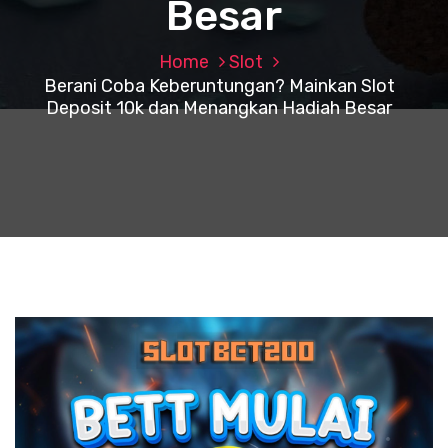
Besar
Home
Slot
Berani Coba Keberuntungan? Mainkan Slot
Deposit 10k dan Menangkan Hadiah Besar