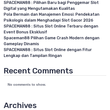
SPACEMAN88 : Pilihan Baru bagi Penggemar Slot
Digital yang Mengutamakan Kualitas
Pola Bermain dan Manajemen Emosi: Pendekatan
Psikologis dalam Menghadapi Slot Gacor 2026
SPACEMAN88 : Situs Slot Online Terbaru dengan
Event Bonus Eksklusif
Spaceman88 Pilihan Game Crash Modern dengan
Gameplay Dinamis
SPACEMAN88 : Situs Slot Online dengan Fitur
Lengkap dan Tampilan Ringan
Recent Comments
No comments to show.
Archives