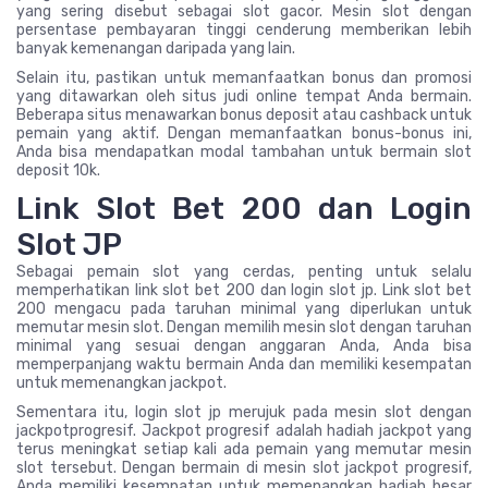
yang sering disebut sebagai slot gacor. Mesin slot dengan
persentase pembayaran tinggi cenderung memberikan lebih
banyak kemenangan daripada yang lain.
Selain itu, pastikan untuk memanfaatkan bonus dan promosi
yang ditawarkan oleh situs judi online tempat Anda bermain.
Beberapa situs menawarkan bonus deposit atau cashback untuk
pemain yang aktif. Dengan memanfaatkan bonus-bonus ini,
Anda bisa mendapatkan modal tambahan untuk bermain slot
deposit 10k.
Link Slot Bet 200 dan Login
Slot JP
Sebagai pemain slot yang cerdas, penting untuk selalu
memperhatikan link slot bet 200 dan login slot jp. Link slot bet
200 mengacu pada taruhan minimal yang diperlukan untuk
memutar mesin slot. Dengan memilih mesin slot dengan taruhan
minimal yang sesuai dengan anggaran Anda, Anda bisa
memperpanjang waktu bermain Anda dan memiliki kesempatan
untuk memenangkan jackpot.
Sementara itu, login slot jp merujuk pada mesin slot dengan
jackpotprogresif. Jackpot progresif adalah hadiah jackpot yang
terus meningkat setiap kali ada pemain yang memutar mesin
slot tersebut. Dengan bermain di mesin slot jackpot progresif,
Anda memiliki kesempatan untuk memenangkan hadiah besar