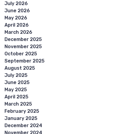
July 2026
June 2026
May 2026
April 2026
March 2026
December 2025
November 2025
October 2025
September 2025
August 2025
July 2025
June 2025
May 2025
April 2025
March 2025
February 2025
January 2025
December 2024
November 2024