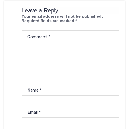
Leave a Reply
Your email address will not be published.
Required fields are marked
*
Comment
*
Name
*
Email
*