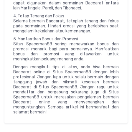
dapat digunakan dalam permainan Baccarat antara
lain Martingale, Paroli, dan Fibonacci.
4. Tetap Tenang dan Fokus
Selama bermain Baccarat, tetaplah tenang dan fokus
pada permainan. Hindari emosi yang berlebihan saat
mengalami kekalahan atau kemenangan.
5. Manfaatkan Bonus dan Promosi
Situs Spaceman88 sering menawarkan bonus dan
promosi menarik bagi para pemainnya. Manfaatkan
bonus dan promosi yang ditawarkan untuk
meningkatkan peluang menang anda.
Dengan mengikuti tips di atas, anda bisa bermain
Baccarat online di Situs Spaceman88 dengan lebih
profesional. Jangan lupa untuk selalu bermain dengan
tanggung jawab dan nikmati keseruan bermain
Baccarat di Situs Spaceman88. Jangan ragu untuk
mendaftar dan bergabung sekarang juga di Situs
Spaceman88 untuk merasakan pengalaman bermain
Baccarat online yang menyenangkan dan
menguntungkan. Semoga artikel ini bermanfaat dan
selamat bermain!