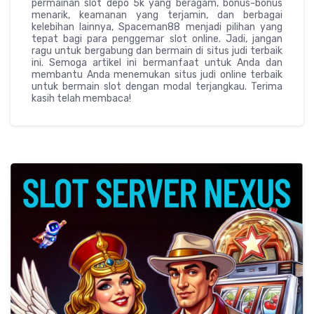
permainan slot depo 5k yang beragam, bonus-bonus
menarik, keamanan yang terjamin, dan berbagai
kelebihan lainnya, Spaceman88 menjadi pilihan yang
tepat bagi para penggemar slot online. Jadi, jangan
ragu untuk bergabung dan bermain di situs judi terbaik
ini. Semoga artikel ini bermanfaat untuk Anda dan
membantu Anda menemukan situs judi online terbaik
untuk bermain slot dengan modal terjangkau. Terima
kasih telah membaca!