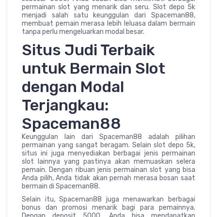
permainan slot yang menarik dan seru. Slot depo 5k
menjadi salah satu keunggulan dari Spaceman88,
membuat pemain merasa lebih leluasa dalam bermain
tanpa perlu mengeluarkan modal besar.
Situs Judi Terbaik
untuk Bermain Slot
dengan Modal
Terjangkau:
Spaceman88
Keunggulan lain dari Spaceman88 adalah pilihan
permainan yang sangat beragam. Selain slot depo 5k,
situs ini juga menyediakan berbagai jenis permainan
slot lainnya yang pastinya akan memuaskan selera
pemain. Dengan ribuan jenis permainan slot yang bisa
Anda pilih, Anda tidak akan pernah merasa bosan saat
bermain di Spaceman88.
Selain itu, Spaceman88 juga menawarkan berbagai
bonus dan promosi menarik bagi para pemainnya.
Dengan deposit 5000, Anda bisa mendapatkan