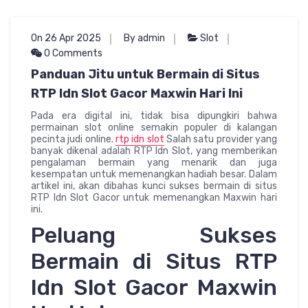
On 26 Apr 2025
By admin
Slot
0 Comments
Panduan Jitu untuk Bermain di Situs
RTP Idn Slot Gacor Maxwin Hari Ini
Pada era digital ini, tidak bisa dipungkiri bahwa
permainan slot online semakin populer di kalangan
pecinta judi online.
rtp idn slot
Salah satu provider yang
banyak dikenal adalah RTP Idn Slot, yang memberikan
pengalaman bermain yang menarik dan juga
kesempatan untuk memenangkan hadiah besar. Dalam
artikel ini, akan dibahas kunci sukses bermain di situs
RTP Idn Slot Gacor untuk memenangkan Maxwin hari
ini.
Peluang Sukses
Bermain di Situs RTP
Idn Slot Gacor Maxwin