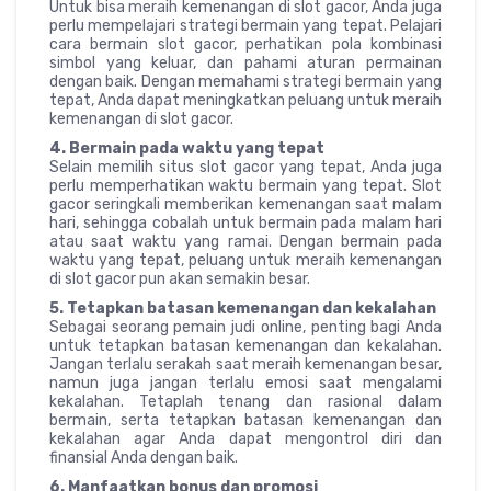
Untuk bisa meraih kemenangan di slot gacor, Anda juga
perlu mempelajari strategi bermain yang tepat. Pelajari
cara bermain slot gacor, perhatikan pola kombinasi
simbol yang keluar, dan pahami aturan permainan
dengan baik. Dengan memahami strategi bermain yang
tepat, Anda dapat meningkatkan peluang untuk meraih
kemenangan di slot gacor.
4. Bermain pada waktu yang tepat
Selain memilih situs slot gacor yang tepat, Anda juga
perlu memperhatikan waktu bermain yang tepat. Slot
gacor seringkali memberikan kemenangan saat malam
hari, sehingga cobalah untuk bermain pada malam hari
atau saat waktu yang ramai. Dengan bermain pada
waktu yang tepat, peluang untuk meraih kemenangan
di slot gacor pun akan semakin besar.
5. Tetapkan batasan kemenangan dan kekalahan
Sebagai seorang pemain judi online, penting bagi Anda
untuk tetapkan batasan kemenangan dan kekalahan.
Jangan terlalu serakah saat meraih kemenangan besar,
namun juga jangan terlalu emosi saat mengalami
kekalahan. Tetaplah tenang dan rasional dalam
bermain, serta tetapkan batasan kemenangan dan
kekalahan agar Anda dapat mengontrol diri dan
finansial Anda dengan baik.
6. Manfaatkan bonus dan promosi