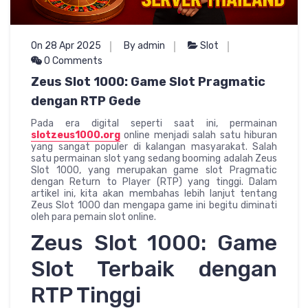
On 28 Apr 2025
By admin
Slot
0 Comments
Zeus Slot 1000: Game Slot Pragmatic
dengan RTP Gede
Pada era digital seperti saat ini, permainan
slotzeus1000.org
online menjadi salah satu hiburan
yang sangat populer di kalangan masyarakat. Salah
satu permainan slot yang sedang booming adalah Zeus
Slot 1000, yang merupakan game slot Pragmatic
dengan Return to Player (RTP) yang tinggi. Dalam
artikel ini, kita akan membahas lebih lanjut tentang
Zeus Slot 1000 dan mengapa game ini begitu diminati
oleh para pemain slot online.
Zeus Slot 1000: Game
Slot Terbaik dengan
RTP Tinggi