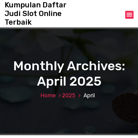
S
Kumpulan Daftar
k
Judi Slot Online
i
Terbaik
p
t
o
c
o
n
Monthly Archives:
t
e
April 2025
n
t
Home
2025
April