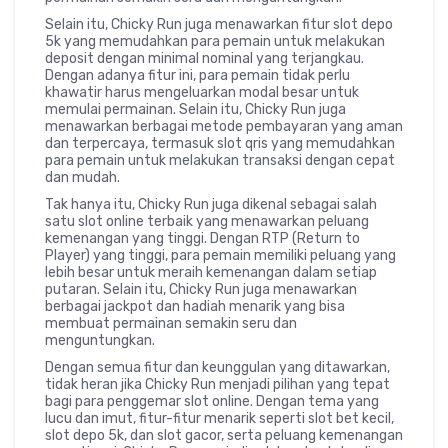
Selain itu, Chicky Run juga menawarkan fitur slot depo
5k yang memudahkan para pemain untuk melakukan
deposit dengan minimal nominal yang terjangkau.
Dengan adanya fitur ini, para pemain tidak perlu
khawatir harus mengeluarkan modal besar untuk
memulai permainan. Selain itu, Chicky Run juga
menawarkan berbagai metode pembayaran yang aman
dan terpercaya, termasuk slot qris yang memudahkan
para pemain untuk melakukan transaksi dengan cepat
dan mudah.
Tak hanya itu, Chicky Run juga dikenal sebagai salah
satu slot online terbaik yang menawarkan peluang
kemenangan yang tinggi. Dengan RTP (Return to
Player) yang tinggi, para pemain memiliki peluang yang
lebih besar untuk meraih kemenangan dalam setiap
putaran. Selain itu, Chicky Run juga menawarkan
berbagai jackpot dan hadiah menarik yang bisa
membuat permainan semakin seru dan
menguntungkan.
Dengan semua fitur dan keunggulan yang ditawarkan,
tidak heran jika Chicky Run menjadi pilihan yang tepat
bagi para penggemar slot online. Dengan tema yang
lucu dan imut, fitur-fitur menarik seperti slot bet kecil,
slot depo 5k, dan slot gacor, serta peluang kemenangan