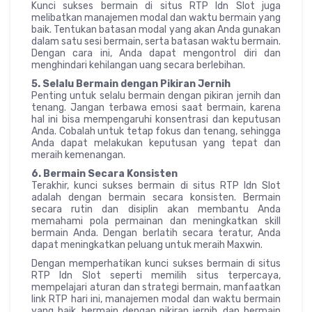
Kunci sukses bermain di situs RTP Idn Slot juga
melibatkan manajemen modal dan waktu bermain yang
baik. Tentukan batasan modal yang akan Anda gunakan
dalam satu sesi bermain, serta batasan waktu bermain.
Dengan cara ini, Anda dapat mengontrol diri dan
menghindari kehilangan uang secara berlebihan.
5. Selalu Bermain dengan Pikiran Jernih
Penting untuk selalu bermain dengan pikiran jernih dan
tenang. Jangan terbawa emosi saat bermain, karena
hal ini bisa mempengaruhi konsentrasi dan keputusan
Anda. Cobalah untuk tetap fokus dan tenang, sehingga
Anda dapat melakukan keputusan yang tepat dan
meraih kemenangan.
6. Bermain Secara Konsisten
Terakhir, kunci sukses bermain di situs RTP Idn Slot
adalah dengan bermain secara konsisten. Bermain
secara rutin dan disiplin akan membantu Anda
memahami pola permainan dan meningkatkan skill
bermain Anda. Dengan berlatih secara teratur, Anda
dapat meningkatkan peluang untuk meraih Maxwin.
Dengan memperhatikan kunci sukses bermain di situs
RTP Idn Slot seperti memilih situs terpercaya,
mempelajari aturan dan strategi bermain, manfaatkan
link RTP hari ini, manajemen modal dan waktu bermain
yang baik, bermain dengan pikiran jernih, dan bermain