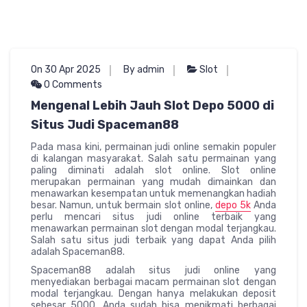
On 30 Apr 2025
By admin
Slot
0 Comments
Mengenal Lebih Jauh Slot Depo 5000 di
Situs Judi Spaceman88
Pada masa kini, permainan judi online semakin populer
di kalangan masyarakat. Salah satu permainan yang
paling diminati adalah slot online. Slot online
merupakan permainan yang mudah dimainkan dan
menawarkan kesempatan untuk memenangkan hadiah
besar. Namun, untuk bermain slot online,
depo 5k
Anda
perlu mencari situs judi online terbaik yang
menawarkan permainan slot dengan modal terjangkau.
Salah satu situs judi terbaik yang dapat Anda pilih
adalah Spaceman88.
Spaceman88 adalah situs judi online yang
menyediakan berbagai macam permainan slot dengan
modal terjangkau. Dengan hanya melakukan deposit
sebesar 5000, Anda sudah bisa menikmati berbagai