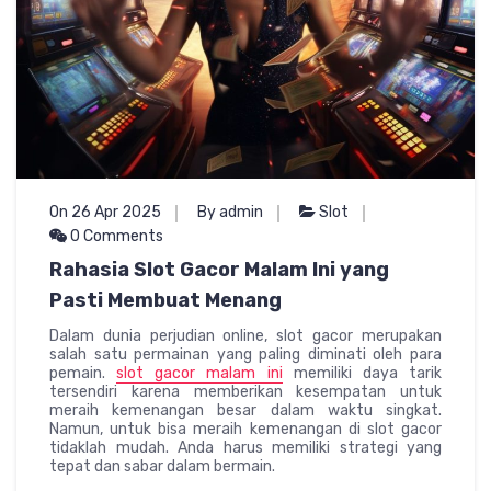
On 26 Apr 2025
By admin
Slot
0 Comments
Rahasia Slot Gacor Malam Ini yang
Pasti Membuat Menang
Dalam dunia perjudian online, slot gacor merupakan
salah satu permainan yang paling diminati oleh para
pemain.
slot gacor malam ini
memiliki daya tarik
tersendiri karena memberikan kesempatan untuk
meraih kemenangan besar dalam waktu singkat.
Namun, untuk bisa meraih kemenangan di slot gacor
tidaklah mudah. Anda harus memiliki strategi yang
tepat dan sabar dalam bermain.