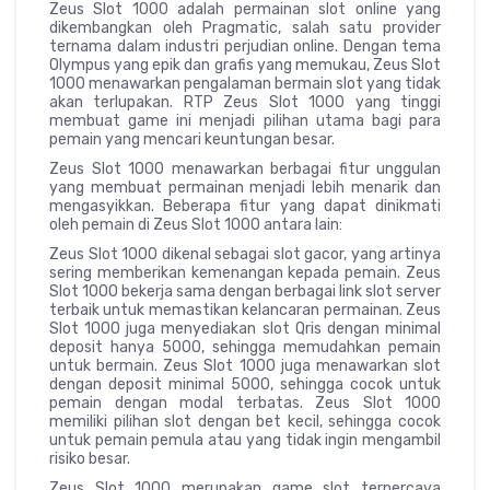
Zeus Slot 1000 adalah permainan slot online yang
dikembangkan oleh Pragmatic, salah satu provider
ternama dalam industri perjudian online. Dengan tema
Olympus yang epik dan grafis yang memukau, Zeus Slot
1000 menawarkan pengalaman bermain slot yang tidak
akan terlupakan. RTP Zeus Slot 1000 yang tinggi
membuat game ini menjadi pilihan utama bagi para
pemain yang mencari keuntungan besar.
Zeus Slot 1000 menawarkan berbagai fitur unggulan
yang membuat permainan menjadi lebih menarik dan
mengasyikkan. Beberapa fitur yang dapat dinikmati
oleh pemain di Zeus Slot 1000 antara lain:
Zeus Slot 1000 dikenal sebagai slot gacor, yang artinya
sering memberikan kemenangan kepada pemain. Zeus
Slot 1000 bekerja sama dengan berbagai link slot server
terbaik untuk memastikan kelancaran permainan. Zeus
Slot 1000 juga menyediakan slot Qris dengan minimal
deposit hanya 5000, sehingga memudahkan pemain
untuk bermain. Zeus Slot 1000 juga menawarkan slot
dengan deposit minimal 5000, sehingga cocok untuk
pemain dengan modal terbatas. Zeus Slot 1000
memiliki pilihan slot dengan bet kecil, sehingga cocok
untuk pemain pemula atau yang tidak ingin mengambil
risiko besar.
Zeus Slot 1000 merupakan game slot terpercaya