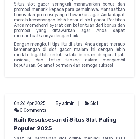
Situs slot gacor seringkali menawarkan bonus dan
promosi menarik kepada para pemainnya. Manfaatkan
bonus dan promosi yang ditawarkan agar Anda dapat
meraih kemenangan lebih besar di slot gacor. Pastikan
Anda memahami syarat dan ketentuan dari bonus dan
promosi yang ditawarkan agar Anda dapat
memanfaatkannya dengan baik.
Dengan mengikuti tips jitu di atas, Anda dapat meraup
kemenangan di slot gacor malam ini dengan lebih
mudah. Ingatlah untuk selalu bermain dengan bijak,
rasional, dan tetap tenang dalam mengambil
keputusan. Selamat bermain dan semoga sukses!
On 26 Apr 2025
By admin
Slot
0 Comments
Raih Kesuksesan di Situs Slot Paling
Populer 2025
Saat ini, permainan slot online menjadi salah satu