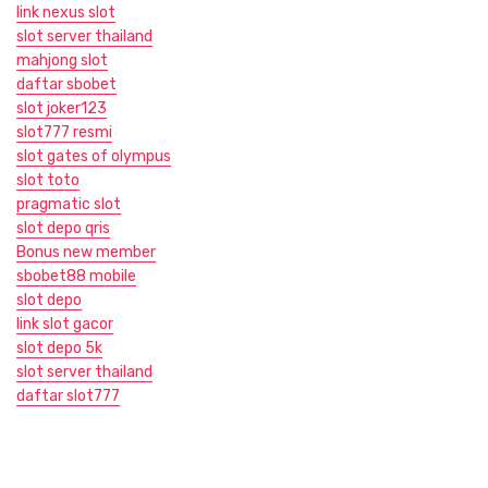
link nexus slot
slot server thailand
mahjong slot
daftar sbobet
slot joker123
slot777 resmi
slot gates of olympus
slot toto
pragmatic slot
slot depo qris
Bonus new member
sbobet88 mobile
slot depo
link slot gacor
slot depo 5k
slot server thailand
daftar slot777