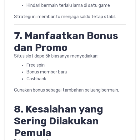
Hindari bermain terlalu lama di satu game
Strategi ini membantu menjaga saldo tetap stabil.
7. Manfaatkan Bonus
dan Promo
Situs slot depo 5k biasanya menyediakan:
Free spin
Bonus member baru
Cashback
Gunakan bonus sebagai tambahan peluang bermain.
8. Kesalahan yang
Sering Dilakukan
Pemula