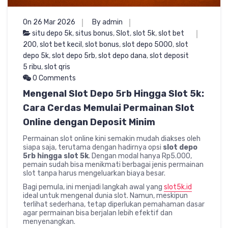
On 26 Mar 2026
By admin
situ depo 5k
,
situs bonus
,
Slot
,
slot 5k
,
slot bet
200
,
slot bet kecil
,
slot bonus
,
slot depo 5000
,
slot
depo 5k
,
slot depo 5rb
,
slot depo dana
,
slot deposit
5 ribu
,
slot qris
0 Comments
Mengenal Slot Depo 5rb Hingga Slot 5k:
Cara Cerdas Memulai Permainan Slot
Online dengan Deposit Minim
Permainan slot online kini semakin mudah diakses oleh
siapa saja, terutama dengan hadirnya opsi
slot depo
5rb hingga slot 5k
. Dengan modal hanya Rp5.000,
pemain sudah bisa menikmati berbagai jenis permainan
slot tanpa harus mengeluarkan biaya besar.
Bagi pemula, ini menjadi langkah awal yang
slot5k.id
ideal untuk mengenal dunia slot. Namun, meskipun
terlihat sederhana, tetap diperlukan pemahaman dasar
agar permainan bisa berjalan lebih efektif dan
menyenangkan.