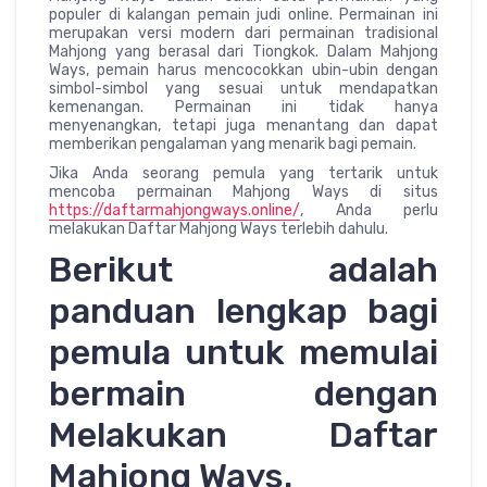
populer di kalangan pemain judi online. Permainan ini
merupakan versi modern dari permainan tradisional
Mahjong yang berasal dari Tiongkok. Dalam Mahjong
Ways, pemain harus mencocokkan ubin-ubin dengan
simbol-simbol yang sesuai untuk mendapatkan
kemenangan. Permainan ini tidak hanya
menyenangkan, tetapi juga menantang dan dapat
memberikan pengalaman yang menarik bagi pemain.
Jika Anda seorang pemula yang tertarik untuk
mencoba permainan Mahjong Ways di situs
https://daftarmahjongways.online/
, Anda perlu
melakukan Daftar Mahjong Ways terlebih dahulu.
Berikut adalah
panduan lengkap bagi
pemula untuk memulai
bermain dengan
Melakukan Daftar
Mahjong Ways.