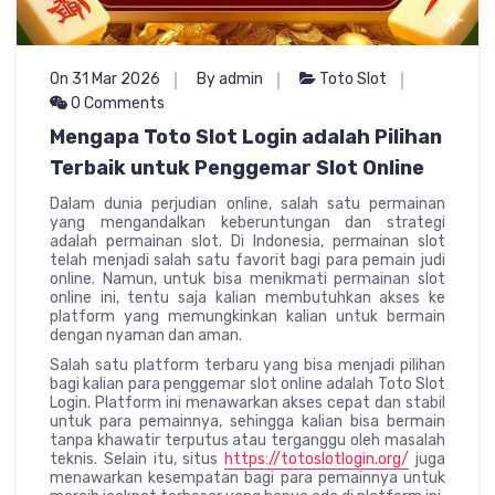
On 31 Mar 2026
By admin
Toto Slot
0 Comments
Mengapa Toto Slot Login adalah Pilihan
Terbaik untuk Penggemar Slot Online
Dalam dunia perjudian online, salah satu permainan
yang mengandalkan keberuntungan dan strategi
adalah permainan slot. Di Indonesia, permainan slot
telah menjadi salah satu favorit bagi para pemain judi
online. Namun, untuk bisa menikmati permainan slot
online ini, tentu saja kalian membutuhkan akses ke
platform yang memungkinkan kalian untuk bermain
dengan nyaman dan aman.
Salah satu platform terbaru yang bisa menjadi pilihan
bagi kalian para penggemar slot online adalah Toto Slot
Login. Platform ini menawarkan akses cepat dan stabil
untuk para pemainnya, sehingga kalian bisa bermain
tanpa khawatir terputus atau terganggu oleh masalah
teknis. Selain itu, situs
https://totoslotlogin.org/
juga
menawarkan kesempatan bagi para pemainnya untuk