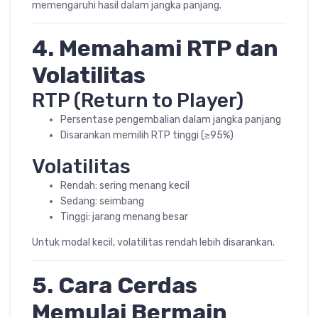
memengaruhi hasil dalam jangka panjang.
4. Memahami RTP dan
Volatilitas
RTP (Return to Player)
Persentase pengembalian dalam jangka panjang
Disarankan memilih RTP tinggi (≥95%)
Volatilitas
Rendah: sering menang kecil
Sedang: seimbang
Tinggi: jarang menang besar
Untuk modal kecil, volatilitas rendah lebih disarankan.
5. Cara Cerdas
Memulai Bermain