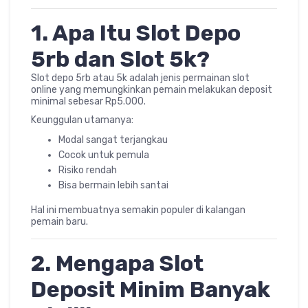
1. Apa Itu Slot Depo
5rb dan Slot 5k?
Slot depo 5rb atau 5k adalah jenis permainan slot
online yang memungkinkan pemain melakukan deposit
minimal sebesar Rp5.000.
Keunggulan utamanya:
Modal sangat terjangkau
Cocok untuk pemula
Risiko rendah
Bisa bermain lebih santai
Hal ini membuatnya semakin populer di kalangan
pemain baru.
2. Mengapa Slot
Deposit Minim Banyak