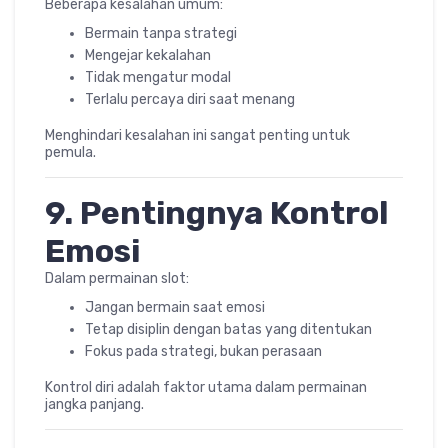
Beberapa kesalahan umum:
Bermain tanpa strategi
Mengejar kekalahan
Tidak mengatur modal
Terlalu percaya diri saat menang
Menghindari kesalahan ini sangat penting untuk
pemula.
9. Pentingnya Kontrol
Emosi
Dalam permainan slot:
Jangan bermain saat emosi
Tetap disiplin dengan batas yang ditentukan
Fokus pada strategi, bukan perasaan
Kontrol diri adalah faktor utama dalam permainan
jangka panjang.