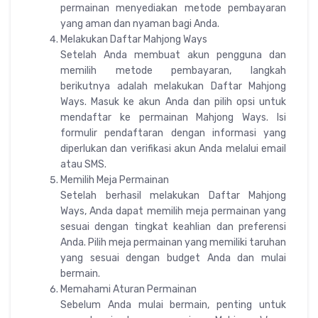
permainan menyediakan metode pembayaran
yang aman dan nyaman bagi Anda.
Melakukan Daftar Mahjong Ways
Setelah Anda membuat akun pengguna dan
memilih metode pembayaran, langkah
berikutnya adalah melakukan Daftar Mahjong
Ways. Masuk ke akun Anda dan pilih opsi untuk
mendaftar ke permainan Mahjong Ways. Isi
formulir pendaftaran dengan informasi yang
diperlukan dan verifikasi akun Anda melalui email
atau SMS.
Memilih Meja Permainan
Setelah berhasil melakukan Daftar Mahjong
Ways, Anda dapat memilih meja permainan yang
sesuai dengan tingkat keahlian dan preferensi
Anda. Pilih meja permainan yang memiliki taruhan
yang sesuai dengan budget Anda dan mulai
bermain.
Memahami Aturan Permainan
Sebelum Anda mulai bermain, penting untuk