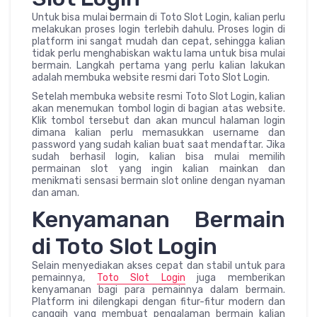
Untuk bisa mulai bermain di Toto Slot Login, kalian perlu
melakukan proses login terlebih dahulu. Proses login di
platform ini sangat mudah dan cepat, sehingga kalian
tidak perlu menghabiskan waktu lama untuk bisa mulai
bermain. Langkah pertama yang perlu kalian lakukan
adalah membuka website resmi dari Toto Slot Login.
Setelah membuka website resmi Toto Slot Login, kalian
akan menemukan tombol login di bagian atas website.
Klik tombol tersebut dan akan muncul halaman login
dimana kalian perlu memasukkan username dan
password yang sudah kalian buat saat mendaftar. Jika
sudah berhasil login, kalian bisa mulai memilih
permainan slot yang ingin kalian mainkan dan
menikmati sensasi bermain slot online dengan nyaman
dan aman.
Kenyamanan Bermain
di Toto Slot Login
Selain menyediakan akses cepat dan stabil untuk para
pemainnya,
Toto Slot Login
juga memberikan
kenyamanan bagi para pemainnya dalam bermain.
Platform ini dilengkapi dengan fitur-fitur modern dan
canggih yang membuat pengalaman bermain kalian