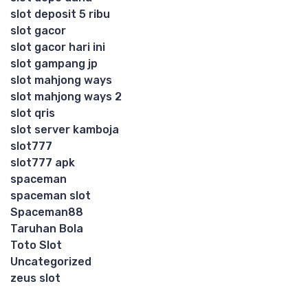
slot deposit 5 ribu
slot gacor
slot gacor hari ini
slot gampang jp
slot mahjong ways
slot mahjong ways 2
slot qris
slot server kamboja
slot777
slot777 apk
spaceman
spaceman slot
Spaceman88
Taruhan Bola
Toto Slot
Uncategorized
zeus slot