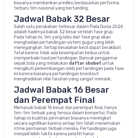
biasanya memberikan prediksi berdasarkan performa
terbaru tim nasional yang bertanding.
Jadwal Babak 32 Besar
Salah satu perubahan terbesar dalam Piala Dunia 2026
adalah hadirnya babak 32 besar setelah fase grup.
Pada tahap ini, tim yang lolos dari fase grup akan
menghadapi pertandingan sistem gugur yang lebih
menegangkan. Setiap kesalahan kecil dapat berakibat
fatal karena tidak ada kesempatan kedua untuk
memperbaiki hasil pertandingan. Banyak penggemar
sepak bola yang melakukan
daftar sbobet
untuk
mengikuti perkembangan odds pertandingan pada fase
ini karena biasanya pertandingan knockout
menghadirkan nilai taruhan yang sangat menarik.
Jadwal Babak 16 Besar
dan Perempat Final
Memasuki babak 16 besar dan perempat final, hanya
tim-tim terbaik yang tersisa dalam kompetisi. Pada
tahap ini kualitas permainan biasanya meningkat
secara signifikan karena setiap tim telah menemukan
ritme permainan terbaik mereka. Pertandingan juga
menjadi lebih taktis karena pelatih harus