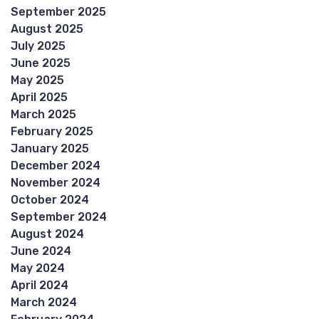
September 2025
August 2025
July 2025
June 2025
May 2025
April 2025
March 2025
February 2025
January 2025
December 2024
November 2024
October 2024
September 2024
August 2024
June 2024
May 2024
April 2024
March 2024