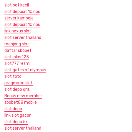
slot bet kecil
slot deposit 10 ribu
server kamboja
slot deposit 10 ribu
link nexus slot
slot server thailand
mahjong slot
daftar sbobet
slot joker123
slot777 resmi
slot gates of olympus
slot toto
pragmatic slot
slot depo qris
Bonus new member
sbobet88 mobile
slot depo
link slot gacor
slot depo 5k
slot server thailand