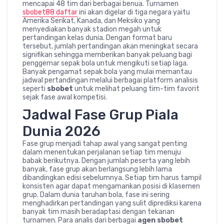
mencapai 48 tim dari berbagai benua. Turnamen
sbobet88 daftar
ini akan digelar di tiga negara yaitu
Amerika Serikat, Kanada, dan Meksiko yang
menyediakan banyak stadion megah untuk
pertandingan kelas dunia. Dengan format baru
tersebut, jumlah pertandingan akan meningkat secara
signifikan sehingga memberikan banyak peluang bagi
penggemar sepak bola untuk mengikuti setiap laga.
Banyak pengamat sepak bola yang mulai memantau
jadwal pertandingan melalui berbagai platform analisis
seperti
sbobet
untuk melihat peluang tim-tim favorit
sejak fase awal kompetisi.
Jadwal Fase Grup Piala
Dunia 2026
Fase grup menjadi tahap awal yang sangat penting
dalam menentukan perjalanan setiap tim menuju
babak berikutnya. Dengan jumlah peserta yang lebih
banyak, fase grup akan berlangsung lebih lama
dibandingkan edisi sebelumnya. Setiap tim harus tampil
konsisten agar dapat mengamankan posisi di klasemen
grup. Dalam dunia taruhan bola, fase ini sering
menghadirkan pertandingan yang sulit diprediksi karena
banyak tim masih beradaptasi dengan tekanan
turnamen. Para analis dari berbagai
agen sbobet