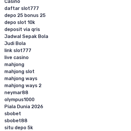
Casino
daftar slot777
depo 25 bonus 25
depo slot 10k
deposit via qris
Jadwal Sepak Bola
Judi Bola
link slot777
live casino
mahjong
mahjong slot
mahjong ways
mahjong ways 2
neymar88
olympus1000
Piala Dunia 2026
sbobet
sbobet88
situ depo 5k