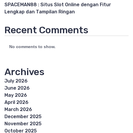
SPACEMAN88 : Situs Slot Online dengan Fitur
Lengkap dan Tampilan Ringan
Recent Comments
No comments to show.
Archives
July 2026
June 2026
May 2026
April 2026
March 2026
December 2025
November 2025
October 2025