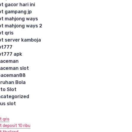
ot gacor hari ini
ot gampang jp
ot mahjong ways
ot mahjong ways 2
ot qris
ot server kamboja
ot777
ot777 apk
paceman
aceman slot
paceman88
ruhan Bola
to Slot
categorized
us slot
t qris
t deposit 10 ribu