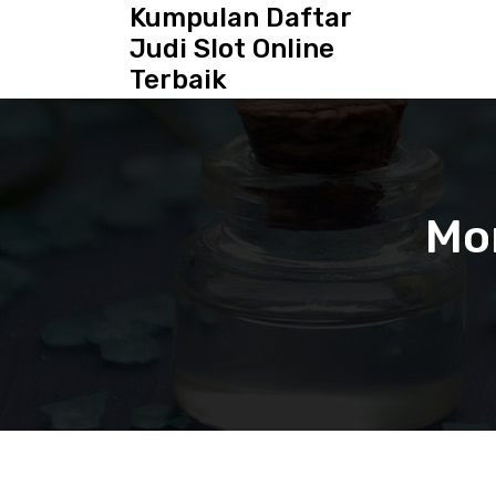
S
Kumpulan Daftar
k
Judi Slot Online
i
Terbaik
p
t
o
c
o
n
Mon
t
e
n
t