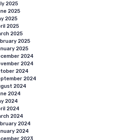
ly 2025
ne 2025
y 2025
ril 2025
rch 2025
bruary 2025
nuary 2025
ecember 2024
ovember 2024
tober 2024
eptember 2024
gust 2024
ne 2024
y 2024
ril 2024
rch 2024
bruary 2024
nuary 2024
ecember 2023