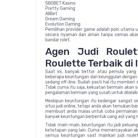
SBOBET Kasino
Pretty Gaming
AllBet
Dream Gaming
Evolution Gaming
Pemilihan provider game adalah poin utama un
secara nyaman dan aman tanpa cemas akan a
bandar rolet.
Agen Judi Roulet
Roulette Terbaik di
Saat ini, banyak bettor atau pemula yang 
beberapa keuntungan dan keunggulan dengan b
sedang off-line. Sudah pasti hal itu memberi
Tidak cuma itu saja, kekuatan bermain akan s
pengalaman bermain yang susah untuk dilalaik
Meskipun keuntungan itu kedengar sangat sim
situs judi online, tetapi anda akan temukan
membuat anda malas untuk coba permainan y
banyak keuntungan berbentuk uang asli yang
Tidak main-main, keuntungan itu jadi peluan
ketetapan yang lain. Cuma memercayakan akse
semua keuntungan saat mainkan judi roulett