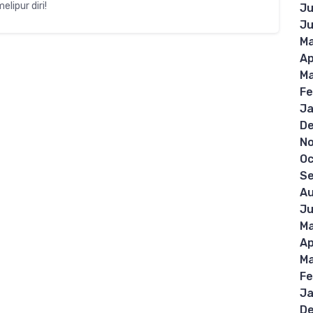
lipur diri!
Ju
Ju
Ma
Ap
Ma
Fe
Ja
D
N
Oc
S
Au
Ju
Ma
Ap
Ma
Fe
Ja
D