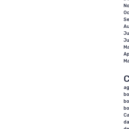
N
Oc
S
Au
Ju
Ju
Ma
Ap
Ma
C
ag
b
bo
bo
Ca
da
de