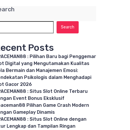
earch
Search
ecent Posts
ACEMAN88 : Pilihan Baru bagi Penggemar
ot Digital yang Mengutamakan Kualitas
la Bermain dan Manajemen Emosi:
ndekatan Psikologis dalam Menghadapi
ot Gacor 2026
ACEMAN88 : Situs Slot Online Terbaru
ngan Event Bonus Eksklusif
aceman88 Pilihan Game Crash Modern
ngan Gameplay Dinamis
ACEMAN88 : Situs Slot Online dengan
tur Lengkap dan Tampilan Ringan