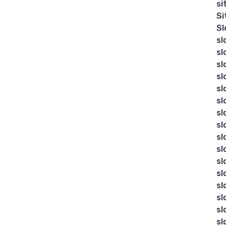
si
Si
Sl
sl
sl
sl
sl
sl
sl
sl
sl
sl
sl
sl
sl
sl
sl
sl
sl