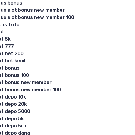
tus bonus
tus slot bonus new member
tus slot bonus new member 100
tus Toto
ot
ot 5k
ot 777
ot bet 200
ot bet kecil
ot bonus
ot bonus 100
ot bonus new member
ot bonus new member 100
ot depo 10k
ot depo 20k
ot depo 5000
ot depo 5k
ot depo 5rb
ot depo dana