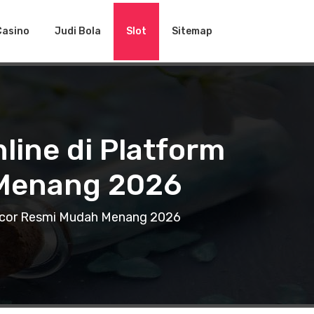
Casino
Judi Bola
Slot
Sitemap
ine di Platform
 Menang 2026
Gacor Resmi Mudah Menang 2026