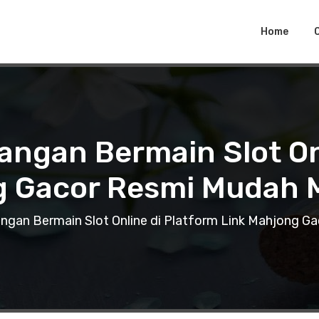
Home
ngan Bermain Slot Onl
g Gacor Resmi Mudah
gan Bermain Slot Online di Platform Link Mahjong 