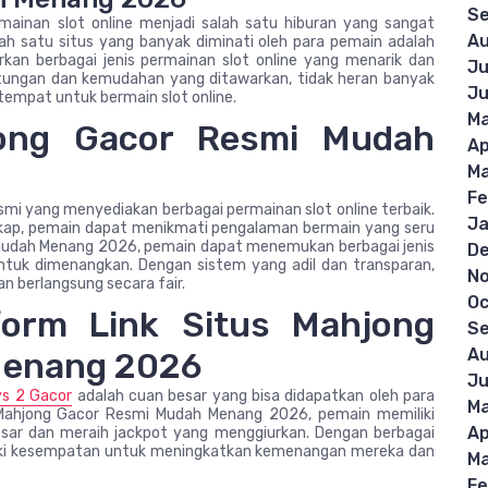
S
mainan slot online menjadi salah satu hiburan yang sangat
Au
alah satu situs yang banyak diminati oleh para pemain adalah
rkan berbagai jenis permainan slot online yang menarik dan
Ju
ungan dan kemudahan yang ditawarkan, tidak heran banyak
Ju
tempat untuk bermain slot online.
Ma
jong Gacor Resmi Mudah
Ap
Ma
Fe
esmi yang menyediakan berbagai permainan slot online terbaik.
Ja
gkap, pemain dapat menikmati pengalaman bermain yang seru
 Mudah Menang 2026, pemain dapat menemukan berbagai jenis
D
ntuk dimenangkan. Dengan sistem yang adil dan transparan,
N
n berlangsung secara fair.
Oc
form Link Situs Mahjong
S
Au
Menang 2026
Ju
ys 2 Gacor
adalah cuan besar yang bisa didapatkan oleh para
Ma
 Mahjong Gacor Resmi Mudah Menang 2026, pemain memiliki
Ap
r dan meraih jackpot yang menggiurkan. Dengan berbagai
iki kesempatan untuk meningkatkan kemenangan mereka dan
Ma
Fe