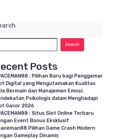
earch
Search
ecent Posts
ACEMAN88 : Pilihan Baru bagi Penggemar
ot Digital yang Mengutamakan Kualitas
la Bermain dan Manajemen Emosi:
ndekatan Psikologis dalam Menghadapi
ot Gacor 2026
ACEMAN88 : Situs Slot Online Terbaru
ngan Event Bonus Eksklusif
aceman88 Pilihan Game Crash Modern
ngan Gameplay Dinamis