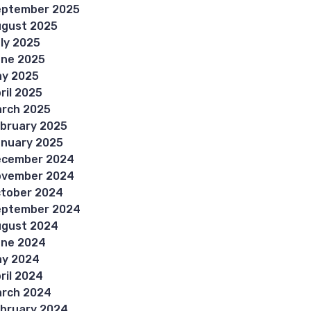
eptember 2025
gust 2025
ly 2025
ne 2025
y 2025
ril 2025
rch 2025
bruary 2025
nuary 2025
ecember 2024
ovember 2024
tober 2024
eptember 2024
gust 2024
ne 2024
y 2024
ril 2024
rch 2024
bruary 2024