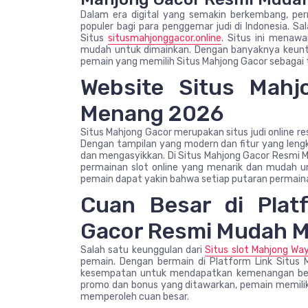
Dalam era digital yang semakin berkembang, per
populer bagi para penggemar judi di Indonesia. S
Situs
situsmahjonggacor.online
. Situs ini menawa
mudah untuk dimainkan. Dengan banyaknya keunt
pemain yang memilih Situs Mahjong Gacor sebagai 
Website Situs Mah
Menang 2026
Situs Mahjong Gacor merupakan situs judi online r
Dengan tampilan yang modern dan fitur yang len
dan mengasyikkan. Di Situs Mahjong Gacor Resmi
permainan slot online yang menarik dan mudah u
pemain dapat yakin bahwa setiap putaran permaina
Cuan Besar di Plat
Gacor Resmi Mudah 
Salah satu keunggulan dari
Situs slot Mahjong Wa
pemain. Dengan bermain di Platform Link Situs
kesempatan untuk mendapatkan kemenangan besa
promo dan bonus yang ditawarkan, pemain memil
memperoleh cuan besar.