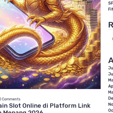
SP
Fi
R
A
Ju
Ju
Ma
Ap
Ma
D
0 Comments
N
 Slot Online di Platform Link
Oc
h Menang 2026