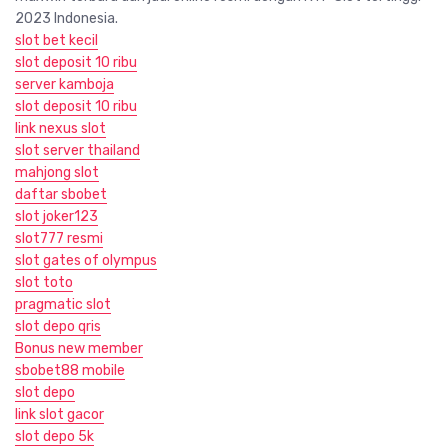
2023 Indonesia.
slot bet kecil
slot deposit 10 ribu
server kamboja
slot deposit 10 ribu
link nexus slot
slot server thailand
mahjong slot
daftar sbobet
slot joker123
slot777 resmi
slot gates of olympus
slot toto
pragmatic slot
slot depo qris
Bonus new member
sbobet88 mobile
slot depo
link slot gacor
slot depo 5k