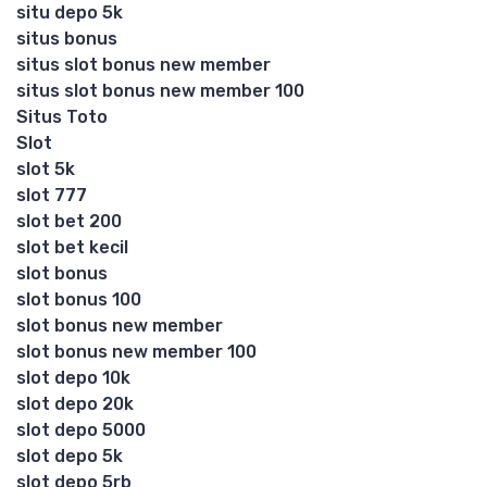
situ depo 5k
situs bonus
situs slot bonus new member
situs slot bonus new member 100
Situs Toto
Slot
slot 5k
slot 777
slot bet 200
slot bet kecil
slot bonus
slot bonus 100
slot bonus new member
slot bonus new member 100
slot depo 10k
slot depo 20k
slot depo 5000
slot depo 5k
slot depo 5rb