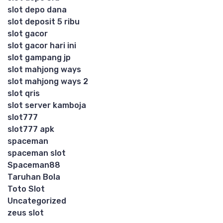
slot depo dana
slot deposit 5 ribu
slot gacor
slot gacor hari ini
slot gampang jp
slot mahjong ways
slot mahjong ways 2
slot qris
slot server kamboja
slot777
slot777 apk
spaceman
spaceman slot
Spaceman88
Taruhan Bola
Toto Slot
Uncategorized
zeus slot