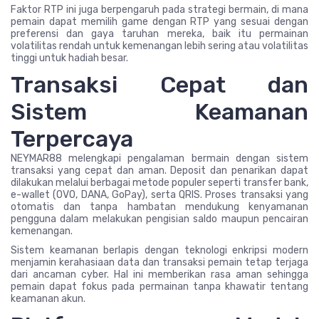
Faktor RTP ini juga berpengaruh pada strategi bermain, di mana
pemain dapat memilih game dengan RTP yang sesuai dengan
preferensi dan gaya taruhan mereka, baik itu permainan
volatilitas rendah untuk kemenangan lebih sering atau volatilitas
tinggi untuk hadiah besar.
Transaksi Cepat dan
Sistem Keamanan
Terpercaya
NEYMAR88 melengkapi pengalaman bermain dengan sistem
transaksi yang cepat dan aman. Deposit dan penarikan dapat
dilakukan melalui berbagai metode populer seperti transfer bank,
e-wallet (OVO, DANA, GoPay), serta QRIS. Proses transaksi yang
otomatis dan tanpa hambatan mendukung kenyamanan
pengguna dalam melakukan pengisian saldo maupun pencairan
kemenangan.
Sistem keamanan berlapis dengan teknologi enkripsi modern
menjamin kerahasiaan data dan transaksi pemain tetap terjaga
dari ancaman cyber. Hal ini memberikan rasa aman sehingga
pemain dapat fokus pada permainan tanpa khawatir tentang
keamanan akun.