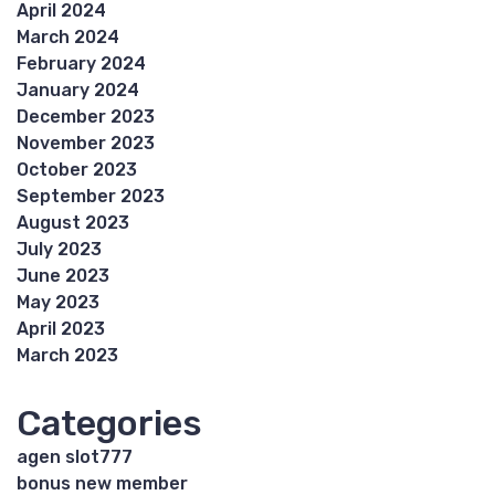
April 2024
March 2024
February 2024
January 2024
December 2023
November 2023
October 2023
September 2023
August 2023
July 2023
June 2023
May 2023
April 2023
March 2023
Categories
agen slot777
bonus new member