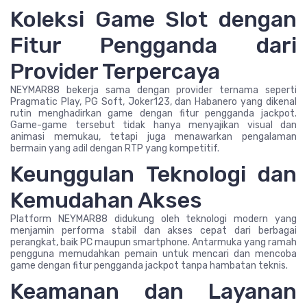
Koleksi Game Slot dengan
Fitur Pengganda dari
Provider Terpercaya
NEYMAR88 bekerja sama dengan provider ternama seperti
Pragmatic Play, PG Soft, Joker123, dan Habanero yang dikenal
rutin menghadirkan game dengan fitur pengganda jackpot.
Game-game tersebut tidak hanya menyajikan visual dan
animasi memukau, tetapi juga menawarkan pengalaman
bermain yang adil dengan RTP yang kompetitif.
Keunggulan Teknologi dan
Kemudahan Akses
Platform NEYMAR88 didukung oleh teknologi modern yang
menjamin performa stabil dan akses cepat dari berbagai
perangkat, baik PC maupun smartphone. Antarmuka yang ramah
pengguna memudahkan pemain untuk mencari dan mencoba
game dengan fitur pengganda jackpot tanpa hambatan teknis.
Keamanan dan Layanan