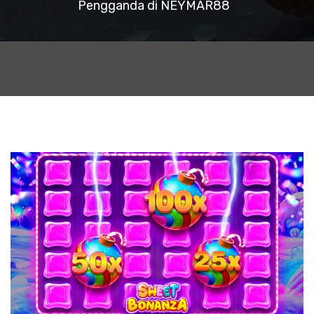
Pengganda di NEYMAR88