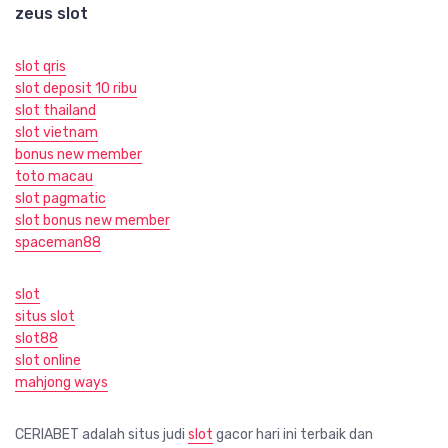
zeus slot
slot qris
slot deposit 10 ribu
slot thailand
slot vietnam
bonus new member
toto macau
slot pagmatic
slot bonus new member
spaceman88
slot
situs slot
slot88
slot online
mahjong ways
CERIABET adalah situs judi
slot
gacor hari ini terbaik dan