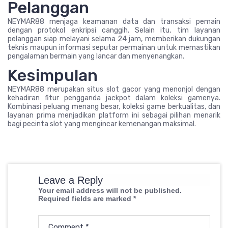
Pelanggan
NEYMAR88 menjaga keamanan data dan transaksi pemain
dengan protokol enkripsi canggih. Selain itu, tim layanan
pelanggan siap melayani selama 24 jam, memberikan dukungan
teknis maupun informasi seputar permainan untuk memastikan
pengalaman bermain yang lancar dan menyenangkan.
Kesimpulan
NEYMAR88 merupakan situs slot gacor yang menonjol dengan
kehadiran fitur pengganda jackpot dalam koleksi gamenya.
Kombinasi peluang menang besar, koleksi game berkualitas, dan
layanan prima menjadikan platform ini sebagai pilihan menarik
bagi pecinta slot yang mengincar kemenangan maksimal.
Leave a Reply
Your email address will not be published.
Required fields are marked
*
Comment
*