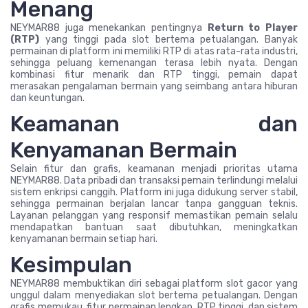
Menang
NEYMAR88 juga menekankan pentingnya
Return to Player
(RTP)
yang tinggi pada slot bertema petualangan. Banyak
permainan di platform ini memiliki RTP di atas rata-rata industri,
sehingga peluang kemenangan terasa lebih nyata. Dengan
kombinasi fitur menarik dan RTP tinggi, pemain dapat
merasakan pengalaman bermain yang seimbang antara hiburan
dan keuntungan.
Keamanan dan
Kenyamanan Bermain
Selain fitur dan grafis, keamanan menjadi prioritas utama
NEYMAR88. Data pribadi dan transaksi pemain terlindungi melalui
sistem enkripsi canggih. Platform ini juga didukung server stabil,
sehingga permainan berjalan lancar tanpa gangguan teknis.
Layanan pelanggan yang responsif memastikan pemain selalu
mendapatkan bantuan saat dibutuhkan, meningkatkan
kenyamanan bermain setiap hari.
Kesimpulan
NEYMAR88 membuktikan diri sebagai platform slot gacor yang
unggul dalam menyediakan slot bertema petualangan. Dengan
grafis memukau, fitur permainan lengkap, RTP tinggi, dan sistem