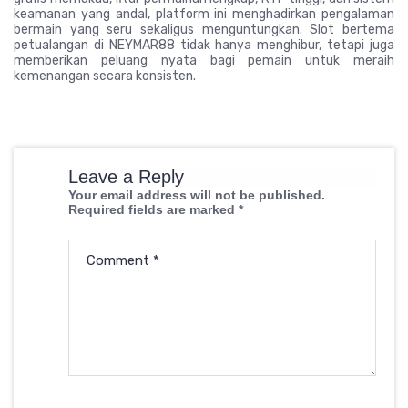
keamanan yang andal, platform ini menghadirkan pengalaman
bermain yang seru sekaligus menguntungkan. Slot bertema
petualangan di NEYMAR88 tidak hanya menghibur, tetapi juga
memberikan peluang nyata bagi pemain untuk meraih
kemenangan secara konsisten.
Leave a Reply
Your email address will not be published.
Required fields are marked
*
Comment
*