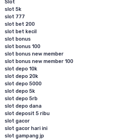
Slot
slot 5k
slot 777
slot bet 200
slot bet kecil
slot bonus
slot bonus 100
slot bonus new member
slot bonus new member 100
slot depo 10k
slot depo 20k
slot depo 5000
slot depo 5k
slot depo 5rb
slot depo dana
slot deposit 5 ribu
slot gacor
slot gacor hari ini
slot gampang jp