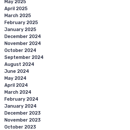
May 2025
April 2025
March 2025
February 2025
January 2025
December 2024
November 2024
October 2024
September 2024
August 2024
June 2024
May 2024
April 2024
March 2024
February 2024
January 2024
December 2023
November 2023
October 2023