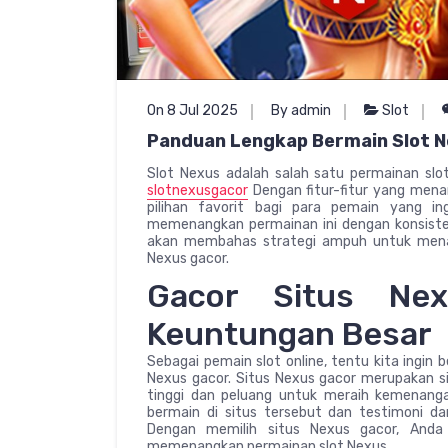
On 8 Jul 2025
By admin
Slot
Panduan Lengkap Bermain Slot 
Slot Nexus adalah salah satu permainan slot 
slotnexusgacor
Dengan fitur-fitur yang mena
pilihan favorit bagi para pemain yang i
memenangkan permainan ini dengan konsisten, 
akan membahas strategi ampuh untuk men
Nexus gacor.
Gacor Situs Ne
Keuntungan Besar
Sebagai pemain slot online, tentu kita ingin
Nexus gacor. Situs Nexus gacor merupakan si
tinggi dan peluang untuk meraih kemenangan
bermain di situs tersebut dan testimoni d
Dengan memilih situs Nexus gacor, Anda
memenangkan permainan slot Nexus.