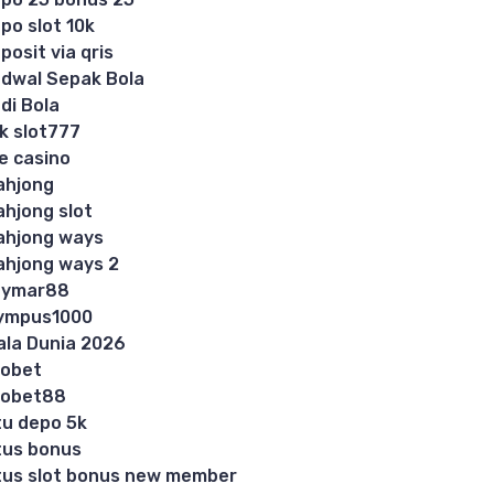
po slot 10k
posit via qris
dwal Sepak Bola
di Bola
nk slot777
ve casino
ahjong
hjong slot
hjong ways
hjong ways 2
eymar88
ympus1000
ala Dunia 2026
obet
bobet88
tu depo 5k
tus bonus
tus slot bonus new member