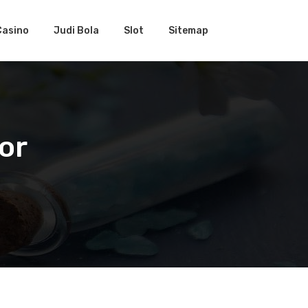
Casino
Judi Bola
Slot
Sitemap
or