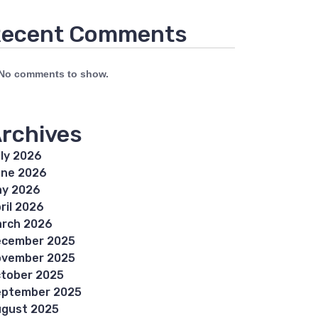
ecent Comments
No comments to show.
rchives
ly 2026
ne 2026
y 2026
ril 2026
rch 2026
ecember 2025
ovember 2025
tober 2025
eptember 2025
gust 2025