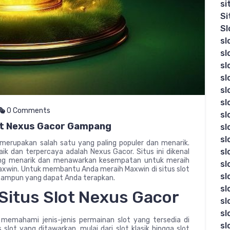
si
Si
Sl
sl
sl
sl
sl
sl
sl
0 Comments
sl
lot Nexus Gacor Gampang
sl
sl
 merupakan salah satu yang paling populer dan menarik.
sl
aik dan terpercaya adalah Nexus Gacor. Situs ini dikenal
ang menarik dan menawarkan kesempatan untuk meraih
sl
axwin. Untuk membantu Anda meraih Maxwin di situs slot
sl
i ampun yang dapat Anda terapkan.
sl
 Situs Slot Nexus Gacor
sl
sl
memahami jenis-jenis permainan slot yang tersedia di
sl
slot yang ditawarkan, mulai dari slot klasik hingga slot