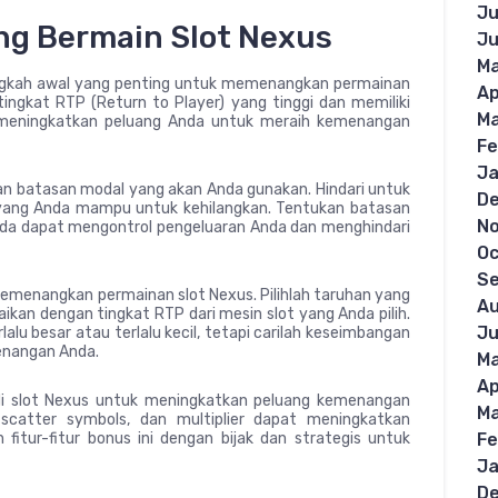
Ju
g Bermain Slot Nexus
Ju
Ma
angkah awal yang penting untuk memenangkan permainan
Ap
 tingkat RTP (Return to Player) yang tinggi dan memiliki
Ma
an meningkatkan peluang Anda untuk meraih kemenangan
Fe
Ja
n batasan modal yang akan Anda gunakan. Hindari untuk
D
 yang Anda mampu untuk kehilangkan. Tentukan batasan
N
nda dapat mengontrol pengeluaran Anda dan menghindari
Oc
S
emenangkan permainan slot Nexus. Pilihlah taruhan yang
Au
kan dengan tingkat RTP dari mesin slot yang Anda pilih.
Ju
alu besar atau terlalu kecil, tetapi carilah keseimbangan
enangan Anda.
Ma
Ap
 di slot Nexus untuk meningkatkan peluang kemenangan
Ma
, scatter symbols, dan multiplier dapat meningkatkan
fitur-fitur bonus ini dengan bijak dan strategis untuk
Fe
Ja
D