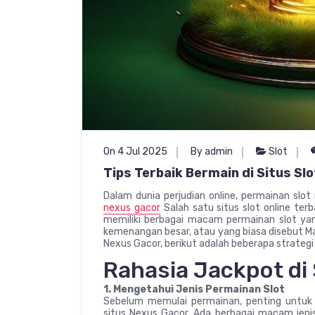
On 4 Jul 2025
By admin
Slot
Tips Terbaik Bermain di Situs S
Dalam dunia perjudian online, permainan slot
nexus gacor
Salah satu situs slot online terb
memiliki berbagai macam permainan slot y
kemenangan besar, atau yang biasa disebut M
Nexus Gacor, berikut adalah beberapa strateg
Rahasia Jackpot di
1. Mengetahui Jenis Permainan Slot
Sebelum memulai permainan, penting untuk 
situs Nexus Gacor. Ada berbagai macam jenis 