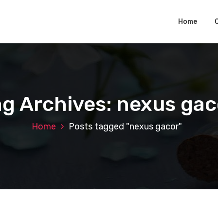
Home
ag Archives: nexus gac
Home
Posts tagged "nexus gacor"