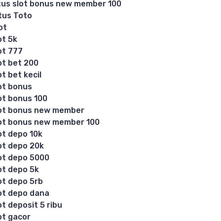
tus slot bonus new member 100
tus Toto
ot
ot 5k
ot 777
ot bet 200
ot bet kecil
ot bonus
ot bonus 100
ot bonus new member
ot bonus new member 100
ot depo 10k
ot depo 20k
ot depo 5000
ot depo 5k
ot depo 5rb
ot depo dana
ot deposit 5 ribu
ot gacor