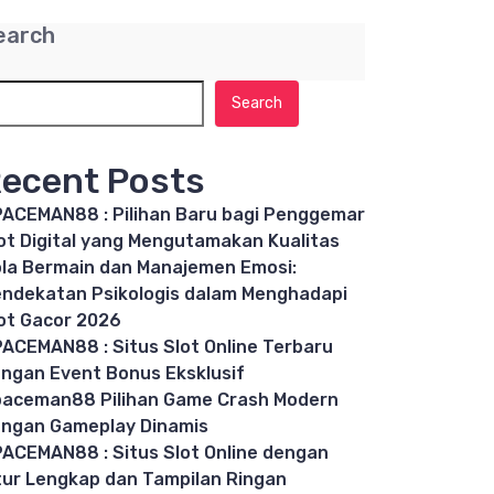
earch
Search
ecent Posts
ACEMAN88 : Pilihan Baru bagi Penggemar
ot Digital yang Mengutamakan Kualitas
la Bermain dan Manajemen Emosi:
ndekatan Psikologis dalam Menghadapi
ot Gacor 2026
ACEMAN88 : Situs Slot Online Terbaru
ngan Event Bonus Eksklusif
aceman88 Pilihan Game Crash Modern
ngan Gameplay Dinamis
ACEMAN88 : Situs Slot Online dengan
tur Lengkap dan Tampilan Ringan