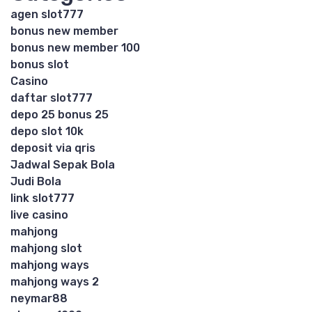
agen slot777
bonus new member
bonus new member 100
bonus slot
Casino
daftar slot777
depo 25 bonus 25
depo slot 10k
deposit via qris
Jadwal Sepak Bola
Judi Bola
link slot777
live casino
mahjong
mahjong slot
mahjong ways
mahjong ways 2
neymar88