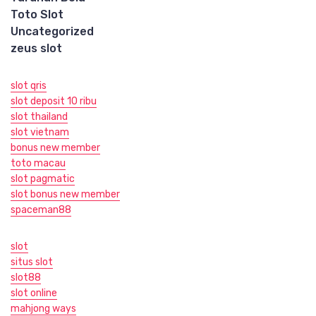
Toto Slot
Uncategorized
zeus slot
slot qris
slot deposit 10 ribu
slot thailand
slot vietnam
bonus new member
toto macau
slot pagmatic
slot bonus new member
spaceman88
slot
situs slot
slot88
slot online
mahjong ways