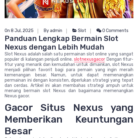
On 8 Jul, 2025
By admin
Slot
0 Comments
Panduan Lengkap Bermain Slot
Nexus dengan Lebih Mudah
Slot Nexus adalah salah satu permainan slot online yang sangat
populer di kalangan penjudi online.
slotnexusgacor
Dengan fitur-
fitur yang menarik dan kemudahan untuk dimainkan, slot Nexus
menjadi pilihan favorit bagi para pemain yang ingin meraih
kemenangan besar. Namun, untuk dapat memenangkan
permainan ini dengan konsisten, diperlukan strategi yang tepat
dan cerdas. Artikel ini akan membahas strategi ampuh untuk
menang bermain slot Nexus dan bagaimana memenangkan
Nexus gacor.
Gacor Situs Nexus yang
Memberikan Keuntungan
Besar