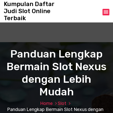
S
Kumpulan Daftar
k
Judi Slot Online
i
Terbaik
p
t
o
c
o
n
Panduan Lengkap
t
e
Bermain Slot Nexus
n
t
dengan Lebih
Mudah
Home
Slot
Panduan Lengkap Bermain Slot Nexus dengan