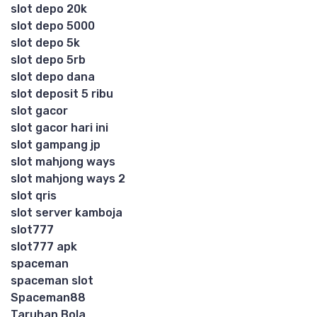
slot depo 20k
slot depo 5000
slot depo 5k
slot depo 5rb
slot depo dana
slot deposit 5 ribu
slot gacor
slot gacor hari ini
slot gampang jp
slot mahjong ways
slot mahjong ways 2
slot qris
slot server kamboja
slot777
slot777 apk
spaceman
spaceman slot
Spaceman88
Taruhan Bola