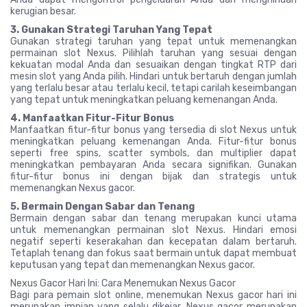
kerugian besar.
3. Gunakan Strategi Taruhan Yang Tepat
Gunakan strategi taruhan yang tepat untuk memenangkan
permainan slot Nexus. Pilihlah taruhan yang sesuai dengan
kekuatan modal Anda dan sesuaikan dengan tingkat RTP dari
mesin slot yang Anda pilih. Hindari untuk bertaruh dengan jumlah
yang terlalu besar atau terlalu kecil, tetapi carilah keseimbangan
yang tepat untuk meningkatkan peluang kemenangan Anda.
4. Manfaatkan Fitur-Fitur Bonus
Manfaatkan fitur-fitur bonus yang tersedia di slot Nexus untuk
meningkatkan peluang kemenangan Anda. Fitur-fitur bonus
seperti free spins, scatter symbols, dan multiplier dapat
meningkatkan pembayaran Anda secara signifikan. Gunakan
fitur-fitur bonus ini dengan bijak dan strategis untuk
memenangkan Nexus gacor.
5. Bermain Dengan Sabar dan Tenang
Bermain dengan sabar dan tenang merupakan kunci utama
untuk memenangkan permainan slot Nexus. Hindari emosi
negatif seperti keserakahan dan kecepatan dalam bertaruh.
Tetaplah tenang dan fokus saat bermain untuk dapat membuat
keputusan yang tepat dan memenangkan Nexus gacor.
Nexus Gacor Hari Ini: Cara Menemukan Nexus Gacor
Bagi para pemain slot online, menemukan Nexus gacor hari ini
merupakan impian yang selalu dikejar. Nexus gacor merupakan