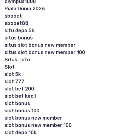
olympus1000
Piala Dunia 2026
sbobet
sbobet88
situ depo 5k
situs bonus
situs slot bonus new member
situs slot bonus new member 100
Situs Toto
Slot
slot 5k
slot 777
slot bet 200
slot bet kecil
slot bonus
slot bonus 100
slot bonus new member
slot bonus new member 100
slot depo 10k