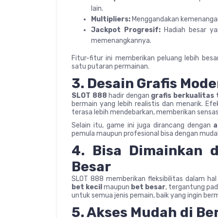
lain.
Multipliers:
Menggandakan kemenangan p
Jackpot Progresif:
Hadiah besar ya
memenangkannya.
Fitur-fitur ini memberikan peluang lebih b
satu putaran permainan.
3. Desain Grafis Mod
SLOT 888
hadir dengan
grafis berkualitas 
bermain yang lebih realistis dan menarik. 
terasa lebih mendebarkan, memberikan sensas
Selain itu, game ini juga dirancang dengan
a
pemula maupun profesional bisa dengan mudah
4. Bisa Dimainkan 
Besar
SLOT 888 memberikan fleksibilitas dalam h
bet kecil
maupun
bet besar
, tergantung pad
untuk semua jenis pemain, baik yang ingin b
5. Akses Mudah di Be