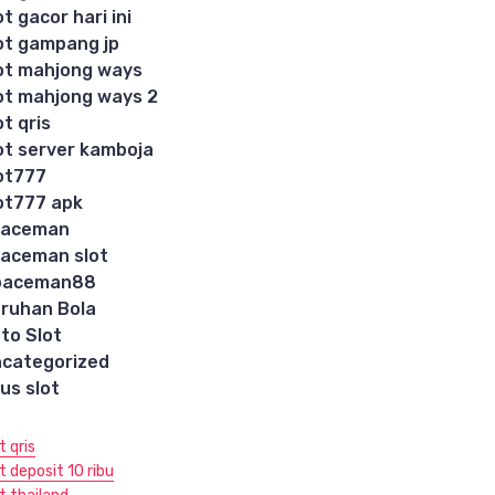
ot gacor hari ini
ot gampang jp
ot mahjong ways
ot mahjong ways 2
ot qris
ot server kamboja
ot777
ot777 apk
paceman
aceman slot
paceman88
ruhan Bola
to Slot
categorized
us slot
t qris
t deposit 10 ribu