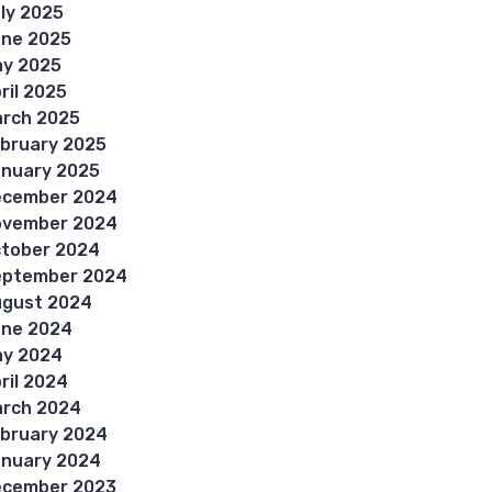
ly 2025
ne 2025
y 2025
ril 2025
rch 2025
bruary 2025
nuary 2025
ecember 2024
ovember 2024
tober 2024
eptember 2024
gust 2024
ne 2024
y 2024
ril 2024
rch 2024
bruary 2024
nuary 2024
ecember 2023