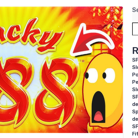
S
R
SP
Sl
Po
Pe
Sl
SP
de
Sp
de
SP
Fi