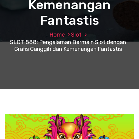
Kemenangan
Fantastis
Home
Slot
SLOT 888: Pengalaman Bermain Slot dengan
Grafis Canggih dan Kemenangan Fantastis