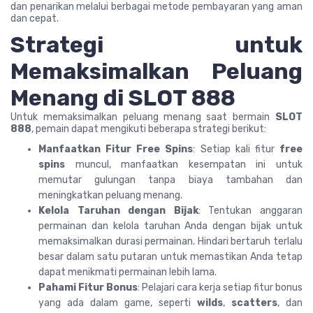
dan penarikan melalui berbagai metode pembayaran yang aman
dan cepat.
Strategi untuk
Memaksimalkan Peluang
Menang di SLOT 888
Untuk memaksimalkan peluang menang saat bermain
SLOT
888
, pemain dapat mengikuti beberapa strategi berikut:
Manfaatkan Fitur Free Spins
: Setiap kali fitur
free
spins
muncul, manfaatkan kesempatan ini untuk
memutar gulungan tanpa biaya tambahan dan
meningkatkan peluang menang.
Kelola Taruhan dengan Bijak
: Tentukan anggaran
permainan dan kelola taruhan Anda dengan bijak untuk
memaksimalkan durasi permainan. Hindari bertaruh terlalu
besar dalam satu putaran untuk memastikan Anda tetap
dapat menikmati permainan lebih lama.
Pahami Fitur Bonus
: Pelajari cara kerja setiap fitur bonus
yang ada dalam game, seperti
wilds
,
scatters
, dan