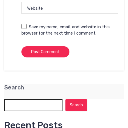
Website
Save my name, email, and website in this
browser for the next time I comment.
Search
Search
Recent Posts