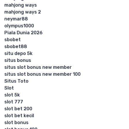
mahjong ways
mahjong ways 2
neymar88
olympus1000
Piala Dunia 2026
sbobet
sbobet88
situ depo 5k
situs bonus
situs slot bonus new member
situs slot bonus new member 100
Situs Toto
Slot
slot 5k
slot 777
slot bet 200
slot bet kecil
slot bonus