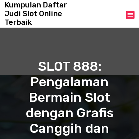
S
Kumpulan Daftar
k
Judi Slot Online
i
Terbaik
p
t
o
c
o
n
SLOT 888:
t
e
Pengalaman
n
t
Bermain Slot
dengan Grafis
Canggih dan