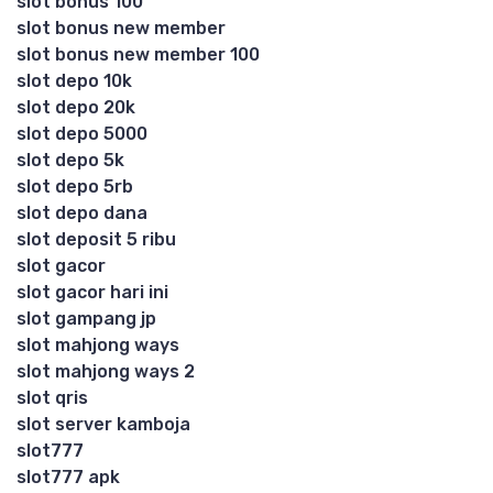
slot bonus 100
slot bonus new member
slot bonus new member 100
slot depo 10k
slot depo 20k
slot depo 5000
slot depo 5k
slot depo 5rb
slot depo dana
slot deposit 5 ribu
slot gacor
slot gacor hari ini
slot gampang jp
slot mahjong ways
slot mahjong ways 2
slot qris
slot server kamboja
slot777
slot777 apk