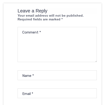
Leave a Reply
Your email address will not be published.
Required fields are marked
*
Comment
*
Name
*
Email
*