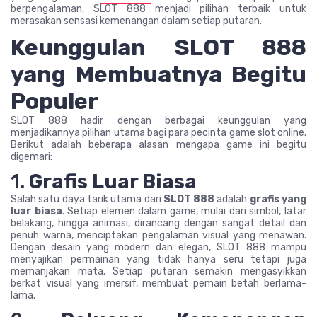
berpengalaman, SLOT 888 menjadi pilihan terbaik untuk
merasakan sensasi kemenangan dalam setiap putaran.
Keunggulan SLOT 888
yang Membuatnya Begitu
Populer
SLOT 888 hadir dengan berbagai keunggulan yang
menjadikannya pilihan utama bagi para pecinta game slot online.
Berikut adalah beberapa alasan mengapa game ini begitu
digemari:
1.
Grafis Luar Biasa
Salah satu daya tarik utama dari
SLOT 888
adalah
grafis yang
luar biasa
. Setiap elemen dalam game, mulai dari simbol, latar
belakang, hingga animasi, dirancang dengan sangat detail dan
penuh warna, menciptakan pengalaman visual yang menawan.
Dengan desain yang modern dan elegan, SLOT 888 mampu
menyajikan permainan yang tidak hanya seru tetapi juga
memanjakan mata. Setiap putaran semakin mengasyikkan
berkat visual yang imersif, membuat pemain betah berlama-
lama.