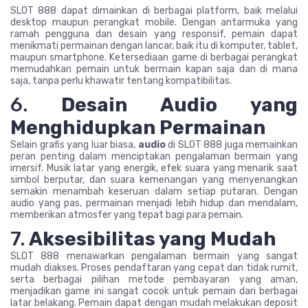
SLOT 888 dapat dimainkan di berbagai platform, baik melalui
desktop maupun perangkat mobile. Dengan antarmuka yang
ramah pengguna dan desain yang responsif, pemain dapat
menikmati permainan dengan lancar, baik itu di komputer, tablet,
maupun smartphone. Ketersediaan game di berbagai perangkat
memudahkan pemain untuk bermain kapan saja dan di mana
saja, tanpa perlu khawatir tentang kompatibilitas.
6.
Desain Audio yang
Menghidupkan Permainan
Selain grafis yang luar biasa,
audio
di SLOT 888 juga memainkan
peran penting dalam menciptakan pengalaman bermain yang
imersif. Musik latar yang energik, efek suara yang menarik saat
simbol berputar, dan suara kemenangan yang menyenangkan
semakin menambah keseruan dalam setiap putaran. Dengan
audio yang pas, permainan menjadi lebih hidup dan mendalam,
memberikan atmosfer yang tepat bagi para pemain.
7.
Aksesibilitas yang Mudah
SLOT 888 menawarkan pengalaman bermain yang sangat
mudah diakses. Proses pendaftaran yang cepat dan tidak rumit,
serta berbagai pilihan metode pembayaran yang aman,
menjadikan game ini sangat cocok untuk pemain dari berbagai
latar belakang. Pemain dapat dengan mudah melakukan deposit