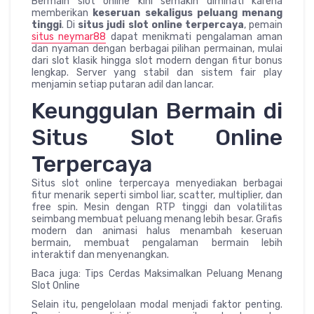
Bermain slot online kini semakin diminati karena
memberikan
keseruan sekaligus peluang menang
tinggi
. Di
situs judi slot online terpercaya
, pemain
situs neymar88
dapat menikmati pengalaman aman
dan nyaman dengan berbagai pilihan permainan, mulai
dari slot klasik hingga slot modern dengan fitur bonus
lengkap. Server yang stabil dan sistem fair play
menjamin setiap putaran adil dan lancar.
Keunggulan Bermain di
Situs Slot Online
Terpercaya
Situs slot online terpercaya menyediakan berbagai
fitur menarik seperti simbol liar, scatter, multiplier, dan
free spin. Mesin dengan RTP tinggi dan volatilitas
seimbang membuat peluang menang lebih besar. Grafis
modern dan animasi halus menambah keseruan
bermain, membuat pengalaman bermain lebih
interaktif dan menyenangkan.
Baca juga: Tips Cerdas Maksimalkan Peluang Menang
Slot Online
Selain itu, pengelolaan modal menjadi faktor penting.