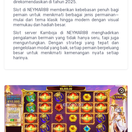
direkomendasikan di tahun 2025.
Slot di NEYMAR88 memberikan kebebasan penuh bagi
pemain untuk menikmati berbagai jenis permainan—
mulai dari tema klasik hingga modern dengan visual
memukau dan hadiah besar.
Slot server Kamboja di NEYMAR88 menghadirkan
pengalaman bermain yang tidak hanya seru, tapi juga
menguntungkan. Dengan strategi yang tepat dan
pengelolaan modal yang baik, setiap pemain berpeluang
besar untuk menikmati kemenangan nyata setiap
harinya.