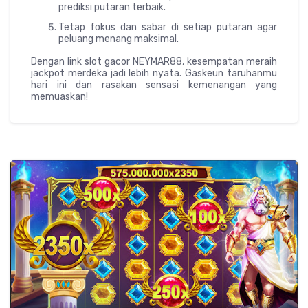
prediksi putaran terbaik.
Tetap fokus dan sabar di setiap putaran agar
peluang menang maksimal.
Dengan link slot gacor NEYMAR88, kesempatan meraih
jackpot merdeka jadi lebih nyata. Gaskeun taruhanmu
hari ini dan rasakan sensasi kemenangan yang
memuaskan!