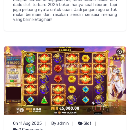
dadu slot terbaru 2025 bukan hanya soal hiburan, tapi
juga peluang nyata untuk cuan. Jadi jangan ragu untuk
mulai bermain dan rasakan sendiri sensasi menang
yang bikin ketagihan!
On 11 Aug 2025
By admin
Slot
0 Comments