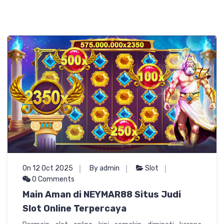
On 12 Oct 2025
By admin
Slot
0 Comments
Main Aman di NEYMAR88 Situs Judi
Slot Online Terpercaya