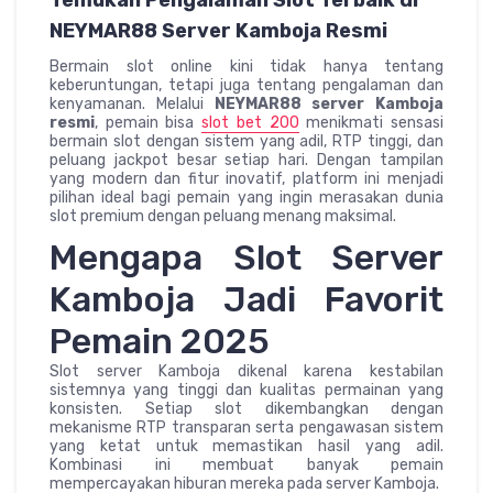
Temukan Pengalaman Slot Terbaik di
NEYMAR88 Server Kamboja Resmi
Bermain slot online kini tidak hanya tentang
keberuntungan, tetapi juga tentang pengalaman dan
kenyamanan. Melalui
NEYMAR88 server Kamboja
resmi
, pemain bisa
slot bet 200
menikmati sensasi
bermain slot dengan sistem yang adil, RTP tinggi, dan
peluang jackpot besar setiap hari. Dengan tampilan
yang modern dan fitur inovatif, platform ini menjadi
pilihan ideal bagi pemain yang ingin merasakan dunia
slot premium dengan peluang menang maksimal.
Mengapa Slot Server
Kamboja Jadi Favorit
Pemain 2025
Slot server Kamboja dikenal karena kestabilan
sistemnya yang tinggi dan kualitas permainan yang
konsisten. Setiap slot dikembangkan dengan
mekanisme RTP transparan serta pengawasan sistem
yang ketat untuk memastikan hasil yang adil.
Kombinasi ini membuat banyak pemain
mempercayakan hiburan mereka pada server Kamboja.