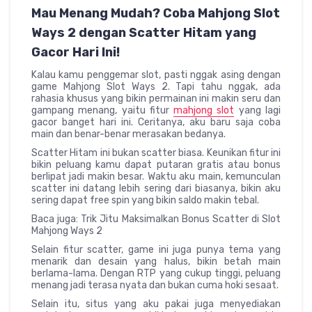
Mau Menang Mudah? Coba Mahjong Slot
Ways 2 dengan Scatter Hitam yang
Gacor Hari Ini!
Kalau kamu penggemar slot, pasti nggak asing dengan
game Mahjong Slot Ways 2. Tapi tahu nggak, ada
rahasia khusus yang bikin permainan ini makin seru dan
gampang menang, yaitu fitur
mahjong slot
yang lagi
gacor banget hari ini. Ceritanya, aku baru saja coba
main dan benar-benar merasakan bedanya.
Scatter Hitam ini bukan scatter biasa. Keunikan fitur ini
bikin peluang kamu dapat putaran gratis atau bonus
berlipat jadi makin besar. Waktu aku main, kemunculan
scatter ini datang lebih sering dari biasanya, bikin aku
sering dapat free spin yang bikin saldo makin tebal.
Baca juga: Trik Jitu Maksimalkan Bonus Scatter di Slot
Mahjong Ways 2
Selain fitur scatter, game ini juga punya tema yang
menarik dan desain yang halus, bikin betah main
berlama-lama. Dengan RTP yang cukup tinggi, peluang
menang jadi terasa nyata dan bukan cuma hoki sesaat.
Selain itu, situs yang aku pakai juga menyediakan