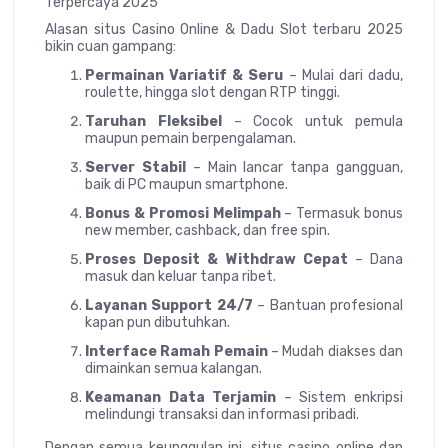
Terpercaya 2025
Alasan situs Casino Online & Dadu Slot terbaru 2025
bikin cuan gampang:
Permainan Variatif & Seru
– Mulai dari dadu,
roulette, hingga slot dengan RTP tinggi.
Taruhan Fleksibel
– Cocok untuk pemula
maupun pemain berpengalaman.
Server Stabil
– Main lancar tanpa gangguan,
baik di PC maupun smartphone.
Bonus & Promosi Melimpah
– Termasuk bonus
new member, cashback, dan free spin.
Proses Deposit & Withdraw Cepat
– Dana
masuk dan keluar tanpa ribet.
Layanan Support 24/7
– Bantuan profesional
kapan pun dibutuhkan.
Interface Ramah Pemain
– Mudah diakses dan
dimainkan semua kalangan.
Keamanan Data Terjamin
– Sistem enkripsi
melindungi transaksi dan informasi pribadi.
Dengan semua keunggulan ini, situs casino online dan