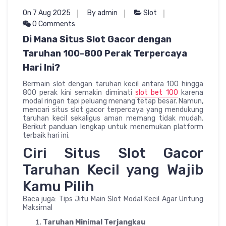
On 7 Aug 2025
By admin
Slot
0 Comments
Di Mana Situs Slot Gacor dengan
Taruhan 100-800 Perak Terpercaya
Hari Ini?
Bermain slot dengan taruhan kecil antara 100 hingga
800 perak kini semakin diminati
slot bet 100
karena
modal ringan tapi peluang menang tetap besar. Namun,
mencari situs slot gacor terpercaya yang mendukung
taruhan kecil sekaligus aman memang tidak mudah.
Berikut panduan lengkap untuk menemukan platform
terbaik hari ini.
Ciri Situs Slot Gacor
Taruhan Kecil yang Wajib
Kamu Pilih
Baca juga: Tips Jitu Main Slot Modal Kecil Agar Untung
Maksimal
Taruhan Minimal Terjangkau