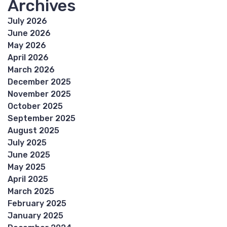
Archives
July 2026
June 2026
May 2026
April 2026
March 2026
December 2025
November 2025
October 2025
September 2025
August 2025
July 2025
June 2025
May 2025
April 2025
March 2025
February 2025
January 2025