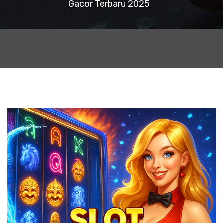
Gacor Terbaru 2025