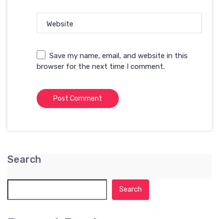
Website
Save my name, email, and website in this
browser for the next time I comment.
Search
Search