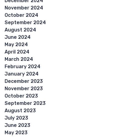
December 2024
November 2024
October 2024
September 2024
August 2024
June 2024
May 2024
April 2024
March 2024
February 2024
January 2024
December 2023
November 2023
October 2023
September 2023
August 2023
July 2023
June 2023
May 2023