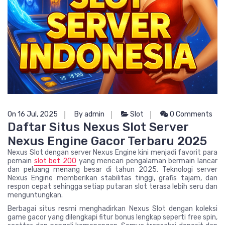
On 16 Jul, 2025
By admin
Slot
0 Comments
Daftar Situs Nexus Slot Server
Nexus Engine Gacor Terbaru 2025
Nexus Slot dengan server Nexus Engine kini menjadi favorit para
pemain
slot bet 200
yang mencari pengalaman bermain lancar
dan peluang menang besar di tahun 2025. Teknologi server
Nexus Engine memberikan stabilitas tinggi, grafis tajam, dan
respon cepat sehingga setiap putaran slot terasa lebih seru dan
menguntungkan.
Berbagai situs resmi menghadirkan Nexus Slot dengan koleksi
game gacor yang dilengkapi fitur bonus lengkap seperti free spin,