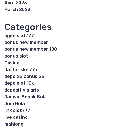
April 2023
March 2023
Categories
agen slot777
bonus new member
bonus new member 100
bonus slot
Casino
daftar slot777
depo 25 bonus 25
depo slot 10k
deposit via qris
Jadwal Sepak Bola
Judi Bola
link slot777
live casino
mahjong