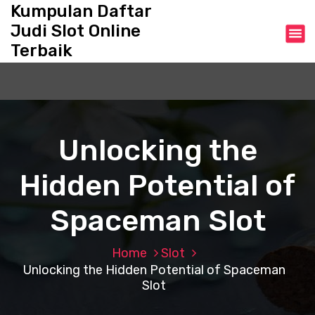
S
Kumpulan Daftar
k
Judi Slot Online
i
Terbaik
p
t
o
c
o
n
Unlocking the
t
e
Hidden Potential of
n
t
Spaceman Slot
Home
Slot
Unlocking the Hidden Potential of Spaceman
Slot