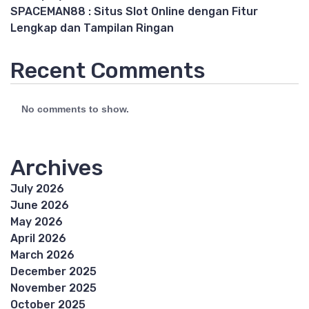
SPACEMAN88 : Situs Slot Online dengan Fitur
Lengkap dan Tampilan Ringan
Recent Comments
No comments to show.
Archives
July 2026
June 2026
May 2026
April 2026
March 2026
December 2025
November 2025
October 2025