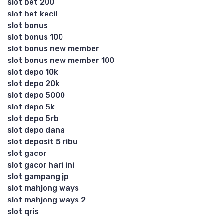
slot bet 200
slot bet kecil
slot bonus
slot bonus 100
slot bonus new member
slot bonus new member 100
slot depo 10k
slot depo 20k
slot depo 5000
slot depo 5k
slot depo 5rb
slot depo dana
slot deposit 5 ribu
slot gacor
slot gacor hari ini
slot gampang jp
slot mahjong ways
slot mahjong ways 2
slot qris