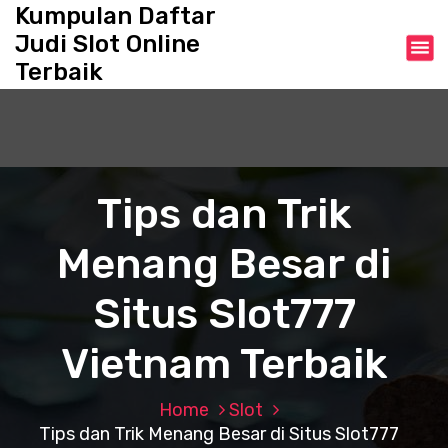
S
Kumpulan Daftar
k
Judi Slot Online
i
Terbaik
p
t
o
c
o
n
Tips dan Trik
t
e
Menang Besar di
n
t
Situs Slot777
Vietnam Terbaik
Home
Slot
Tips dan Trik Menang Besar di Situs Slot777