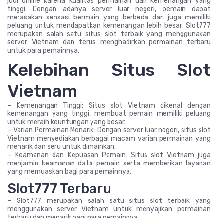
judi online karena kualitas permainan dan kemenangan yang
tinggi. Dengan adanya server luar negeri, pemain dapat
merasakan sensasi bermain yang berbeda dan juga memiliki
peluang untuk mendapatkan kemenangan lebih besar. Slot777
merupakan salah satu situs slot terbaik yang menggunakan
server Vietnam dan terus menghadirkan permainan terbaru
untuk para pemainnya.
Kelebihan Situs Slot
Vietnam
– Kemenangan Tinggi: Situs slot Vietnam dikenal dengan
kemenangan yang tinggi, membuat pemain memiliki peluang
untuk meraih keuntungan yang besar.
– Varian Permainan Menarik: Dengan server luar negeri, situs slot
Vietnam menyediakan berbagai macam varian permainan yang
menarik dan seru untuk dimainkan.
– Keamanan dan Kepuasan Pemain: Situs slot Vietnam juga
menjamin keamanan data pemain serta memberikan layanan
yang memuaskan bagi para pemainnya.
Slot777 Terbaru
– Slot777 merupakan salah satu situs slot terbaik yang
menggunakan server Vietnam untuk menyajikan permainan
terbaru dan menarik bagi para pemainnya.