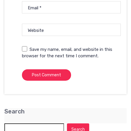
Email
*
Website
Save my name, email, and website in this
browser for the next time I comment.
Search
Search