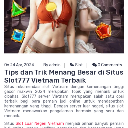
On 24 Apr, 2024
By admin
Slot
0 Comments
Tips dan Trik Menang Besar di Situs
Slot777 Vietnam Terbaik
Situs rekomendasi slot Vietnam dengan kemenangan tinggi
gacor maxwin 2024 merupakan topik yang menarik untuk
dibahas. Slot777 server Vietnam merupakan salah satu opsi
terbaik bagi para pemain judi online untuk mendapatkan
kemenangan yang tinggi. Dengan server luar negeri, situs slot
Vietnam menawarkan pengalaman bermain yang seru dan
menarik.
Situs
Slot Luar Negeri Vietnam
menjadi pilihan banyak pemain