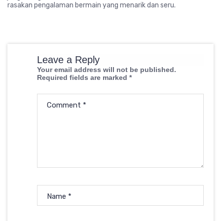
rasakan pengalaman bermain yang menarik dan seru.
Leave a Reply
Your email address will not be published.
Required fields are marked
*
Comment
*
Name
*