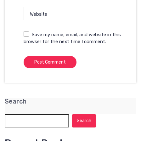
Website
Save my name, email, and website in this
browser for the next time I comment.
Search
Search