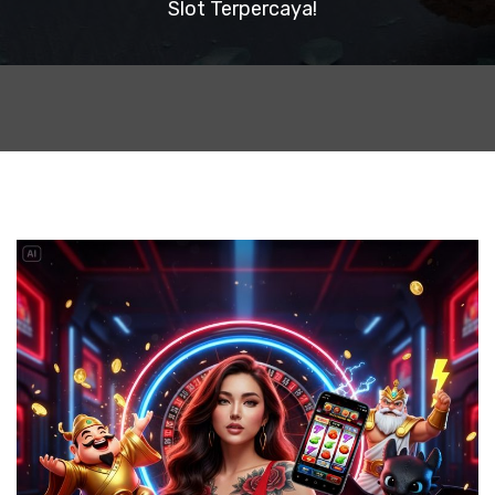
Slot Terpercaya!