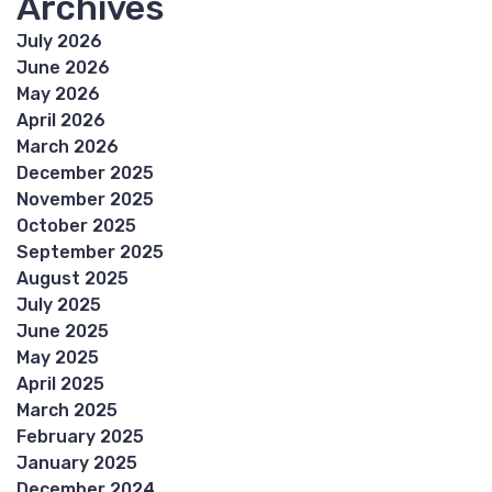
Archives
July 2026
June 2026
May 2026
April 2026
March 2026
December 2025
November 2025
October 2025
September 2025
August 2025
July 2025
June 2025
May 2025
April 2025
March 2025
February 2025
January 2025
December 2024