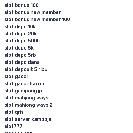
slot bonus 100
slot bonus new member
slot bonus new member 100
slot depo 10k
slot depo 20k
slot depo 5000
slot depo 5k
slot depo 5rb
slot depo dana
slot deposit 5 ribu
slot gacor
slot gacor hari ini
slot gampang jp
slot mahjong ways
slot mahjong ways 2
slot qris
slot server kamboja
slot777