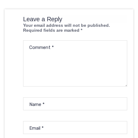
Leave a Reply
Your email address will not be published.
Required fields are marked
*
Comment
*
Name
*
Email
*