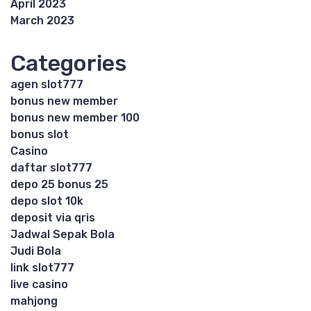
April 2023
March 2023
Categories
agen slot777
bonus new member
bonus new member 100
bonus slot
Casino
daftar slot777
depo 25 bonus 25
depo slot 10k
deposit via qris
Jadwal Sepak Bola
Judi Bola
link slot777
live casino
mahjong