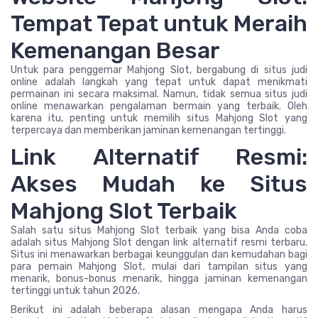
Tempat Tepat untuk Meraih
Kemenangan Besar
Untuk para penggemar Mahjong Slot, bergabung di situs judi
online adalah langkah yang tepat untuk dapat menikmati
permainan ini secara maksimal. Namun, tidak semua situs judi
online menawarkan pengalaman bermain yang terbaik. Oleh
karena itu, penting untuk memilih situs Mahjong Slot yang
terpercaya dan memberikan jaminan kemenangan tertinggi.
Link Alternatif Resmi:
Akses Mudah ke Situs
Mahjong Slot Terbaik
Salah satu situs Mahjong Slot terbaik yang bisa Anda coba
adalah situs Mahjong Slot dengan link alternatif resmi terbaru.
Situs ini menawarkan berbagai keunggulan dan kemudahan bagi
para pemain Mahjong Slot, mulai dari tampilan situs yang
menarik, bonus-bonus menarik, hingga jaminan kemenangan
tertinggi untuk tahun 2026.
Berikut ini adalah beberapa alasan mengapa Anda harus