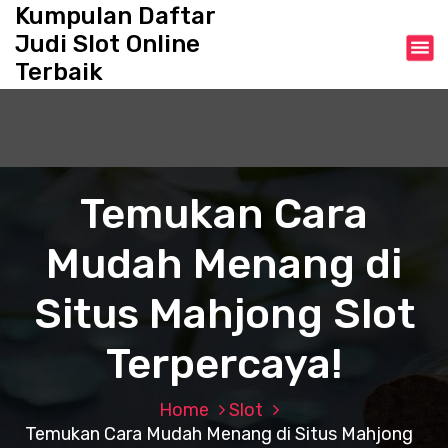
S
Kumpulan Daftar
k
Judi Slot Online
i
Terbaik
p
t
o
c
o
n
Temukan Cara
t
e
Mudah Menang di
n
t
Situs Mahjong Slot
Terpercaya!
Home
Slot
Temukan Cara Mudah Menang di Situs Mahjong