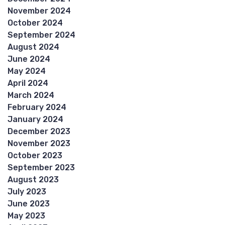
November 2024
October 2024
September 2024
August 2024
June 2024
May 2024
April 2024
March 2024
February 2024
January 2024
December 2023
November 2023
October 2023
September 2023
August 2023
July 2023
June 2023
May 2023