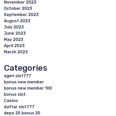
November 2023
October 2023
September 2023
August 2023
July 2023
June 2023
May 2023
April 2023
March 2023
Categories
agen slot777
bonus new member
bonus new member 100
bonus slot
Casino
daftar slot777
depo 25 bonus 25