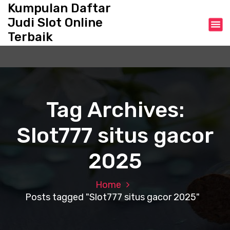
S
Kumpulan Daftar
k
Judi Slot Online
i
Terbaik
p
t
o
c
o
n
Tag Archives:
t
e
Slot777 situs gacor
n
t
2025
Home
Posts tagged "Slot777 situs gacor 2025"