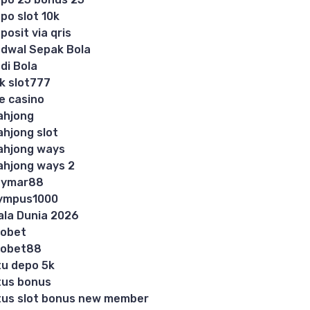
po slot 10k
posit via qris
dwal Sepak Bola
di Bola
nk slot777
ve casino
ahjong
hjong slot
hjong ways
hjong ways 2
eymar88
ympus1000
ala Dunia 2026
obet
bobet88
tu depo 5k
tus bonus
tus slot bonus new member