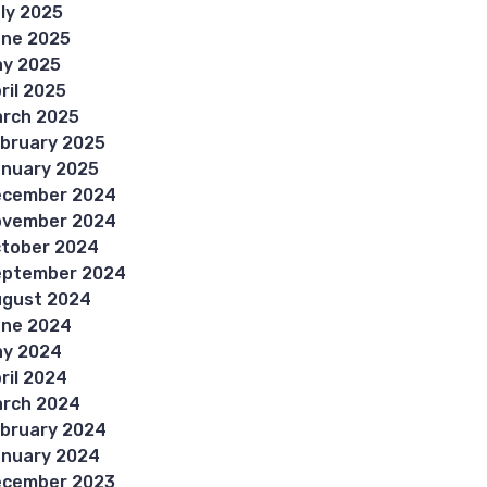
ly 2025
ne 2025
y 2025
ril 2025
rch 2025
bruary 2025
nuary 2025
ecember 2024
ovember 2024
tober 2024
eptember 2024
gust 2024
ne 2024
y 2024
ril 2024
rch 2024
bruary 2024
nuary 2024
ecember 2023