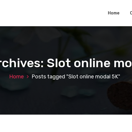
Home
rchives: Slot online mo
Home
Posts tagged "Slot online modal 5K"