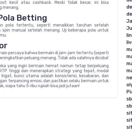
it kecil atau cashback. Meski tidak besar, ini bisa
de
g menang.
de
Pola Betting
Ja
 pola tertentu, seperti menaikkan taruhan setelah
Ju
a spin manual setelah menang. Uji beberapa pola untuk
li
nmu.
li
or
m
emain percaya bahwa bermain di jam-jam tertentu (seperti
ma
meningkatkan peluang menang. Tidak ada salahnya dicoba!
ma
ereka yang ingin bermain hemat namun tetap berpeluang
ma
TP tinggi dan menerapkan strategi yang tepat, modal
 Ingat, kunci utama adalah konsistensi, kesabaran, dan
n
gan terpancing emosi, dan pastikan selalu bermain untuk
ol
k, siapa tahu 5 ribu rupiah bisa jadi jutaan!
Pi
sb
s
si
si
si