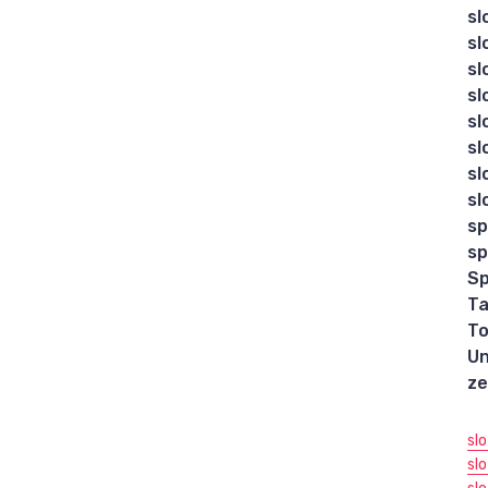
sl
sl
sl
sl
sl
sl
sl
sl
s
sp
S
Ta
To
Un
ze
slo
slo