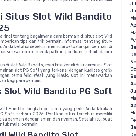
Ju
Ju
 Situs Slot Wild Bandito
Ma
25
Ap
Ma
 rinci tentang bagaimana cara bermain di situs slot Wild
Fe
erikan tips dan trik bermain, informasi tentang fitur-
rlu Anda ketahui sebelum memulai petualangan bermain di
Ja
sampai selesai untuk mendapatkan panduan terbaik dalam
D
N
i slot Wild Bandito, mari kita kenali dulu game ini. Slot
Oc
rmainan slot PG Soft yang terkenal dengan kualitas grafis
ngan tema Wild West yang klasik, slot ini menawarkan
S
an bagi para pemain.
Au
 Slot Wild Bandito PG Soft
Ju
Ma
Ap
Wild Bandito, langkah pertama yang perlu Anda lakukan
Ma
PG Soft terbaru 2025. Pastikan situs tersebut memiliki
a bisa bermain dengan aman dan nyaman. Setelah itu, buat
Fe
ntuk mulai bermain.
Ja
di Wild Bandito Slot
D