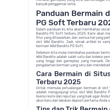
banyak penggemar setia.
Panduan Bermain di
PG Soft Terbaru 20
Dalam panduan ini, kita akan membahas secara
Bandito PG Soft terbaru 2025. Kami akan memb
fitur yang ditawarkan, dan semua hal yang pe
slot Wild Bandito. Jadi, simak artikel ini 
bermain Wild Bandito PG Soft.
Sebelum kita mulai membahas panduan bermain d
Wild Bandito adalah salah satu dari koleksi pe
yang tinggi dan gameplay yang menarik. De
pengalaman bermain yang seru dan mendebark
Cara Bermain di Situs
Terbaru 2025
Untuk memulai petualangan bermain di slot 
adalah mengunjungi situs slot Wild Bandito 
lisensi resmi dan reputasi yang baik agar And
akun baru dan lakukan deposit pertama Anda u
Tips dan Trik Bermain 