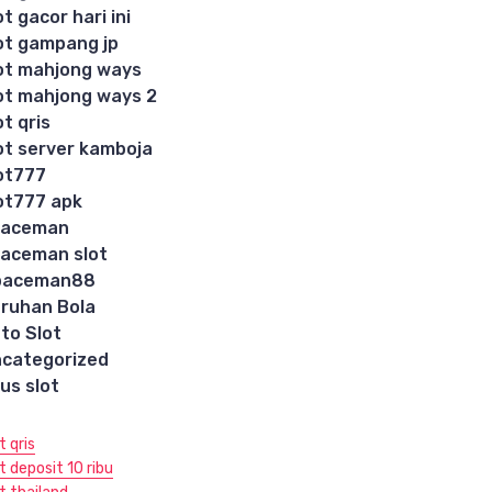
ot gacor hari ini
ot gampang jp
ot mahjong ways
ot mahjong ways 2
ot qris
ot server kamboja
ot777
ot777 apk
paceman
aceman slot
paceman88
ruhan Bola
to Slot
categorized
us slot
t qris
t deposit 10 ribu