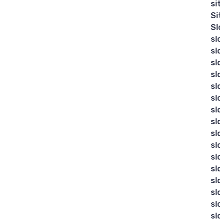
si
Si
Sl
sl
sl
sl
sl
sl
sl
sl
sl
sl
sl
sl
sl
sl
sl
sl
sl