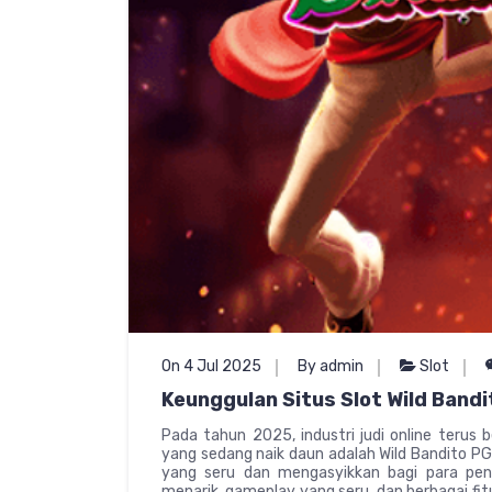
On 4 Jul 2025
By admin
Slot
Keunggulan Situs Slot Wild Band
Pada tahun 2025, industri judi online terus 
yang sedang naik daun adalah Wild Bandito PG
yang seru dan mengasyikkan bagi para pe
menarik, gameplay yang seru, dan berbagai fit