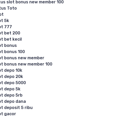
tus slot bonus new member 100
tus Toto
ot
ot 5k
ot 777
ot bet 200
ot bet kecil
ot bonus
ot bonus 100
ot bonus new member
ot bonus new member 100
ot depo 10k
ot depo 20k
ot depo 5000
ot depo 5k
ot depo 5rb
ot depo dana
ot deposit 5 ribu
ot gacor