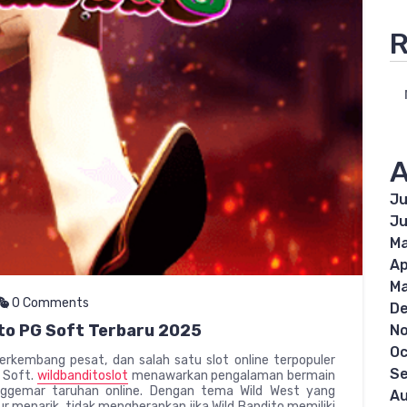
R
A
Ju
Ju
Ma
Ap
Ma
0 Comments
D
ito PG Soft Terbaru 2025
N
Oc
berkembang pesat, dan salah satu slot online terpopuler
S
 Soft.
wildbanditoslot
menawarkan pengalaman bermain
nggemar taruhan online. Dengan tema Wild West yang
Au
ur menarik, tidak mengherankan jika Wild Bandito memiliki