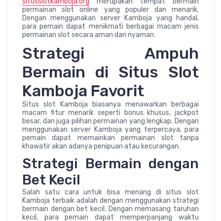
situsslotkamboja.org
merupakan tempat bermain
permainan slot online yang populer dan menarik.
Dengan menggunakan server Kamboja yang handal,
para pemain dapat menikmati berbagai macam jenis
permainan slot secara aman dan nyaman.
Strategi Ampuh
Bermain di Situs Slot
Kamboja Favorit
Situs slot Kamboja biasanya menawarkan berbagai
macam fitur menarik seperti bonus khusus, jackpot
besar, dan juga pilihan permainan yang lengkap. Dengan
menggunakan server Kamboja yang terpercaya, para
pemain dapat memainkan permainan slot tanpa
khawatir akan adanya penipuan atau kecurangan.
Strategi Bermain dengan
Bet Kecil
Salah satu cara untuk bisa menang di situs slot
Kamboja terbaik adalah dengan menggunakan strategi
bermain dengan bet kecil. Dengan memasang taruhan
kecil, para pemain dapat memperpanjang waktu