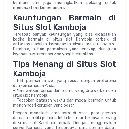
bermain dan juga meningkatkan peluang untuk
mendapatkan kemenangan.
Keuntungan Bermain di
Situs Slot Kamboja
Terdapat banyak keuntungan yang bisa didapatkan
ketika bermain di situs slot Kamboja terbaik, di
antaranya adalah kemudahan akses melalui link slot
Kamboja, pilihan permainan yang lengkap, dan juga
layanan customer service yang berkualitas.
Tips Menang di Situs Slot
Kamboja
– Pilih permainan slot yang sesuai dengan preferensi
dan kemampuan Anda.
– Manfaatkan bonus dan promo yang ditawarkan oleh
situs slot Kamboja.
– Tetapkan batasan waktu dan modal bermain untuk
menghindari kerugian yang besar.
Dengan mengikuti cara-cara di atas, para pemain
dapat memiliki peluang lebih besar untuk bisa menang
di situs slot Kamboja terbaik. Dengan menggunakan
server Kamboja yang terpercaya, para pemain dapat