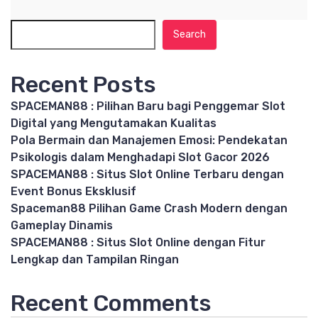
Search
Recent Posts
SPACEMAN88 : Pilihan Baru bagi Penggemar Slot
Digital yang Mengutamakan Kualitas
Pola Bermain dan Manajemen Emosi: Pendekatan
Psikologis dalam Menghadapi Slot Gacor 2026
SPACEMAN88 : Situs Slot Online Terbaru dengan
Event Bonus Eksklusif
Spaceman88 Pilihan Game Crash Modern dengan
Gameplay Dinamis
SPACEMAN88 : Situs Slot Online dengan Fitur
Lengkap dan Tampilan Ringan
Recent Comments