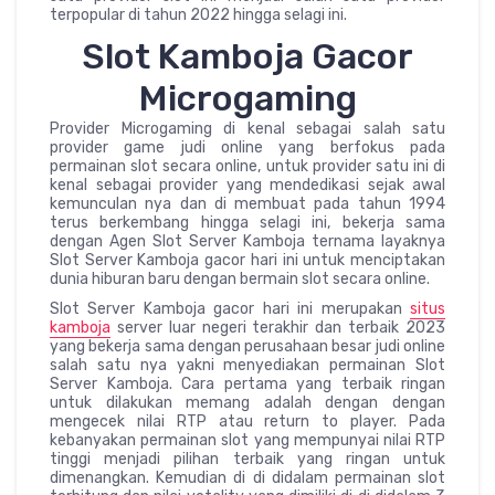
terpopular di tahun 2022 hingga selagi ini.
Slot Kamboja Gacor
Microgaming
Provider Microgaming di kenal sebagai salah satu
provider game judi online yang berfokus pada
permainan slot secara online, untuk provider satu ini di
kenal sebagai provider yang mendedikasi sejak awal
kemunculan nya dan di membuat pada tahun 1994
terus berkembang hingga selagi ini, bekerja sama
dengan Agen Slot Server Kamboja ternama layaknya
Slot Server Kamboja gacor hari ini untuk menciptakan
dunia hiburan baru dengan bermain slot secara online.
Slot Server Kamboja gacor hari ini merupakan
situs
kamboja
server luar negeri terakhir dan terbaik 2023
yang bekerja sama dengan perusahaan besar judi online
salah satu nya yakni menyediakan permainan Slot
Server Kamboja. Cara pertama yang terbaik ringan
untuk dilakukan memang adalah dengan dengan
mengecek nilai RTP atau return to player. Pada
kebanyakan permainan slot yang mempunyai nilai RTP
tinggi menjadi pilihan terbaik yang ringan untuk
dimenangkan. Kemudian di di didalam permainan slot