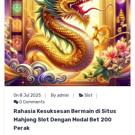
On 8 Jul 2025
By admin
Slot
0 Comments
Rahasia Kesuksesan Bermain di Situs
Mahjong Slot Dengan Modal Bet 200
Perak