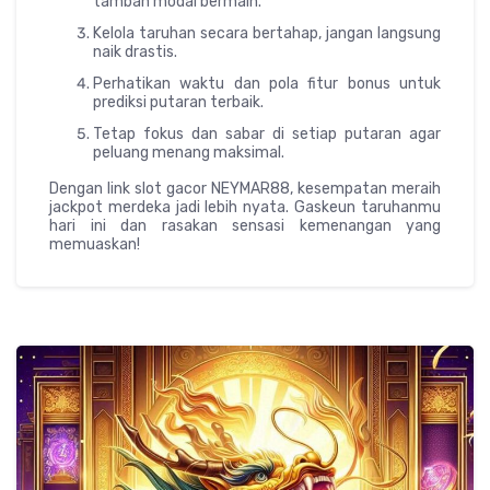
tambah modal bermain.
Kelola taruhan secara bertahap, jangan langsung
naik drastis.
Perhatikan waktu dan pola fitur bonus untuk
prediksi putaran terbaik.
Tetap fokus dan sabar di setiap putaran agar
peluang menang maksimal.
Dengan link slot gacor NEYMAR88, kesempatan meraih
jackpot merdeka jadi lebih nyata. Gaskeun taruhanmu
hari ini dan rasakan sensasi kemenangan yang
memuaskan!