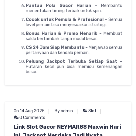
Pantau Pola Gacor Harian
– Membantu
menentukan timing terbaik untuk spin.
Cocok untuk Pemula & Profesional
– Semua
level pemain bisa menyesuaikan strategi.
Bonus Harian & Promo Menarik
– Membuat
saldo bertambah tanpa modal besar.
CS 24 Jam Siap Membantu
– Menjawab semua
pertanyaan dan kendala pemain.
Peluang Jackpot Terbuka Setiap Saat
–
Putaran kecil pun bisa memicu kemenangan
besar.
On 14 Aug 2025
By admin
Slot
0 Comments
Link Slot Gacor NEYMAR88 Maxwin Hari
Ini, Jackpot Merdeka Jadi Nyata