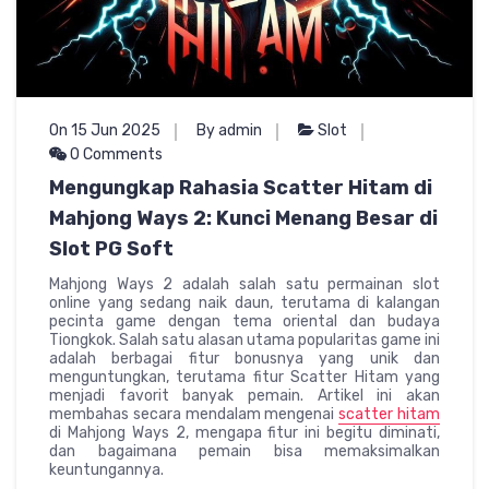
On 15 Jun 2025
By admin
Slot
0 Comments
Mengungkap Rahasia Scatter Hitam di
Mahjong Ways 2: Kunci Menang Besar di
Slot PG Soft
Mahjong Ways 2 adalah salah satu permainan slot
online yang sedang naik daun, terutama di kalangan
pecinta game dengan tema oriental dan budaya
Tiongkok. Salah satu alasan utama popularitas game ini
adalah berbagai fitur bonusnya yang unik dan
menguntungkan, terutama fitur Scatter Hitam yang
menjadi favorit banyak pemain. Artikel ini akan
membahas secara mendalam mengenai
scatter hitam
di Mahjong Ways 2, mengapa fitur ini begitu diminati,
dan bagaimana pemain bisa memaksimalkan
keuntungannya.