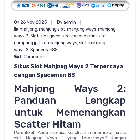
On 26 Nov 2025
By admin
mahjong
,
mahjong slot
,
mahjong ways
,
mahjong
ways 2
,
Slot
,
slot gacor
,
slot gacor hari ini
,
slot
gampang jp
,
slot mahjong ways
,
slot mahjong
ways 2
,
Spaceman88
0 Comments
Situs Slot Mahjong Ways 2 Terpercaya
dengan Spaceman 88
Mahjong Ways 2:
Panduan Lengkap
untuk Memenangkan
Scatter Hitam
Pernahkah Anda merasa kesulitan menemukan situs
slot Mahjong Ways 2 yang terpercaya? Jangan