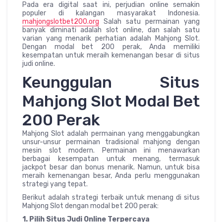
Pada era digital saat ini, perjudian online semakin
populer di kalangan masyarakat Indonesia.
mahjongslotbet200.org
Salah satu permainan yang
banyak diminati adalah slot online, dan salah satu
varian yang menarik perhatian adalah Mahjong Slot.
Dengan modal bet 200 perak, Anda memiliki
kesempatan untuk meraih kemenangan besar di situs
judi online.
Keunggulan Situs
Mahjong Slot Modal Bet
200 Perak
Mahjong Slot adalah permainan yang menggabungkan
unsur-unsur permainan tradisional mahjong dengan
mesin slot modern. Permainan ini menawarkan
berbagai kesempatan untuk menang, termasuk
jackpot besar dan bonus menarik. Namun, untuk bisa
meraih kemenangan besar, Anda perlu menggunakan
strategi yang tepat.
Berikut adalah strategi terbaik untuk menang di situs
Mahjong Slot dengan modal bet 200 perak:
1. Pilih Situs Judi Online Terpercaya