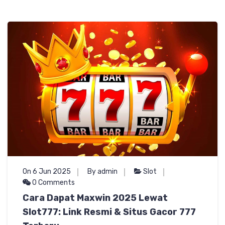
On 6 Jun 2025
By admin
Slot
0 Comments
Cara Dapat Maxwin 2025 Lewat
Slot777: Link Resmi & Situs Gacor 777