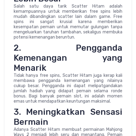
Salah satu daya tarik Scatter Hitam adalah
kemampuannya untuk memberikan free spins lebih
mudah dibandingkan scatter lain dalam game. Free
spins ini sangat krusial karena memberikan
kesempatan pemain untuk memutar gulungan tanpa
mengeluarkan taruhan tambahan, sekaligus membuka
potensi kemenangan beruntun.
2. Pengganda
Kemenangan yang
Menarik
Tidak hanya free spins, Scatter Hitam juga kerap kali
membawa pengganda kemenangan yang nilainya
cukup besar. Pengganda ini dapat melipatgandakan
jumlah hadiah yang didapat pemain selama ronde
bonus. Bagi banyak pemain slot, ini adalah momen
emas untuk mendapatkan keuntungan maksimal.
3. Meningkatkan Sensasi
Bermain
Adanya Scatter Hitam membuat permainan Mahjong
Ways 2 menjadi lebih seru dan menantang. Pemain