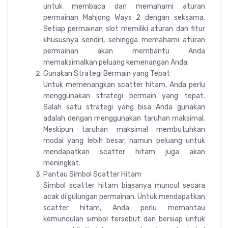
untuk membaca dan memahami aturan
permainan Mahjong Ways 2 dengan seksama.
Setiap permainan slot memiliki aturan dan fitur
khususnya sendiri, sehingga memahami aturan
permainan akan membantu Anda
memaksimalkan peluang kemenangan Anda.
Gunakan Strategi Bermain yang Tepat
Untuk memenangkan scatter hitam, Anda perlu
menggunakan strategi bermain yang tepat.
Salah satu strategi yang bisa Anda gunakan
adalah dengan menggunakan taruhan maksimal.
Meskipun taruhan maksimal membutuhkan
modal yang lebih besar, namun peluang untuk
mendapatkan scatter hitam juga akan
meningkat.
Pantau Simbol Scatter Hitam
Simbol scatter hitam biasanya muncul secara
acak di gulungan permainan. Untuk mendapatkan
scatter hitam, Anda perlu memantau
kemunculan simbol tersebut dan bersiap untuk