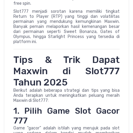
free spin.
Slot777 menjadi sorotan karena memiliki tingkat
Return to Player (RTP) yang tinggi dan volatilitas
permainan yang mendukung kemungkinan Maxwin.
Banyak pemain melaporkan hasil kemenangan besar
dari permainan seperti Sweet Bonanza, Gates of
Olympus, hingga Starlight Princess yang tersedia di
platform ini.
Tips & Trik Dapat
Maxwin di Slot777
Tahun 2025
Berikut adalah beberapa strategi dan tips yang bisa
Anda terapkan untuk meningkatkan peluang meraih
Maxwin di Slot777:
1. Pilih Game Slot Gacor
777
Game “gacor” adalah istilah yang merujuk pada slot