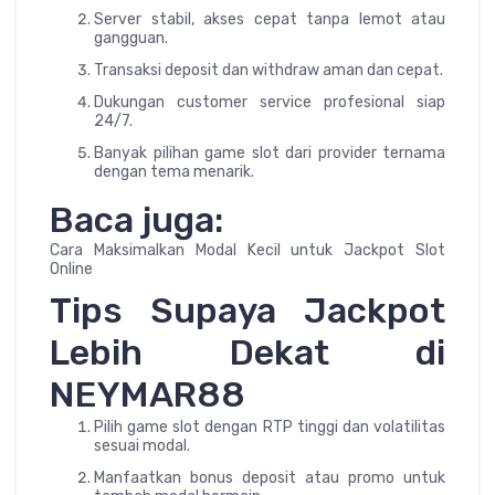
Server stabil, akses cepat tanpa lemot atau
gangguan.
Transaksi deposit dan withdraw aman dan cepat.
Dukungan customer service profesional siap
24/7.
Banyak pilihan game slot dari provider ternama
dengan tema menarik.
Baca juga:
Cara Maksimalkan Modal Kecil untuk Jackpot Slot
Online
Tips Supaya Jackpot
Lebih Dekat di
NEYMAR88
Pilih game slot dengan RTP tinggi dan volatilitas
sesuai modal.
Manfaatkan bonus deposit atau promo untuk