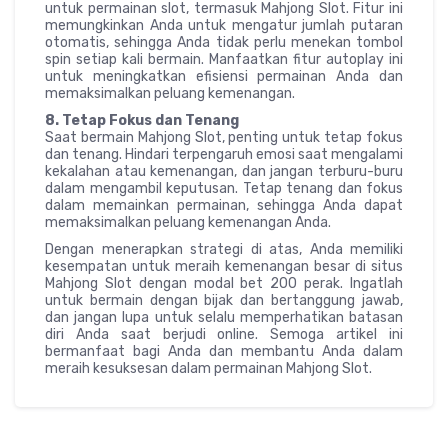
untuk permainan slot, termasuk Mahjong Slot. Fitur ini
memungkinkan Anda untuk mengatur jumlah putaran
otomatis, sehingga Anda tidak perlu menekan tombol
spin setiap kali bermain. Manfaatkan fitur autoplay ini
untuk meningkatkan efisiensi permainan Anda dan
memaksimalkan peluang kemenangan.
8. Tetap Fokus dan Tenang
Saat bermain Mahjong Slot, penting untuk tetap fokus
dan tenang. Hindari terpengaruh emosi saat mengalami
kekalahan atau kemenangan, dan jangan terburu-buru
dalam mengambil keputusan. Tetap tenang dan fokus
dalam memainkan permainan, sehingga Anda dapat
memaksimalkan peluang kemenangan Anda.
Dengan menerapkan strategi di atas, Anda memiliki
kesempatan untuk meraih kemenangan besar di situs
Mahjong Slot dengan modal bet 200 perak. Ingatlah
untuk bermain dengan bijak dan bertanggung jawab,
dan jangan lupa untuk selalu memperhatikan batasan
diri Anda saat berjudi online. Semoga artikel ini
bermanfaat bagi Anda dan membantu Anda dalam
meraih kesuksesan dalam permainan Mahjong Slot.