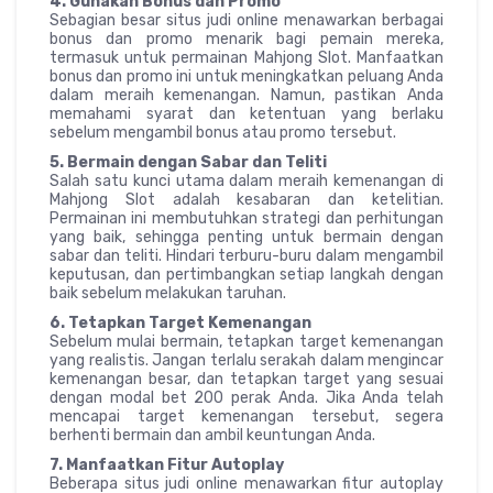
4. Gunakan Bonus dan Promo
Sebagian besar situs judi online menawarkan berbagai
bonus dan promo menarik bagi pemain mereka,
termasuk untuk permainan Mahjong Slot. Manfaatkan
bonus dan promo ini untuk meningkatkan peluang Anda
dalam meraih kemenangan. Namun, pastikan Anda
memahami syarat dan ketentuan yang berlaku
sebelum mengambil bonus atau promo tersebut.
5. Bermain dengan Sabar dan Teliti
Salah satu kunci utama dalam meraih kemenangan di
Mahjong Slot adalah kesabaran dan ketelitian.
Permainan ini membutuhkan strategi dan perhitungan
yang baik, sehingga penting untuk bermain dengan
sabar dan teliti. Hindari terburu-buru dalam mengambil
keputusan, dan pertimbangkan setiap langkah dengan
baik sebelum melakukan taruhan.
6. Tetapkan Target Kemenangan
Sebelum mulai bermain, tetapkan target kemenangan
yang realistis. Jangan terlalu serakah dalam mengincar
kemenangan besar, dan tetapkan target yang sesuai
dengan modal bet 200 perak Anda. Jika Anda telah
mencapai target kemenangan tersebut, segera
berhenti bermain dan ambil keuntungan Anda.
7. Manfaatkan Fitur Autoplay
Beberapa situs judi online menawarkan fitur autoplay