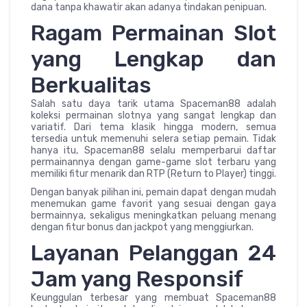
dana tanpa khawatir akan adanya tindakan penipuan.
Ragam Permainan Slot
yang Lengkap dan
Berkualitas
Salah satu daya tarik utama Spaceman88 adalah
koleksi permainan slotnya yang sangat lengkap dan
variatif. Dari tema klasik hingga modern, semua
tersedia untuk memenuhi selera setiap pemain. Tidak
hanya itu, Spaceman88 selalu memperbarui daftar
permainannya dengan game-game slot terbaru yang
memiliki fitur menarik dan RTP (Return to Player) tinggi.
Dengan banyak pilihan ini, pemain dapat dengan mudah
menemukan game favorit yang sesuai dengan gaya
bermainnya, sekaligus meningkatkan peluang menang
dengan fitur bonus dan jackpot yang menggiurkan.
Layanan Pelanggan 24
Jam yang Responsif
Keunggulan terbesar yang membuat Spaceman88