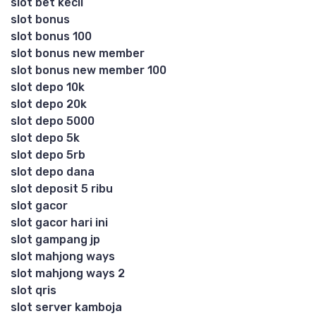
slot bet kecil
slot bonus
slot bonus 100
slot bonus new member
slot bonus new member 100
slot depo 10k
slot depo 20k
slot depo 5000
slot depo 5k
slot depo 5rb
slot depo dana
slot deposit 5 ribu
slot gacor
slot gacor hari ini
slot gampang jp
slot mahjong ways
slot mahjong ways 2
slot qris
slot server kamboja