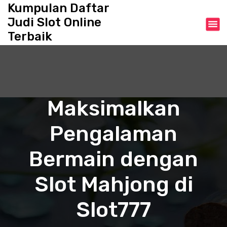
S
Kumpulan Daftar
k
Judi Slot Online
i
Terbaik
p
t
o
c
o
n
Maksimalkan
t
e
Pengalaman
n
t
Bermain dengan
Slot Mahjong di
Slot777