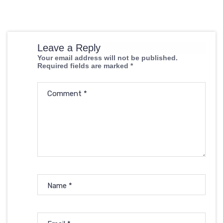
Leave a Reply
Your email address will not be published.
Required fields are marked
*
Comment
*
Name
*