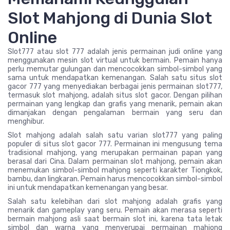
Slot Mahjong di Dunia Slot
Online
Slot777 atau slot 777 adalah jenis permainan judi online yang
menggunakan mesin slot virtual untuk bermain. Pemain hanya
perlu memutar gulungan dan mencocokkan simbol-simbol yang
sama untuk mendapatkan kemenangan. Salah satu situs slot
gacor 777 yang menyediakan berbagai jenis permainan slot777,
termasuk slot mahjong, adalah situs slot gacor. Dengan pilihan
permainan yang lengkap dan grafis yang menarik, pemain akan
dimanjakan dengan pengalaman bermain yang seru dan
menghibur.
Slot mahjong adalah salah satu varian slot777 yang paling
populer di situs slot gacor 777. Permainan ini mengusung tema
tradisional mahjong, yang merupakan permainan papan yang
berasal dari Cina. Dalam permainan slot mahjong, pemain akan
menemukan simbol-simbol mahjong seperti karakter Tiongkok,
bambu, dan lingkaran. Pemain harus mencocokkan simbol-simbol
ini untuk mendapatkan kemenangan yang besar.
Salah satu kelebihan dari slot mahjong adalah grafis yang
menarik dan gameplay yang seru. Pemain akan merasa seperti
bermain mahjong asli saat bermain slot ini, karena tata letak
simbol dan warna yang menyerupai permainan mahjong