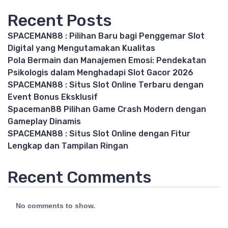
Recent Posts
SPACEMAN88 : Pilihan Baru bagi Penggemar Slot
Digital yang Mengutamakan Kualitas
Pola Bermain dan Manajemen Emosi: Pendekatan
Psikologis dalam Menghadapi Slot Gacor 2026
SPACEMAN88 : Situs Slot Online Terbaru dengan
Event Bonus Eksklusif
Spaceman88 Pilihan Game Crash Modern dengan
Gameplay Dinamis
SPACEMAN88 : Situs Slot Online dengan Fitur
Lengkap dan Tampilan Ringan
Recent Comments
No comments to show.