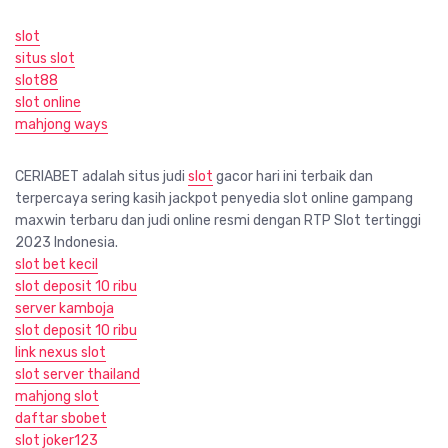
slot
situs slot
slot88
slot online
mahjong ways
CERIABET adalah situs judi
slot
gacor hari ini terbaik dan
terpercaya sering kasih jackpot penyedia slot online gampang
maxwin terbaru dan judi online resmi dengan RTP Slot tertinggi
2023 Indonesia.
slot bet kecil
slot deposit 10 ribu
server kamboja
slot deposit 10 ribu
link nexus slot
slot server thailand
mahjong slot
daftar sbobet
slot joker123