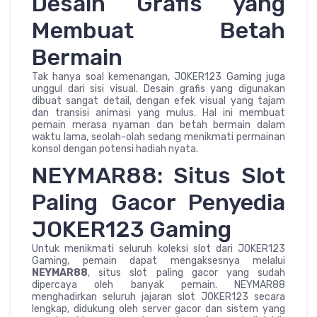
Desain Grafis yang
Membuat Betah
Bermain
Tak hanya soal kemenangan, JOKER123 Gaming juga
unggul dari sisi visual. Desain grafis yang digunakan
dibuat sangat detail, dengan efek visual yang tajam
dan transisi animasi yang mulus. Hal ini membuat
pemain merasa nyaman dan betah bermain dalam
waktu lama, seolah-olah sedang menikmati permainan
konsol dengan potensi hadiah nyata.
NEYMAR88: Situs Slot
Paling Gacor Penyedia
JOKER123 Gaming
Untuk menikmati seluruh koleksi slot dari JOKER123
Gaming, pemain dapat mengaksesnya melalui
NEYMAR88
, situs slot paling gacor yang sudah
dipercaya oleh banyak pemain. NEYMAR88
menghadirkan seluruh jajaran slot JOKER123 secara
lengkap, didukung oleh server gacor dan sistem yang