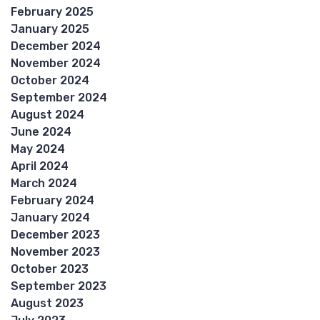
February 2025
January 2025
December 2024
November 2024
October 2024
September 2024
August 2024
June 2024
May 2024
April 2024
March 2024
February 2024
January 2024
December 2023
November 2023
October 2023
September 2023
August 2023