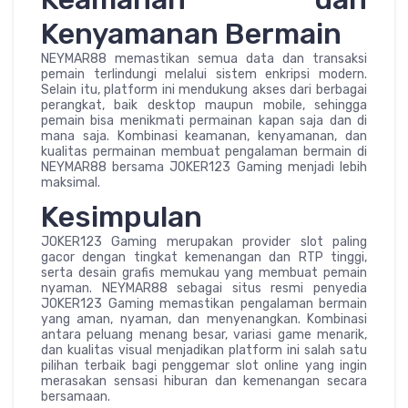
Kenyamanan Bermain
NEYMAR88 memastikan semua data dan transaksi
pemain terlindungi melalui sistem enkripsi modern.
Selain itu, platform ini mendukung akses dari berbagai
perangkat, baik desktop maupun mobile, sehingga
pemain bisa menikmati permainan kapan saja dan di
mana saja. Kombinasi keamanan, kenyamanan, dan
kualitas permainan membuat pengalaman bermain di
NEYMAR88 bersama JOKER123 Gaming menjadi lebih
maksimal.
Kesimpulan
JOKER123 Gaming merupakan provider slot paling
gacor dengan tingkat kemenangan dan RTP tinggi,
serta desain grafis memukau yang membuat pemain
nyaman. NEYMAR88 sebagai situs resmi penyedia
JOKER123 Gaming memastikan pengalaman bermain
yang aman, nyaman, dan menyenangkan. Kombinasi
antara peluang menang besar, variasi game menarik,
dan kualitas visual menjadikan platform ini salah satu
pilihan terbaik bagi penggemar slot online yang ingin
merasakan sensasi hiburan dan kemenangan secara
bersamaan.