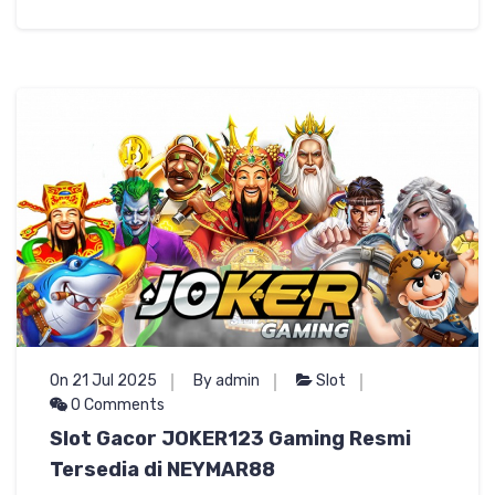
On 21 Jul 2025
By admin
Slot
0 Comments
Slot Gacor JOKER123 Gaming Resmi
Tersedia di NEYMAR88