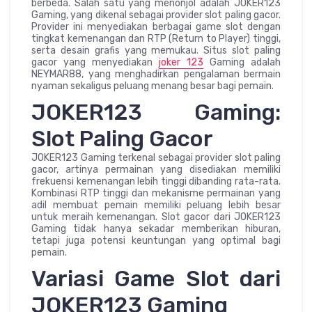
berbeda. Salah satu yang menonjol adalah JOKER123
Gaming, yang dikenal sebagai provider slot paling gacor.
Provider ini menyediakan berbagai game slot dengan
tingkat kemenangan dan RTP (Return to Player) tinggi,
serta desain grafis yang memukau. Situs slot paling
gacor yang menyediakan
joker 123
Gaming adalah
NEYMAR88, yang menghadirkan pengalaman bermain
nyaman sekaligus peluang menang besar bagi pemain.
JOKER123 Gaming:
Slot Paling Gacor
JOKER123 Gaming terkenal sebagai provider slot paling
gacor, artinya permainan yang disediakan memiliki
frekuensi kemenangan lebih tinggi dibanding rata-rata.
Kombinasi RTP tinggi dan mekanisme permainan yang
adil membuat pemain memiliki peluang lebih besar
untuk meraih kemenangan. Slot gacor dari JOKER123
Gaming tidak hanya sekadar memberikan hiburan,
tetapi juga potensi keuntungan yang optimal bagi
pemain.
Variasi Game Slot dari
JOKER123 Gaming