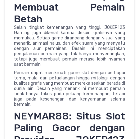
Membuat Pemain
Betah
Selain tingkat kemenangan yang tinggi, JOKER123
Gaming juga dikenal karena desain grafisnya yang
memukau. Setiap game dirancang dengan visual yang
menarik, animasi halus, dan efek suara yang menyatu
dengan alur permainan. Desain ini menciptakan
pengalaman bermain yang tak hanya menyenangkan,
tetapi juga membuat pemain merasa lebih nyaman
saat bermain.
Pemain dapat menikmati game slot dengan berbagai
tema, mulai dari petualangan hingga mitologi, dengan
kualitas grafis yang membuat mereka seakan berada di
dunia lain. Desain yang menarik ini membuat pemain
tidak hanya fokus pada peluang kemenangan, tetapi
juga pada kesenangan dan kenyamanan selama
bermain.
NEYMAR88: Situs Slot
Paling Gacor dengan