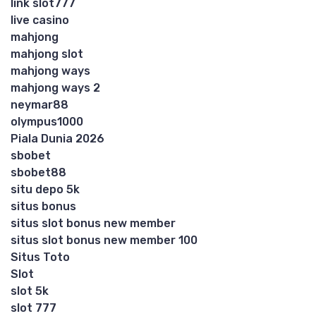
link slot777
live casino
mahjong
mahjong slot
mahjong ways
mahjong ways 2
neymar88
olympus1000
Piala Dunia 2026
sbobet
sbobet88
situ depo 5k
situs bonus
situs slot bonus new member
situs slot bonus new member 100
Situs Toto
Slot
slot 5k
slot 777