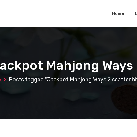
Home
Jackpot Mahjong Ways 
e
Posts tagged "Jackpot Mahjong Ways 2 scatter h