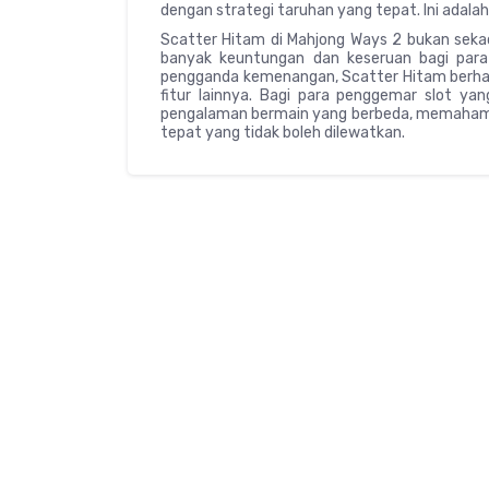
dengan strategi taruhan yang tepat. Ini adal
Scatter Hitam di Mahjong Ways 2 bukan seka
banyak keuntungan dan keseruan bagi par
pengganda kemenangan, Scatter Hitam berhasil
fitur lainnya. Bagi para penggemar slot y
pengalaman bermain yang berbeda, memahami
tepat yang tidak boleh dilewatkan.