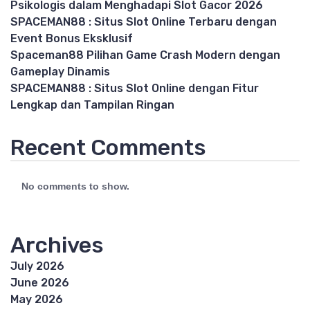
Psikologis dalam Menghadapi Slot Gacor 2026
SPACEMAN88 : Situs Slot Online Terbaru dengan
Event Bonus Eksklusif
Spaceman88 Pilihan Game Crash Modern dengan
Gameplay Dinamis
SPACEMAN88 : Situs Slot Online dengan Fitur
Lengkap dan Tampilan Ringan
Recent Comments
No comments to show.
Archives
July 2026
June 2026
May 2026