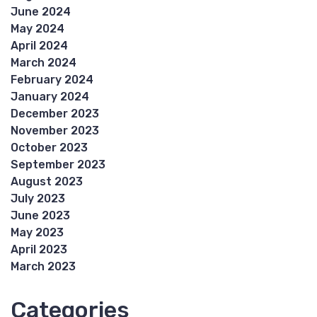
June 2024
May 2024
April 2024
March 2024
February 2024
January 2024
December 2023
November 2023
October 2023
September 2023
August 2023
July 2023
June 2023
May 2023
April 2023
March 2023
Categories