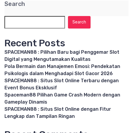
Search
Search
Recent Posts
SPACEMAN88 : Pilihan Baru bagi Penggemar Slot
Digital yang Mengutamakan Kualitas
Pola Bermain dan Manajemen Emosi: Pendekatan
Psikologis dalam Menghadapi Slot Gacor 2026
SPACEMAN88 : Situs Slot Online Terbaru dengan
Event Bonus Eksklusif
Spaceman88 Pilihan Game Crash Modern dengan
Gameplay Dinamis
SPACEMAN88 : Situs Slot Online dengan Fitur
Lengkap dan Tampilan Ringan