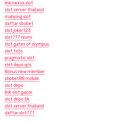
link nexus slot
slot server thailand
mahjong slot
daftar sbobet
slot joker123
slot777 resmi
slot gates of olympus
slot toto
pragmatic slot
slot depo qris
Bonus new member
sbobet88 mobile
slot depo
link slot gacor
slot depo 5k
slot server thailand
daftar slot777