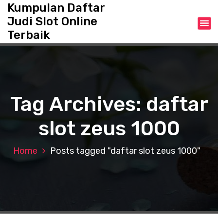
S
Kumpulan Daftar
k
Judi Slot Online
i
Terbaik
p
t
o
c
o
n
Tag Archives: daftar
t
e
slot zeus 1000
n
t
Home
Posts tagged "daftar slot zeus 1000"