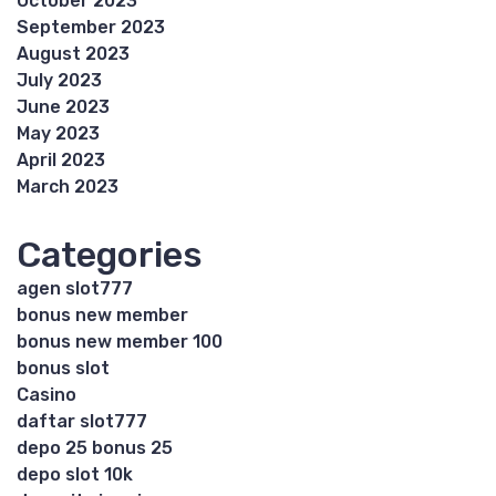
October 2023
September 2023
August 2023
July 2023
June 2023
May 2023
April 2023
March 2023
Categories
agen slot777
bonus new member
bonus new member 100
bonus slot
Casino
daftar slot777
depo 25 bonus 25
depo slot 10k