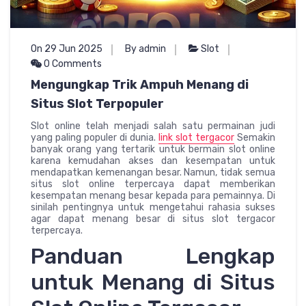
On 29 Jun 2025
By admin
Slot
0 Comments
Mengungkap Trik Ampuh Menang di
Situs Slot Terpopuler
Slot online telah menjadi salah satu permainan judi
yang paling populer di dunia.
link slot tergacor
Semakin
banyak orang yang tertarik untuk bermain slot online
karena kemudahan akses dan kesempatan untuk
mendapatkan kemenangan besar. Namun, tidak semua
situs slot online terpercaya dapat memberikan
kesempatan menang besar kepada para pemainnya. Di
sinilah pentingnya untuk mengetahui rahasia sukses
agar dapat menang besar di situs slot tergacor
terpercaya.
Panduan Lengkap
untuk Menang di Situs