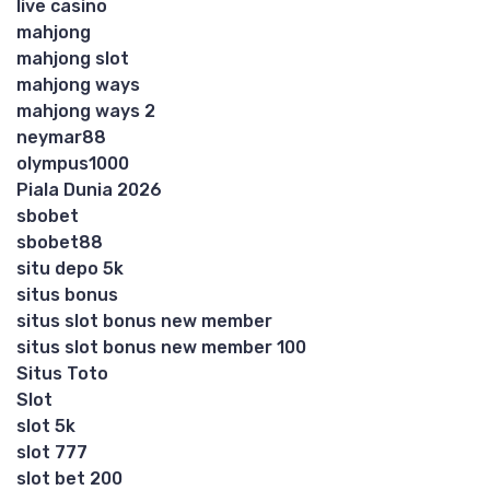
live casino
mahjong
mahjong slot
mahjong ways
mahjong ways 2
neymar88
olympus1000
Piala Dunia 2026
sbobet
sbobet88
situ depo 5k
situs bonus
situs slot bonus new member
situs slot bonus new member 100
Situs Toto
Slot
slot 5k
slot 777
slot bet 200