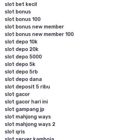
slot bet kecil
slot bonus
slot bonus 100
slot bonus new member
slot bonus new member 100
slot depo 10k
slot depo 20k
slot depo 5000
slot depo 5k
slot depo 5rb
slot depo dana
slot deposit 5 ribu
slot gacor
slot gacor hari ini
slot gampang jp
slot mahjong ways
slot mahjong ways 2
slot qris
slot server kamboja