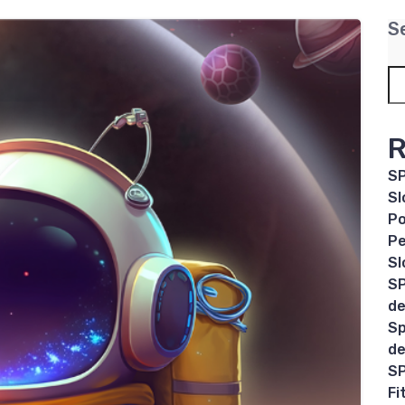
S
R
SP
Sl
Po
Pe
Sl
SP
de
Sp
de
SP
Fi