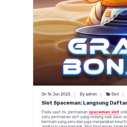
On 16 Jun 2025
By admin
Slot
Slot Spaceman: Langsung Daftar
Pada saat ini, permainan
spaceman slot
onli
satu permainan slot yang sedang naik daun a
bermain yang seru dan juga menjanjikan keunt
angkasa yang menarik, Slot Spaceman telah ber