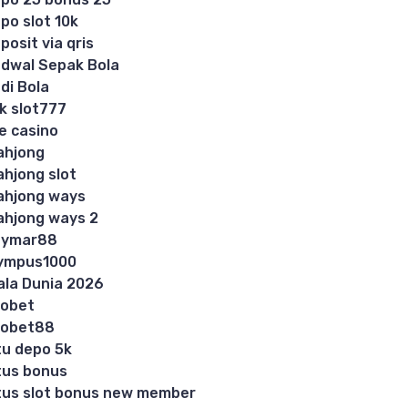
po slot 10k
posit via qris
dwal Sepak Bola
di Bola
nk slot777
ve casino
ahjong
hjong slot
hjong ways
hjong ways 2
eymar88
ympus1000
ala Dunia 2026
obet
bobet88
tu depo 5k
tus bonus
tus slot bonus new member