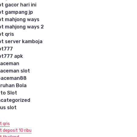
ot gacor hari ini
ot gampang jp
ot mahjong ways
ot mahjong ways 2
ot qris
ot server kamboja
ot777
ot777 apk
paceman
aceman slot
paceman88
ruhan Bola
to Slot
categorized
us slot
t qris
t deposit 10 ribu