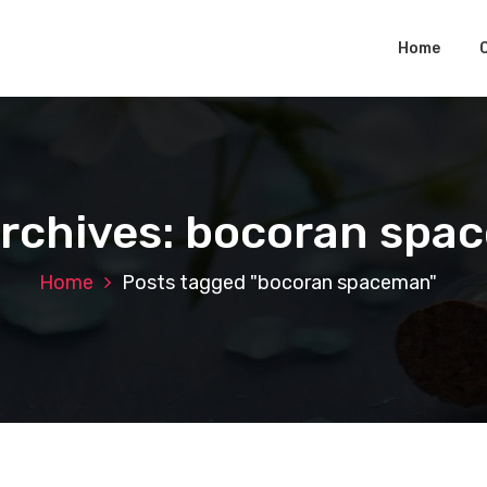
Home
Archives: bocoran spa
Home
Posts tagged "bocoran spaceman"