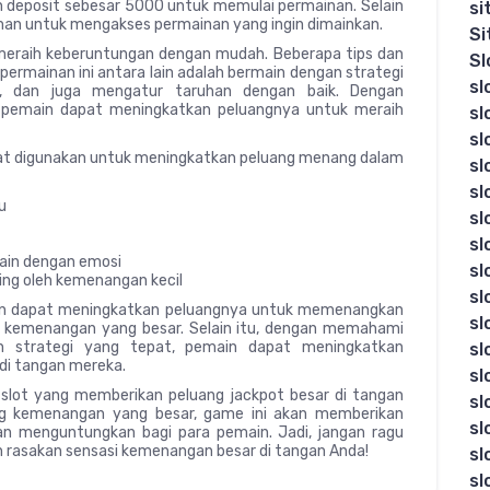
n deposit sebesar 5000 untuk memulai permainan. Selain
si
eman untuk mengakses permainan yang ingin dimainkan.
Si
meraih keberuntungan dengan mudah. Beberapa tips dan
Sl
ermainan ini antara lain adalah bermain dengan strategi
sl
 dan juga mengatur taruhan dengan baik. Dengan
pemain dapat meningkatkan peluangnya untuk meraih
sl
sl
 dapat digunakan untuk meningkatkan peluang menang dalam
sl
sl
u
sl
sl
main dengan emosi
sl
ing oleh kemenangan kecil
sl
main dapat meningkatkan peluangnya untuk memenangkan
sl
kemenangan yang besar. Selain itu, dengan memahami
 strategi yang tepat, pemain dapat meningkatkan
sl
di tangan mereka.
sl
lot yang memberikan peluang jackpot besar di tangan
sl
ang kemenangan yang besar, game ini akan memberikan
sl
 menguntungkan bagi para pemain. Jadi, jangan ragu
rasakan sensasi kemenangan besar di tangan Anda!
sl
sl