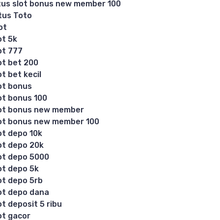
tus slot bonus new member 100
tus Toto
ot
ot 5k
ot 777
ot bet 200
ot bet kecil
ot bonus
ot bonus 100
ot bonus new member
ot bonus new member 100
ot depo 10k
ot depo 20k
ot depo 5000
ot depo 5k
ot depo 5rb
ot depo dana
ot deposit 5 ribu
ot gacor