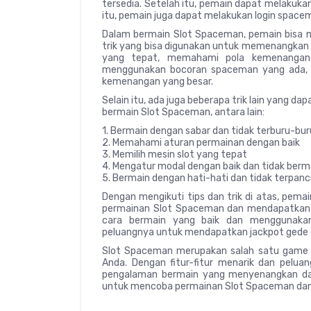
tersedia. Setelah itu, pemain dapat melakuka
itu, pemain juga dapat melakukan login spac
Dalam bermain Slot Spaceman, pemain bisa 
trik yang bisa digunakan untuk memenangkan p
yang tepat, memahami pola kemenangan,
menggunakan bocoran spaceman yang ada, 
kemenangan yang besar.
Selain itu, ada juga beberapa trik lain yang
bermain Slot Spaceman, antara lain:
1. Bermain dengan sabar dan tidak terburu-bur
2. Memahami aturan permainan dengan baik
3. Memilih mesin slot yang tepat
4. Mengatur modal dengan baik dan tidak ber
5. Bermain dengan hati-hati dan tidak terpanc
Dengan mengikuti tips dan trik di atas, pe
permainan Slot Spaceman dan mendapatkan 
cara bermain yang baik dan menggunakan
peluangnya untuk mendapatkan jackpot gede 
Slot Spaceman merupakan salah satu game s
Anda. Dengan fitur-fitur menarik dan pelu
pengalaman bermain yang menyenangkan dan
untuk mencoba permainan Slot Spaceman dan 