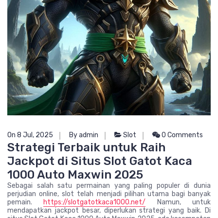
On 8 Jul, 2025
By admin
Slot
0 Comments
Strategi Terbaik untuk Raih
Jackpot di Situs Slot Gatot Kaca
1000 Auto Maxwin 2025
Sebagai salah satu permainan yang paling populer di dunia
perjudian online, slot telah menjadi pilihan utama bagi banyak
pemain.
https://slotgatotkaca1000.net/
Namun, untuk
mendapatkan jackpot besar, diperlukan strategi yang baik. Di