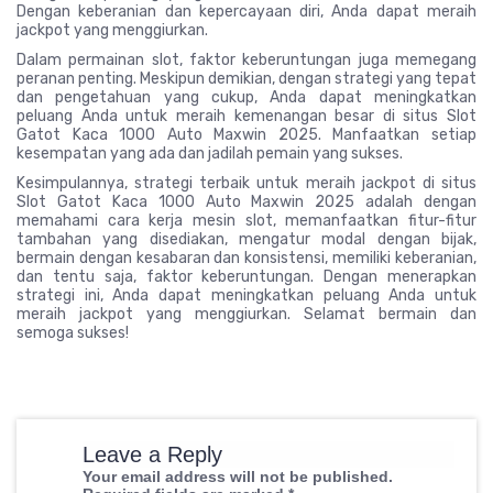
Dengan keberanian dan kepercayaan diri, Anda dapat meraih
jackpot yang menggiurkan.
Dalam permainan slot, faktor keberuntungan juga memegang
peranan penting. Meskipun demikian, dengan strategi yang tepat
dan pengetahuan yang cukup, Anda dapat meningkatkan
peluang Anda untuk meraih kemenangan besar di situs Slot
Gatot Kaca 1000 Auto Maxwin 2025. Manfaatkan setiap
kesempatan yang ada dan jadilah pemain yang sukses.
Kesimpulannya, strategi terbaik untuk meraih jackpot di situs
Slot Gatot Kaca 1000 Auto Maxwin 2025 adalah dengan
memahami cara kerja mesin slot, memanfaatkan fitur-fitur
tambahan yang disediakan, mengatur modal dengan bijak,
bermain dengan kesabaran dan konsistensi, memiliki keberanian,
dan tentu saja, faktor keberuntungan. Dengan menerapkan
strategi ini, Anda dapat meningkatkan peluang Anda untuk
meraih jackpot yang menggiurkan. Selamat bermain dan
semoga sukses!
Leave a Reply
Your email address will not be published.