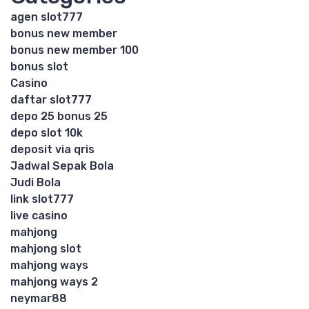
agen slot777
bonus new member
bonus new member 100
bonus slot
Casino
daftar slot777
depo 25 bonus 25
depo slot 10k
deposit via qris
Jadwal Sepak Bola
Judi Bola
link slot777
live casino
mahjong
mahjong slot
mahjong ways
mahjong ways 2
neymar88