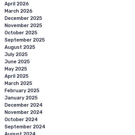
April 2026
March 2026
December 2025
November 2025
October 2025
September 2025
August 2025
July 2025
June 2025
May 2025
April 2025
March 2025
February 2025
January 2025
December 2024
November 2024
October 2024
September 2024
August 2024