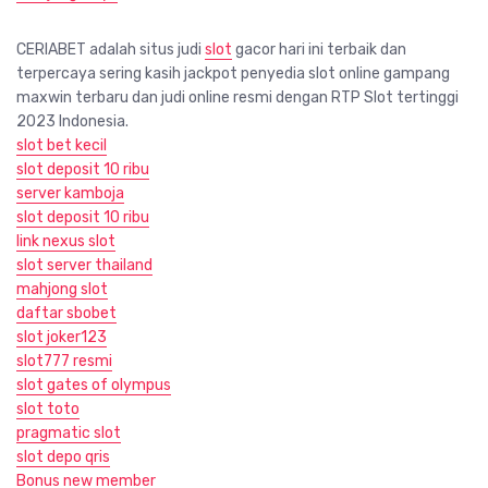
CERIABET adalah situs judi
slot
gacor hari ini terbaik dan
terpercaya sering kasih jackpot penyedia slot online gampang
maxwin terbaru dan judi online resmi dengan RTP Slot tertinggi
2023 Indonesia.
slot bet kecil
slot deposit 10 ribu
server kamboja
slot deposit 10 ribu
link nexus slot
slot server thailand
mahjong slot
daftar sbobet
slot joker123
slot777 resmi
slot gates of olympus
slot toto
pragmatic slot
slot depo qris
Bonus new member