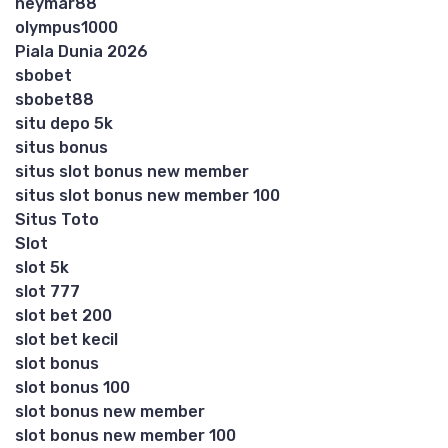
neymar88
olympus1000
Piala Dunia 2026
sbobet
sbobet88
situ depo 5k
situs bonus
situs slot bonus new member
situs slot bonus new member 100
Situs Toto
Slot
slot 5k
slot 777
slot bet 200
slot bet kecil
slot bonus
slot bonus 100
slot bonus new member
slot bonus new member 100