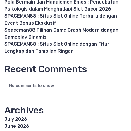
Pola Bermain dan Manajemen Emosi: Pendekatan
Psikologis dalam Menghadapi Slot Gacor 2026
SPACEMAN88 : Situs Slot Online Terbaru dengan
Event Bonus Eksklusif
Spaceman88 Pilihan Game Crash Modern dengan
Gameplay Dinamis
SPACEMAN88 : Situs Slot Online dengan Fitur
Lengkap dan Tampilan Ringan
Recent Comments
No comments to show.
Archives
July 2026
June 2026