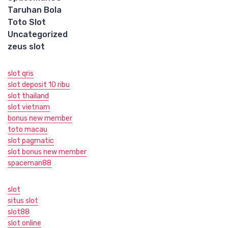
Taruhan Bola
Toto Slot
Uncategorized
zeus slot
slot qris
slot deposit 10 ribu
slot thailand
slot vietnam
bonus new member
toto macau
slot pagmatic
slot bonus new member
spaceman88
slot
situs slot
slot88
slot online