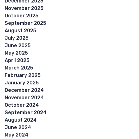
December 2025
November 2025
October 2025
September 2025
August 2025
July 2025
June 2025
May 2025
April 2025
March 2025
February 2025
January 2025
December 2024
November 2024
October 2024
September 2024
August 2024
June 2024
May 2024