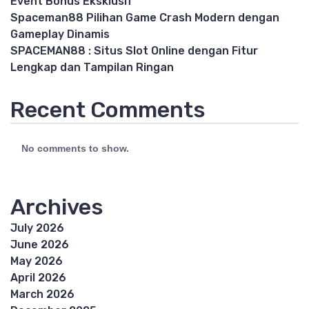
Event Bonus Eksklusif
Spaceman88 Pilihan Game Crash Modern dengan
Gameplay Dinamis
SPACEMAN88 : Situs Slot Online dengan Fitur
Lengkap dan Tampilan Ringan
Recent Comments
No comments to show.
Archives
July 2026
June 2026
May 2026
April 2026
March 2026