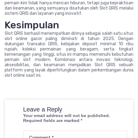
pemain kini tidak hanya mencari hiburan, tetapi juga kepraktisan
dan keamanan, yang semuanya disatukan oleh Slot QRIS melalui
sistem QRIS dan layanan yang inovatif.
Kesimpulan
Slot QRIS berhasil menempatkan dirinya sebagai salah satu situs
slot online gacor paling diminati di tahun 2025. Dengan
dukungan transaksi QRIS, kebijakan deposit minimal 10 ribu
rupiah, koleksi permainan yang beragam, serta tingkat
kemenangan yang tinggi, situs ini mampu memenuhi kebutuhan
pemain slot modern. Kombinasi antara inovasi teknologi,
aksesibilitas, dan keamanan menjadikan Slot QRIS sebuah
platform yang layak diperhitungkan dalam perkembangan dunia
slot online saat ini.
Leave a Reply
Your email address will not be published.
Required fields are marked
*
Comment
*