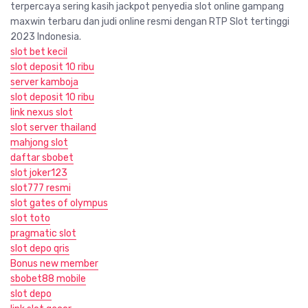
terpercaya sering kasih jackpot penyedia slot online gampang
maxwin terbaru dan judi online resmi dengan RTP Slot tertinggi
2023 Indonesia.
slot bet kecil
slot deposit 10 ribu
server kamboja
slot deposit 10 ribu
link nexus slot
slot server thailand
mahjong slot
daftar sbobet
slot joker123
slot777 resmi
slot gates of olympus
slot toto
pragmatic slot
slot depo qris
Bonus new member
sbobet88 mobile
slot depo