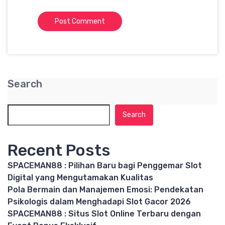
Search
Search
Recent Posts
SPACEMAN88 : Pilihan Baru bagi Penggemar Slot
Digital yang Mengutamakan Kualitas
Pola Bermain dan Manajemen Emosi: Pendekatan
Psikologis dalam Menghadapi Slot Gacor 2026
SPACEMAN88 : Situs Slot Online Terbaru dengan