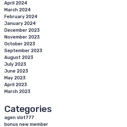
April 2024
March 2024
February 2024
January 2024
December 2023
November 2023
October 2023
September 2023
August 2023
July 2023
June 2023
May 2023
April 2023
March 2023
Categories
agen slot777
bonus new member