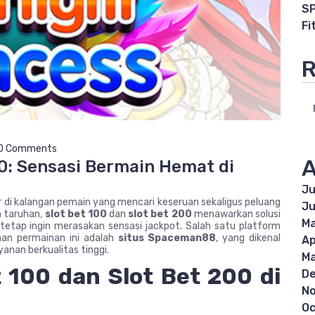
SP
Fi
R
0 Comments
A
00: Sensasi Bermain Hemat di
Ju
er di kalangan pemain yang mencari keseruan sekaligus peluang
Ju
n taruhan,
slot bet 100
dan
slot bet 200
menawarkan solusi
Ma
etap ingin merasakan sensasi jackpot. Salah satu platform
han permainan ini adalah
situs Spaceman88
, yang dikenal
Ap
ayanan berkualitas tinggi.
Ma
 100 dan Slot Bet 200 di
D
N
Oc