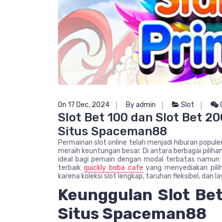
On 17 Dec, 2024
By admin
Slot
Slot Bet 100 dan Slot Bet 2
Situs Spaceman88
Permainan slot online telah menjadi hiburan popul
meraih keuntungan besar. Di antara berbagai piliha
ideal bagi pemain dengan modal terbatas namun t
terbaik
quickly boba cafe
yang menyediakan pili
karena koleksi slot lengkap, taruhan fleksibel, dan l
Keunggulan Slot Bet
Situs Spaceman88