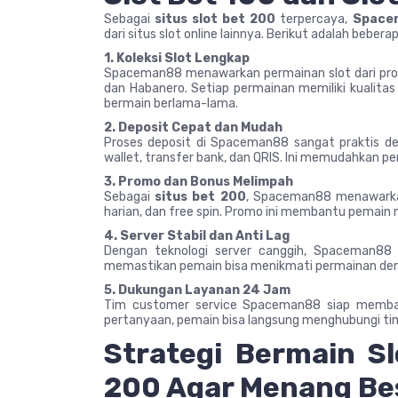
Sebagai
situs slot bet 200
terpercaya,
Space
dari situs slot online lainnya. Berikut adalah bebe
1. Koleksi Slot Lengkap
Spaceman88 menawarkan permainan slot dari provi
dan Habanero. Setiap permainan memiliki kualitas
bermain berlama-lama.
2. Deposit Cepat dan Mudah
Proses deposit di Spaceman88 sangat praktis 
wallet, transfer bank, dan QRIS. Ini memudahkan 
3. Promo dan Bonus Melimpah
Sebagai
situs bet 200
, Spaceman88 menawarkan
harian, dan free spin. Promo ini membantu pemain
4. Server Stabil dan Anti Lag
Dengan teknologi server canggih, Spaceman88 
memastikan pemain bisa menikmati permainan denga
5. Dukungan Layanan 24 Jam
Tim customer service Spaceman88 siap memban
pertanyaan, pemain bisa langsung menghubungi tim 
Strategi Bermain Sl
200 Agar Menang Be