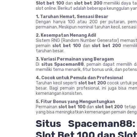
Slot bet 100
dan
slot bet 200
memiliki daya ta
slot online. Berikut adalah beberapa keunggulan ya
1. Taruhan Hemat, Sensasi Besar
Dengan hanya 100 atau 200 per putaran, pemai
permainan. Meskipun nominal taruhan kecil, sensa
2. Kesempatan Menang Adil
Sistem RNG (Random Number Generator) memastikan
pemain
slot bet 100
dan
slot bet 200
memilik
taruhan besar.
3. Variasi Permainan yang Beragam
Di
situs Spaceman88
, pemain dapat memilih d
memiliki tema menarik, fitur bonus unik, dan pote
4. Cocok untuk Pemula dan Profesional
Taruhan kecil seperti
slot bet 200
cocok untuk pe
besar. Bagi pemain profesional, ini juga bisa m
kemenangan konsisten.
5. Fitur Bonus yang Menguntungkan
Permainan
slot bet 100
dan
slot bet 200
tetap d
yang bisa meningkatkan kemenangan pemain deng
Situs Spaceman88:
Slot Bet 100 dan Slo