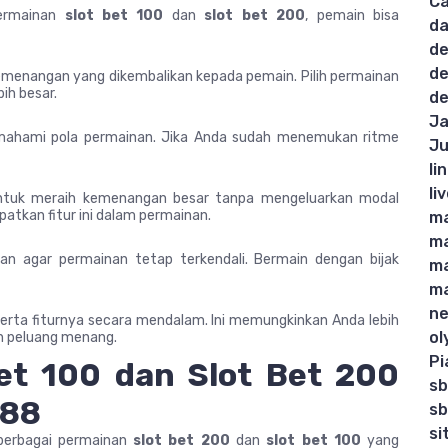
Ca
ermainan
slot bet 100
dan
slot bet 200
, pemain bisa
da
de
de
emenangan yang dikembalikan kepada pemain. Pilih permainan
ih besar.
de
Ja
emahami pola permainan. Jika Anda sudah menemukan ritme
Ju
li
li
k untuk meraih kemenangan besar tanpa mengeluarkan modal
kan fitur ini dalam permainan.
m
ma
n agar permainan tetap terkendali. Bermain dengan bijak
ma
ma
n
a serta fiturnya secara mendalam. Ini memungkinkan Anda lebih
ol
n peluang menang.
Pi
et 100 dan Slot Bet 200
sb
n88
s
si
berbagai permainan
slot bet 200
dan
slot bet 100
yang