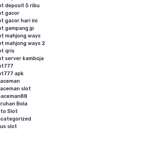
ot deposit 5 ribu
ot gacor
ot gacor hari ini
ot gampang jp
ot mahjong ways
ot mahjong ways 2
ot qris
ot server kamboja
ot777
ot777 apk
paceman
aceman slot
paceman88
ruhan Bola
to Slot
categorized
us slot