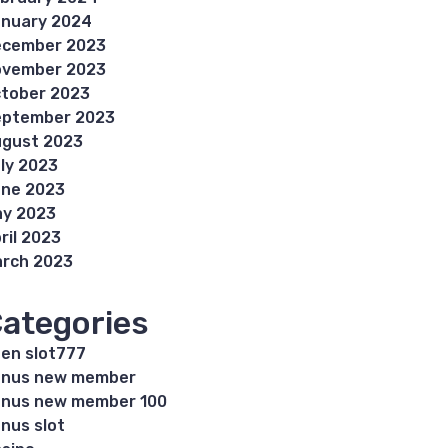
nuary 2024
ecember 2023
ovember 2023
tober 2023
eptember 2023
gust 2023
ly 2023
ne 2023
y 2023
ril 2023
rch 2023
ategories
en slot777
onus new member
nus new member 100
nus slot