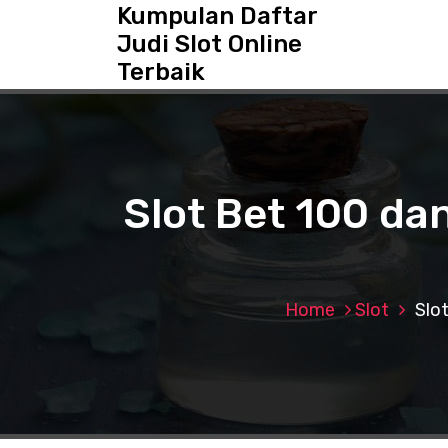
S
Kumpulan Daftar
k
Judi Slot Online
i
Terbaik
p
t
o
c
o
n
Slot Bet 100 da
t
e
n
t
Home
Slot
Slo