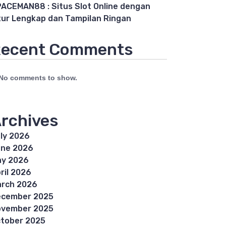
ACEMAN88 : Situs Slot Online dengan
tur Lengkap dan Tampilan Ringan
ecent Comments
No comments to show.
rchives
ly 2026
ne 2026
y 2026
ril 2026
rch 2026
ecember 2025
ovember 2025
tober 2025