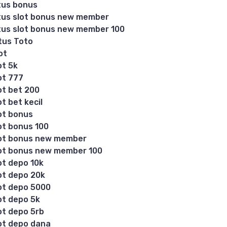
tus bonus
tus slot bonus new member
tus slot bonus new member 100
tus Toto
ot
ot 5k
ot 777
ot bet 200
ot bet kecil
ot bonus
ot bonus 100
ot bonus new member
ot bonus new member 100
ot depo 10k
ot depo 20k
ot depo 5000
ot depo 5k
ot depo 5rb
ot depo dana