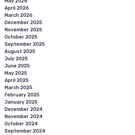
May 2026
April 2026
March 2026
December 2025
November 2025
October 2025
September 2025
August 2025
July 2025
June 2025
May 2025
April 2025
March 2025
February 2025
January 2025
December 2024
November 2024
October 2024
September 2024