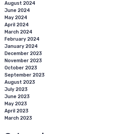
August 2024
June 2024
May 2024
April 2024
March 2024
February 2024
January 2024
December 2023
November 2023
October 2023
September 2023
August 2023
July 2023
June 2023
May 2023
April 2023
March 2023