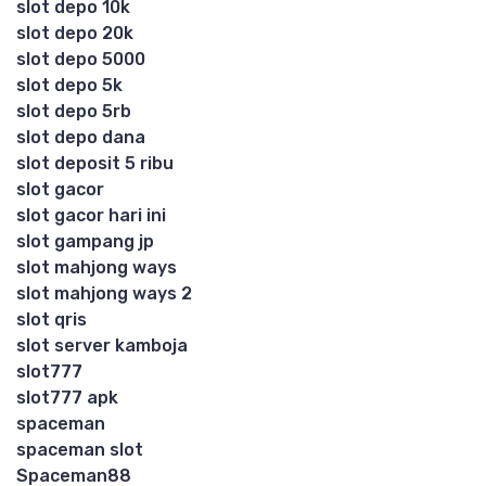
slot depo 10k
slot depo 20k
slot depo 5000
slot depo 5k
slot depo 5rb
slot depo dana
slot deposit 5 ribu
slot gacor
slot gacor hari ini
slot gampang jp
slot mahjong ways
slot mahjong ways 2
slot qris
slot server kamboja
slot777
slot777 apk
spaceman
spaceman slot
Spaceman88