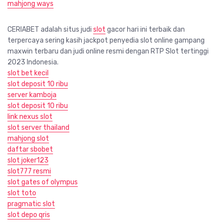
mahjong ways
CERIABET adalah situs judi
slot
gacor hari ini terbaik dan
terpercaya sering kasih jackpot penyedia slot online gampang
maxwin terbaru dan judi online resmi dengan RTP Slot tertinggi
2023 Indonesia.
slot bet kecil
slot deposit 10 ribu
server kamboja
slot deposit 10 ribu
link nexus slot
slot server thailand
mahjong slot
daftar sbobet
slot joker123
slot777 resmi
slot gates of olympus
slot toto
pragmatic slot
slot depo qris