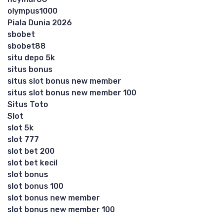
olympus1000
Piala Dunia 2026
sbobet
sbobet88
situ depo 5k
situs bonus
situs slot bonus new member
situs slot bonus new member 100
Situs Toto
Slot
slot 5k
slot 777
slot bet 200
slot bet kecil
slot bonus
slot bonus 100
slot bonus new member
slot bonus new member 100