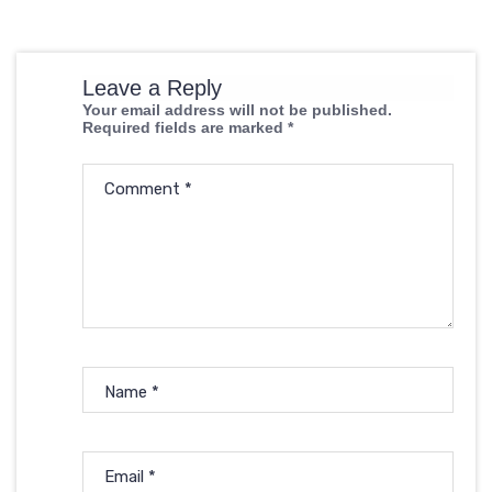
Leave a Reply
Your email address will not be published.
Required fields are marked
*
Comment
*
Name
*
Email
*