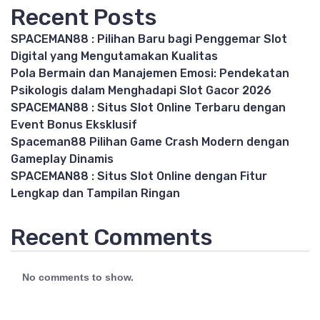
Recent Posts
SPACEMAN88 : Pilihan Baru bagi Penggemar Slot
Digital yang Mengutamakan Kualitas
Pola Bermain dan Manajemen Emosi: Pendekatan
Psikologis dalam Menghadapi Slot Gacor 2026
SPACEMAN88 : Situs Slot Online Terbaru dengan
Event Bonus Eksklusif
Spaceman88 Pilihan Game Crash Modern dengan
Gameplay Dinamis
SPACEMAN88 : Situs Slot Online dengan Fitur
Lengkap dan Tampilan Ringan
Recent Comments
No comments to show.