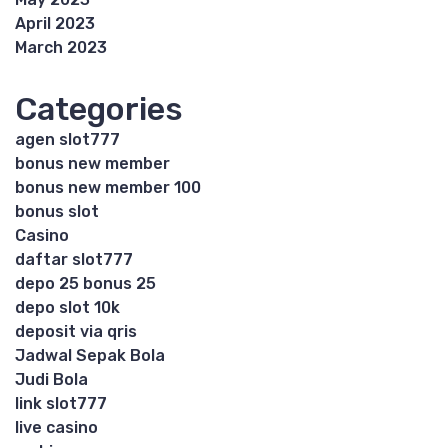
April 2023
March 2023
Categories
agen slot777
bonus new member
bonus new member 100
bonus slot
Casino
daftar slot777
depo 25 bonus 25
depo slot 10k
deposit via qris
Jadwal Sepak Bola
Judi Bola
link slot777
live casino