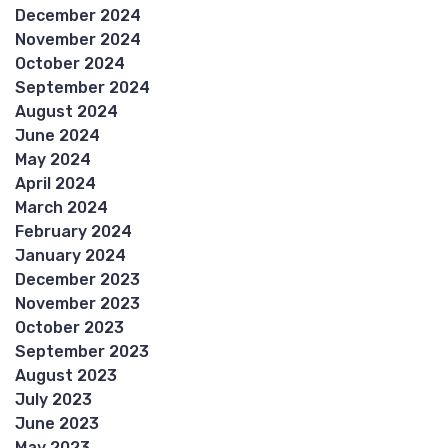
December 2024
November 2024
October 2024
September 2024
August 2024
June 2024
May 2024
April 2024
March 2024
February 2024
January 2024
December 2023
November 2023
October 2023
September 2023
August 2023
July 2023
June 2023
May 2023