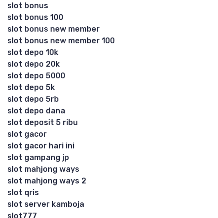
slot bonus
slot bonus 100
slot bonus new member
slot bonus new member 100
slot depo 10k
slot depo 20k
slot depo 5000
slot depo 5k
slot depo 5rb
slot depo dana
slot deposit 5 ribu
slot gacor
slot gacor hari ini
slot gampang jp
slot mahjong ways
slot mahjong ways 2
slot qris
slot server kamboja
slot777