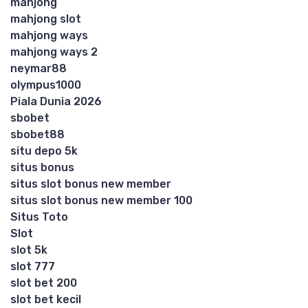
mahjong
mahjong slot
mahjong ways
mahjong ways 2
neymar88
olympus1000
Piala Dunia 2026
sbobet
sbobet88
situ depo 5k
situs bonus
situs slot bonus new member
situs slot bonus new member 100
Situs Toto
Slot
slot 5k
slot 777
slot bet 200
slot bet kecil