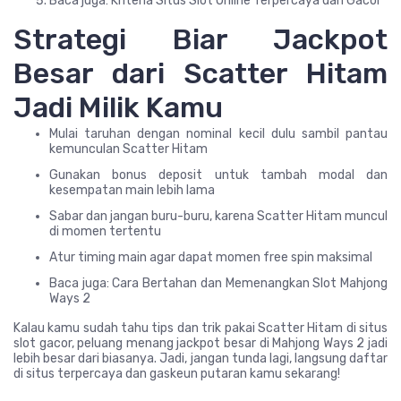
Baca juga: Kriteria Situs Slot Online Terpercaya dan Gacor
Strategi Biar Jackpot
Besar dari Scatter Hitam
Jadi Milik Kamu
Mulai taruhan dengan nominal kecil dulu sambil pantau
kemunculan Scatter Hitam
Gunakan bonus deposit untuk tambah modal dan
kesempatan main lebih lama
Sabar dan jangan buru-buru, karena Scatter Hitam muncul
di momen tertentu
Atur timing main agar dapat momen free spin maksimal
Baca juga: Cara Bertahan dan Memenangkan Slot Mahjong
Ways 2
Kalau kamu sudah tahu tips dan trik pakai Scatter Hitam di situs
slot gacor, peluang menang jackpot besar di Mahjong Ways 2 jadi
lebih besar dari biasanya. Jadi, jangan tunda lagi, langsung daftar
di situs terpercaya dan gaskeun putaran kamu sekarang!