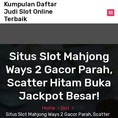
S
Kumpulan Daftar
k
Judi Slot Online
i
Terbaik
p
t
o
c
o
n
Situs Slot Mahjong
t
e
Ways 2 Gacor Parah,
n
t
Scatter Hitam Buka
Jackpot Besar!
Home
Slot
Situs Slot Mahjong Ways 2 Gacor Parah, Scatter