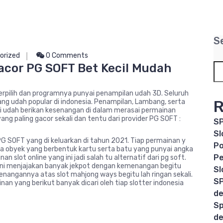
S
orized
0 Comments
acor PG SOFT Bet Kecil Mudah
pilih dan programnya punyai penampilan udah 3D. Seluruh
R
ng udah popular di indonesia. Penampilan, Lambang, serta
i udah berikan kesenangan di dalam merasai permainan
ng paling gacor sekali dan tentu dari provider PG SOFT :
SP
Sl
 PG SOFT yang di keluarkan di tahun 2021. Tiap permainan y
Po
a obyek yang berbentuk kartu serta batu yang punyai angka
Pe
an slot online yang ini jadi salah tu alternatif dari pg soft.
ni menjajakan banyak jekpot dengan kemenangan begitu
Sl
enangannya atas slot mahjong ways begitu lah ringan sekali.
SP
an yang berikut banyak dicari oleh tiap slotter indonesia
de
Sp
de