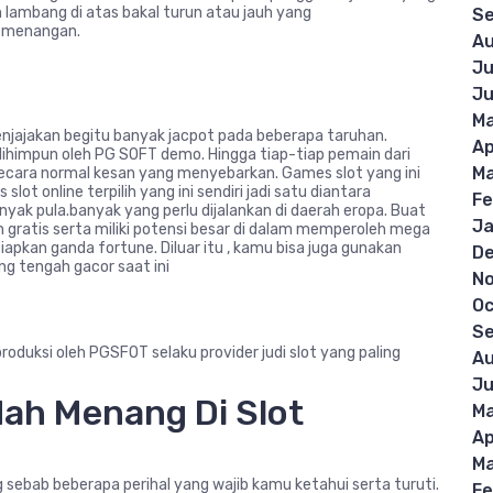
 lambang di atas bakal turun atau jauh yang
S
emenangan.
Au
Ju
Ju
Ma
enjajakan begitu banyak jacpot pada beberapa taruhan.
Ap
 dihimpun oleh PG SOFT demo. Hingga tiap-tiap pemain dari
Ma
ecara normal kesan yang menyebarkan. Games slot yang ini
t online terpilih yang ini sendiri jadi satu diantara
Fe
ak pula.banyak yang perlu dijalankan di daerah eropa. Buat
Ja
in gratis serta miliki potensi besar di dalam memperoleh mega
siapkan ganda fortune. Diluar itu , kamu bisa juga gunakan
D
ng tengah gacor saat ini
N
Oc
S
oduksi oleh PGSFOT selaku provider judi slot yang paling
Au
Ju
ah Menang Di Slot
Ma
Ap
Ma
sebab beberapa perihal yang wajib kamu ketahui serta turuti.
Fe