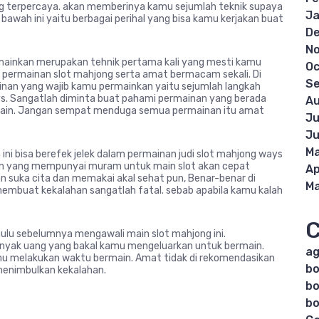
g terpercaya. akan memberinya kamu sejumlah teknik supaya
Ja
bawah ini yaitu berbagai perihal yang bisa kamu kerjakan buat
D
N
ainkan merupakan tehnik pertama kali yang mesti kamu
Oc
e permainan slot mahjong serta amat bermacam sekali. Di
S
inan yang wajib kamu permainkan yaitu sejumlah langkah
s. Sangatlah diminta buat pahami permainan yang berada
Au
ain. Jangan sempat menduga semua permainan itu amat
Ju
Ju
Ma
 ini bisa berefek jelek dalam permainan judi slot mahjong ways
in yang mempunyai muram untuk main slot akan cepat
Ap
n suka cita dan memakai akal sehat pun, Benar-benar di
Ma
mbuat kekalahan sangatlah fatal. sebab apabila kamu kalah
C
ahulu sebelumnya mengawali main slot mahjong ini.
nyak uang yang bakal kamu mengeluarkan untuk bermain.
ag
u melakukan waktu bermain. Amat tidak di rekomendasikan
b
menimbulkan kekalahan.
bo
bo