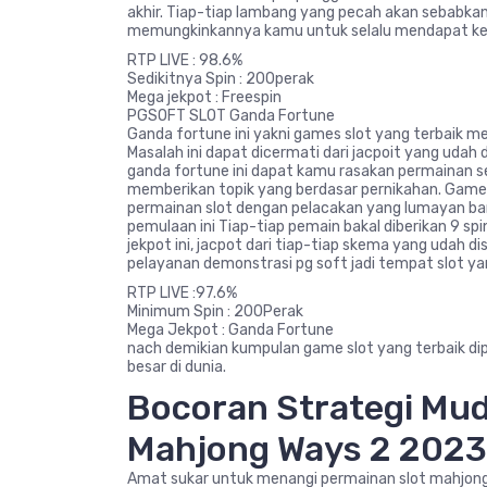
akhir. Tiap-tiap lambang yang pecah akan sebabkan
memungkinkannya kamu untuk selalu mendapat k
RTP LIVE : 98.6%
Sedikitnya Spin : 200perak
Mega jekpot : Freespin
PGSOFT SLOT Ganda Fortune
Ganda fortune ini yakni games slot yang terbaik m
Masalah ini dapat dicermati dari jacpoit yang udah
ganda fortune ini dapat kamu rasakan permainan s
memberikan topik yang berdasar pernikahan. Games slo
permainan slot dengan pelacakan yang lumayan bany
pemulaan ini Tiap-tiap pemain bakal diberikan 9 sp
jekpot ini, jacpot dari tiap-tiap skema yang udah di
pelayanan demonstrasi pg soft jadi tempat slot ya
RTP LIVE :97.6%
Minimum Spin : 200Perak
Mega Jekpot : Ganda Fortune
nach demikian kumpulan game slot yang terbaik dipr
besar di dunia.
Bocoran Strategi Mud
Mahjong Ways 2 2023
Amat sukar untuk menangi permainan slot mahjong 