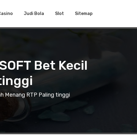
Casino
Judi Bola
Slot
Sitemap
SOFT Bet Kecil
inggi
h Menang RTP Paling tinggi