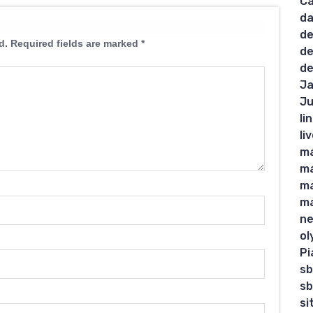
Ca
da
de
d.
Required fields are marked
*
de
de
Ja
Ju
li
li
m
ma
ma
ma
n
ol
Pi
sb
s
si