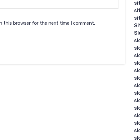
si
si
si
n this browser for the next time I comment.
Si
Sl
sl
sl
sl
sl
sl
sl
sl
sl
sl
sl
sl
sl
sl
sl