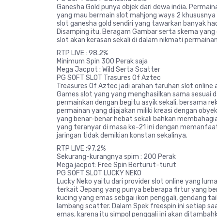
Ganesha Gold punya objek dari dewa india. Permaina
yang mau bermain slot mahjong ways 2 khususnya di 
slot ganesha gold sendiri yang tawarkan banyak ha
Disamping itu, Beragam Gambar serta skema yang d
slot akan kerasan sekali di dalam nikmati permainan
RTP LIVE : 98.2%
Minimum Spin 300 Perak saja
Mega Jacpot : Wild Serta Scatter
PG SOFT SLOT Trasures Of Aztec
Treasures Of Aztec jadi arahan taruhan slot online
Games slot yang yang menghasilkan sama sesuai daft
permainkan dengan begitu asyik sekali, bersama re
permainan yang dijajakan miliki kreasi dengan ob
yang benar-benar hebat sekali bahkan membahagiak
yang teranyar di masa ke-21 ini dengan memanfaa
jaringan tidak demikian konstan sekalinya.
RTP LIVE :97.2%
Sekurang-kurangnya spim : 200 Perak
Mega jacpot: Free Spin Berturut-turut
PG SOFT SLOT LUCKY NEKO
Lucky Neko yaitu dari provider slot online yang lum
terkait Jepang yang punya beberapa firtur yang b
kucing yang emas sebgai ikon penggali, gendang tai
lambang scatter. Dalam Spek freespin ini setiap s
emas, karena itu simpol penggali ini akan ditamba