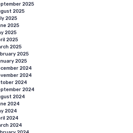
eptember 2025
gust 2025
ly 2025
ne 2025
y 2025
ril 2025
rch 2025
bruary 2025
nuary 2025
ecember 2024
ovember 2024
tober 2024
eptember 2024
gust 2024
ne 2024
y 2024
ril 2024
rch 2024
bruary 2024