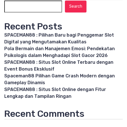
Search
Recent Posts
SPACEMAN88 : Pilihan Baru bagi Penggemar Slot
Digital yang Mengutamakan Kualitas
Pola Bermain dan Manajemen Emosi: Pendekatan
Psikologis dalam Menghadapi Slot Gacor 2026
SPACEMAN88 : Situs Slot Online Terbaru dengan
Event Bonus Eksklusif
Spaceman88 Pilihan Game Crash Modern dengan
Gameplay Dinamis
SPACEMAN88 : Situs Slot Online dengan Fitur
Lengkap dan Tampilan Ringan
Recent Comments