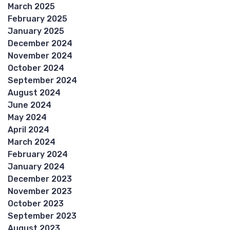
March 2025
February 2025
January 2025
December 2024
November 2024
October 2024
September 2024
August 2024
June 2024
May 2024
April 2024
March 2024
February 2024
January 2024
December 2023
November 2023
October 2023
September 2023
August 2023