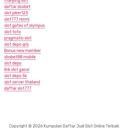
mahjong slot
daftar sbobet
slot joker123
slot777 resmi
slot gates of olympus
slot toto
pragmatic slot
slot depo qris
Bonus new member
sbobet88 mobile
slot depo
link slot gacor
slot depo 5k
slot server thailand
daftar slot777
Copyright © 2026 Kumpulan Daftar Judi Slot Online Terbaik