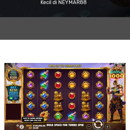
Kecil di NEYMAR88