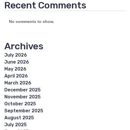
Recent Comments
No comments to show.
Archives
July 2026
June 2026
May 2026
April 2026
March 2026
December 2025
November 2025
October 2025
September 2025
August 2025
July 2025