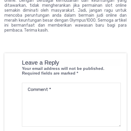
online. Dengan berbagai kemudahan dan keuntungan yang
ditawarkan, tidak mengherankan jika permainan slot online
semakin diminati oleh masyarakat. Jadi, jangan ragu untuk
mencoba peruntungan anda dalam bermain judi online dan
meraih keuntungan besar dengan Olympus1000. Semoga artikel
ini bermanfaat dan memberikan wawasan baru bagi para
pembaca. Terima kasih.
Leave a Reply
Your email address will not be published.
Required fields are marked
*
Comment
*