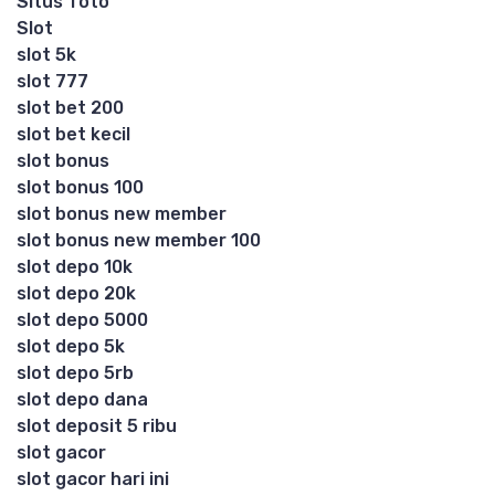
Situs Toto
Slot
slot 5k
slot 777
slot bet 200
slot bet kecil
slot bonus
slot bonus 100
slot bonus new member
slot bonus new member 100
slot depo 10k
slot depo 20k
slot depo 5000
slot depo 5k
slot depo 5rb
slot depo dana
slot deposit 5 ribu
slot gacor
slot gacor hari ini