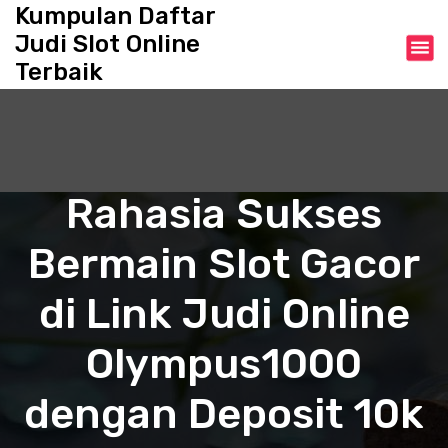
S
Kumpulan Daftar
k
Judi Slot Online
i
Terbaik
p
t
o
c
o
n
Rahasia Sukses
t
e
Bermain Slot Gacor
n
t
di Link Judi Online
Olympus1000
dengan Deposit 10k