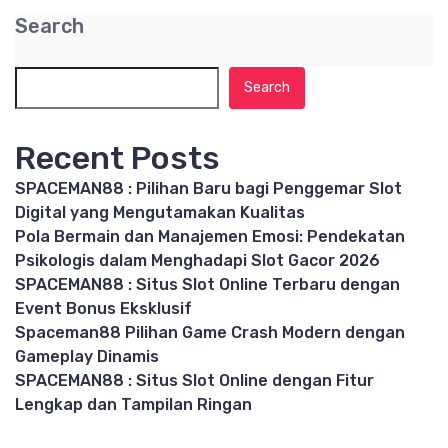
Search
Search
Recent Posts
SPACEMAN88 : Pilihan Baru bagi Penggemar Slot
Digital yang Mengutamakan Kualitas
Pola Bermain dan Manajemen Emosi: Pendekatan
Psikologis dalam Menghadapi Slot Gacor 2026
SPACEMAN88 : Situs Slot Online Terbaru dengan
Event Bonus Eksklusif
Spaceman88 Pilihan Game Crash Modern dengan
Gameplay Dinamis
SPACEMAN88 : Situs Slot Online dengan Fitur
Lengkap dan Tampilan Ringan