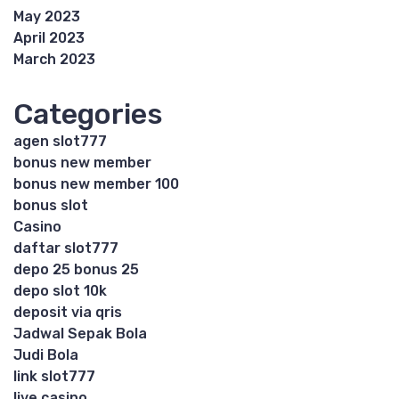
May 2023
April 2023
March 2023
Categories
agen slot777
bonus new member
bonus new member 100
bonus slot
Casino
daftar slot777
depo 25 bonus 25
depo slot 10k
deposit via qris
Jadwal Sepak Bola
Judi Bola
link slot777
live casino