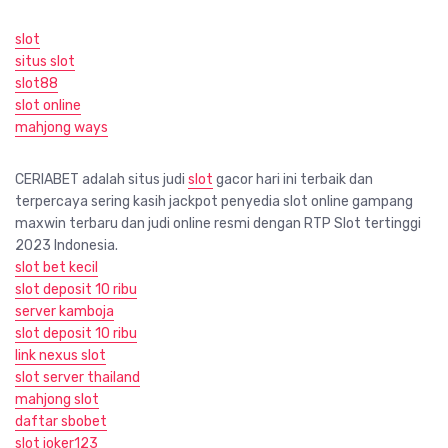
slot
situs slot
slot88
slot online
mahjong ways
CERIABET adalah situs judi
slot
gacor hari ini terbaik dan
terpercaya sering kasih jackpot penyedia slot online gampang
maxwin terbaru dan judi online resmi dengan RTP Slot tertinggi
2023 Indonesia.
slot bet kecil
slot deposit 10 ribu
server kamboja
slot deposit 10 ribu
link nexus slot
slot server thailand
mahjong slot
daftar sbobet
slot joker123