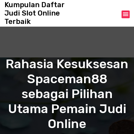
S
Kumpulan Daftar
k
Judi Slot Online
i
Terbaik
p
t
o
c
o
n
Rahasia Kesuksesan
t
e
Spaceman88
n
t
sebagai Pilihan
Utama Pemain Judi
Online