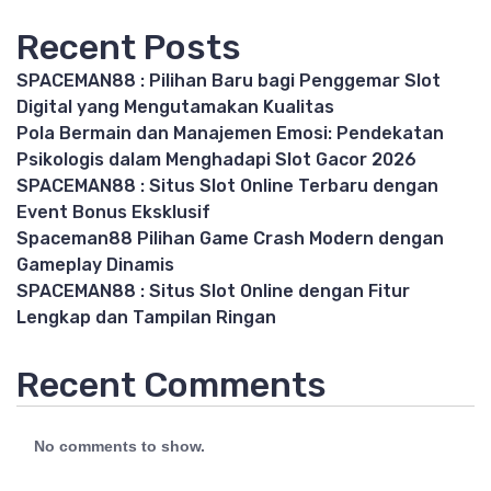
Recent Posts
SPACEMAN88 : Pilihan Baru bagi Penggemar Slot
Digital yang Mengutamakan Kualitas
Pola Bermain dan Manajemen Emosi: Pendekatan
Psikologis dalam Menghadapi Slot Gacor 2026
SPACEMAN88 : Situs Slot Online Terbaru dengan
Event Bonus Eksklusif
Spaceman88 Pilihan Game Crash Modern dengan
Gameplay Dinamis
SPACEMAN88 : Situs Slot Online dengan Fitur
Lengkap dan Tampilan Ringan
Recent Comments
No comments to show.