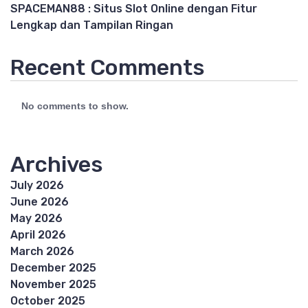
SPACEMAN88 : Situs Slot Online dengan Fitur
Lengkap dan Tampilan Ringan
Recent Comments
No comments to show.
Archives
July 2026
June 2026
May 2026
April 2026
March 2026
December 2025
November 2025
October 2025