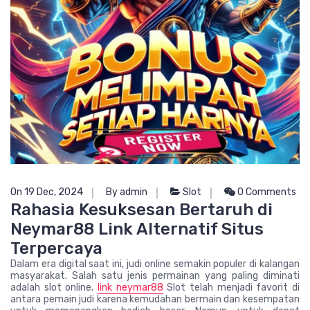
On 19 Dec, 2024
By admin
Slot
0 Comments
Rahasia Kesuksesan Bertaruh di
Neymar88 Link Alternatif Situs
Terpercaya
Dalam era digital saat ini, judi online semakin populer di kalangan
masyarakat. Salah satu jenis permainan yang paling diminati
adalah slot online.
link neymar88
Slot telah menjadi favorit di
antara pemain judi karena kemudahan bermain dan kesempatan