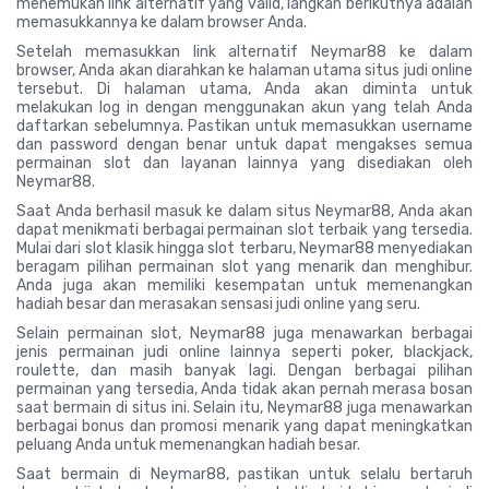
menemukan link alternatif yang valid, langkah berikutnya adalah
memasukkannya ke dalam browser Anda.
Setelah memasukkan link alternatif Neymar88 ke dalam
browser, Anda akan diarahkan ke halaman utama situs judi online
tersebut. Di halaman utama, Anda akan diminta untuk
melakukan log in dengan menggunakan akun yang telah Anda
daftarkan sebelumnya. Pastikan untuk memasukkan username
dan password dengan benar untuk dapat mengakses semua
permainan slot dan layanan lainnya yang disediakan oleh
Neymar88.
Saat Anda berhasil masuk ke dalam situs Neymar88, Anda akan
dapat menikmati berbagai permainan slot terbaik yang tersedia.
Mulai dari slot klasik hingga slot terbaru, Neymar88 menyediakan
beragam pilihan permainan slot yang menarik dan menghibur.
Anda juga akan memiliki kesempatan untuk memenangkan
hadiah besar dan merasakan sensasi judi online yang seru.
Selain permainan slot, Neymar88 juga menawarkan berbagai
jenis permainan judi online lainnya seperti poker, blackjack,
roulette, dan masih banyak lagi. Dengan berbagai pilihan
permainan yang tersedia, Anda tidak akan pernah merasa bosan
saat bermain di situs ini. Selain itu, Neymar88 juga menawarkan
berbagai bonus dan promosi menarik yang dapat meningkatkan
peluang Anda untuk memenangkan hadiah besar.
Saat bermain di Neymar88, pastikan untuk selalu bertaruh