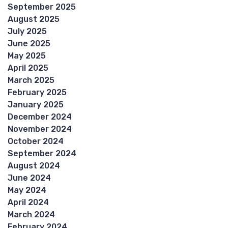
September 2025
August 2025
July 2025
June 2025
May 2025
April 2025
March 2025
February 2025
January 2025
December 2024
November 2024
October 2024
September 2024
August 2024
June 2024
May 2024
April 2024
March 2024
February 2024