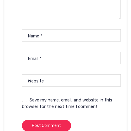
Name
*
Email
*
Website
Save my name, email, and website in this
browser for the next time I comment.