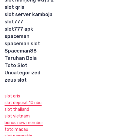
slot qris
slot server kamboja
slot777
slot777 apk
spaceman
spaceman slot
Spaceman88
Taruhan Bola
Toto Slot
Uncategorized
zeus slot
slot qris
slot deposit 10 ribu
slot thailand
slot vietnam
bonus new member
toto macau