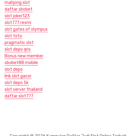
mahjong slot
daftar sbobet
slot joker123
slot777 resmi
slot gates of olympus
slot toto
pragmatic slot
slot depo qris
Bonus new member
sbobet88 mobile
slot depo
link slot gacor
slot depo 5k
slot server thailand
daftar slot777