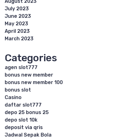
August 2023
July 2023
June 2023
May 2023
April 2023
March 2023
Categories
agen slot777
bonus new member
bonus new member 100
bonus slot
Casino
daftar slot777
depo 25 bonus 25
depo slot 10k
deposit via qris
Jadwal Sepak Bola