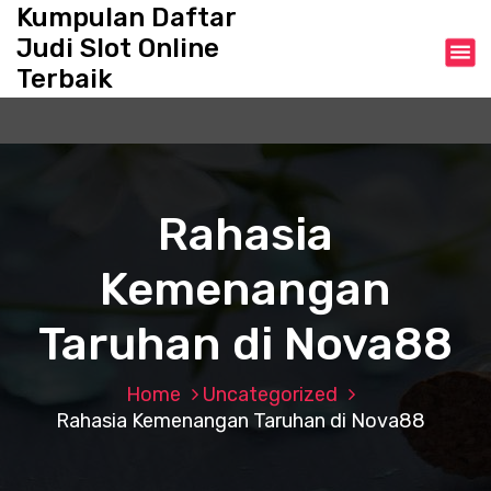
S
Kumpulan Daftar
k
Judi Slot Online
i
Terbaik
p
t
o
c
o
n
Rahasia
t
e
Kemenangan
n
t
Taruhan di Nova88
Home
Uncategorized
Rahasia Kemenangan Taruhan di Nova88