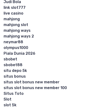
Judi Bola
link slot777
live casino
mahjong
mahjong slot
mahjong ways
mahjong ways 2
neymar88
olympus1000
Piala Dunia 2026
sbobet
sbobet88
situ depo 5k
situs bonus
situs slot bonus new member
situs slot bonus new member 100
Situs Toto
Slot
slot 5k