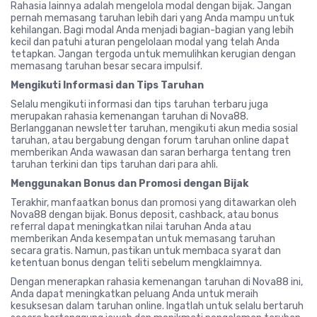
Rahasia lainnya adalah mengelola modal dengan bijak. Jangan
pernah memasang taruhan lebih dari yang Anda mampu untuk
kehilangan. Bagi modal Anda menjadi bagian-bagian yang lebih
kecil dan patuhi aturan pengelolaan modal yang telah Anda
tetapkan. Jangan tergoda untuk memulihkan kerugian dengan
memasang taruhan besar secara impulsif.
Mengikuti Informasi dan Tips Taruhan
Selalu mengikuti informasi dan tips taruhan terbaru juga
merupakan rahasia kemenangan taruhan di Nova88.
Berlangganan newsletter taruhan, mengikuti akun media sosial
taruhan, atau bergabung dengan forum taruhan online dapat
memberikan Anda wawasan dan saran berharga tentang tren
taruhan terkini dan tips taruhan dari para ahli.
Menggunakan Bonus dan Promosi dengan Bijak
Terakhir, manfaatkan bonus dan promosi yang ditawarkan oleh
Nova88 dengan bijak. Bonus deposit, cashback, atau bonus
referral dapat meningkatkan nilai taruhan Anda atau
memberikan Anda kesempatan untuk memasang taruhan
secara gratis. Namun, pastikan untuk membaca syarat dan
ketentuan bonus dengan teliti sebelum mengklaimnya.
Dengan menerapkan rahasia kemenangan taruhan di Nova88 ini,
Anda dapat meningkatkan peluang Anda untuk meraih
kesuksesan dalam taruhan online. Ingatlah untuk selalu bertaruh