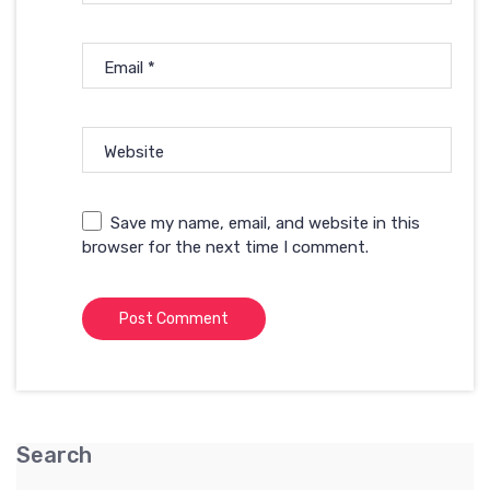
Email
*
Website
Save my name, email, and website in this
browser for the next time I comment.
Search