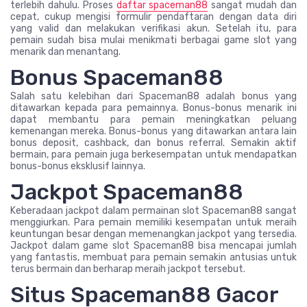
terlebih dahulu. Proses
daftar spaceman88
sangat mudah dan
cepat, cukup mengisi formulir pendaftaran dengan data diri
yang valid dan melakukan verifikasi akun. Setelah itu, para
pemain sudah bisa mulai menikmati berbagai game slot yang
menarik dan menantang.
Bonus Spaceman88
Salah satu kelebihan dari Spaceman88 adalah bonus yang
ditawarkan kepada para pemainnya. Bonus-bonus menarik ini
dapat membantu para pemain meningkatkan peluang
kemenangan mereka. Bonus-bonus yang ditawarkan antara lain
bonus deposit, cashback, dan bonus referral. Semakin aktif
bermain, para pemain juga berkesempatan untuk mendapatkan
bonus-bonus eksklusif lainnya.
Jackpot Spaceman88
Keberadaan jackpot dalam permainan slot Spaceman88 sangat
menggiurkan. Para pemain memiliki kesempatan untuk meraih
keuntungan besar dengan memenangkan jackpot yang tersedia.
Jackpot dalam game slot Spaceman88 bisa mencapai jumlah
yang fantastis, membuat para pemain semakin antusias untuk
terus bermain dan berharap meraih jackpot tersebut.
Situs Spaceman88 Gacor