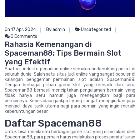
On 17 Apr, 2024
By admin
Uncategorized
0 Comments
Rahasia Kemenangan di
Spaceman88: Tips Bermain Slot
yang Efektif
Saat ini, industri perjudian online semakin berkembang pesat di
seluruh dunia. Salah satu situs judi online yang sangat populer di
kalangan penggemar permainan slot adalah Spaceman88.
Dengan berbagai pilihan game slot yang menarik dan seru,
Spaceman88 berhasil menciptakan pengalaman bermain yang
tidak hanya seru namun juga menegangkan bagi para
pemainnya. Keberadaan jackpot yang sangat menggiurkan juga
menjadi daya tarik utama bagi para pemain yang ingin meraih
keberuntungan besar.
Daftar Spaceman88
Untuk bisa menikmati berbagai game slot yang disediakan oleh
Spaceman88, para pemain harus melakukan proses pendaftaran