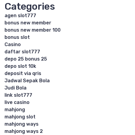
Categories
agen slot777
bonus new member
bonus new member 100
bonus slot
Casino
daftar slot777
depo 25 bonus 25
depo slot 10k
deposit via qris
Jadwal Sepak Bola
Judi Bola
link slot777
live casino
mahjong
mahjong slot
mahjong ways
mahjong ways 2