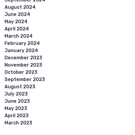
August 2024
June 2024
May 2024
April 2024
March 2024
February 2024
January 2024
December 2023
November 2023
October 2023
September 2023
August 2023
July 2023
June 2023
May 2023
April 2023
March 2023