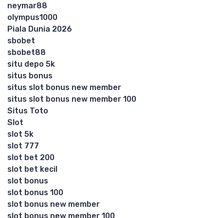
neymar88
olympus1000
Piala Dunia 2026
sbobet
sbobet88
situ depo 5k
situs bonus
situs slot bonus new member
situs slot bonus new member 100
Situs Toto
Slot
slot 5k
slot 777
slot bet 200
slot bet kecil
slot bonus
slot bonus 100
slot bonus new member
slot bonus new member 100