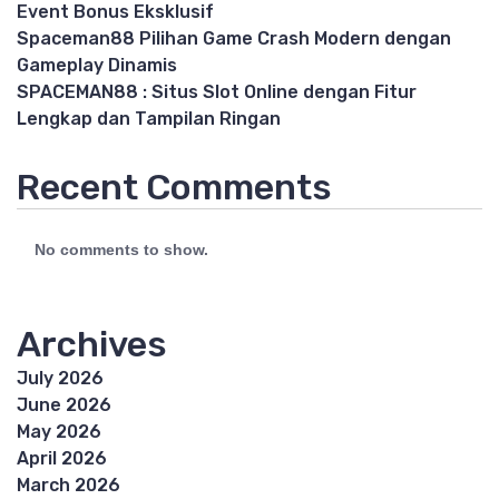
Event Bonus Eksklusif
Spaceman88 Pilihan Game Crash Modern dengan
Gameplay Dinamis
SPACEMAN88 : Situs Slot Online dengan Fitur
Lengkap dan Tampilan Ringan
Recent Comments
No comments to show.
Archives
July 2026
June 2026
May 2026
April 2026
March 2026