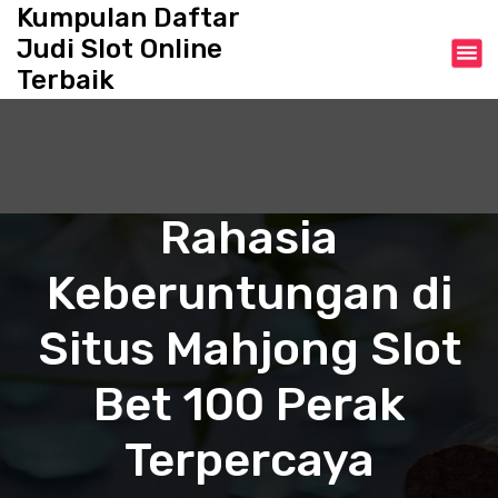
S
Kumpulan Daftar
k
Judi Slot Online
i
Terbaik
p
t
o
c
o
n
Rahasia
t
e
Keberuntungan di
n
t
Situs Mahjong Slot
Bet 100 Perak
Terpercaya