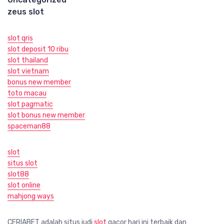
zeus slot
slot qris
slot deposit 10 ribu
slot thailand
slot vietnam
bonus new member
toto macau
slot pagmatic
slot bonus new member
spaceman88
slot
situs slot
slot88
slot online
mahjong ways
CERIABET adalah situs judi
slot
gacor hari ini terbaik dan