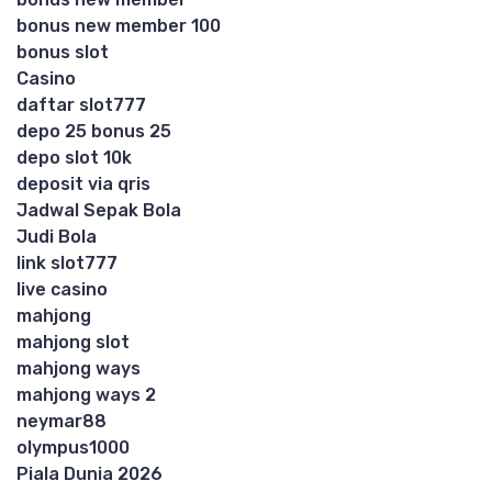
bonus new member 100
bonus slot
Casino
daftar slot777
depo 25 bonus 25
depo slot 10k
deposit via qris
Jadwal Sepak Bola
Judi Bola
link slot777
live casino
mahjong
mahjong slot
mahjong ways
mahjong ways 2
neymar88
olympus1000
Piala Dunia 2026