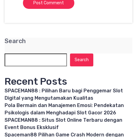
Search
Search
Recent Posts
SPACEMAN88 : Pilihan Baru bagi Penggemar Slot
Digital yang Mengutamakan Kualitas
Pola Bermain dan Manajemen Emosi: Pendekatan
Psikologis dalam Menghadapi Slot Gacor 2026
SPACEMAN88 : Situs Slot Online Terbaru dengan
Event Bonus Eksklusif
Spaceman88 Pilihan Game Crash Modern dengan