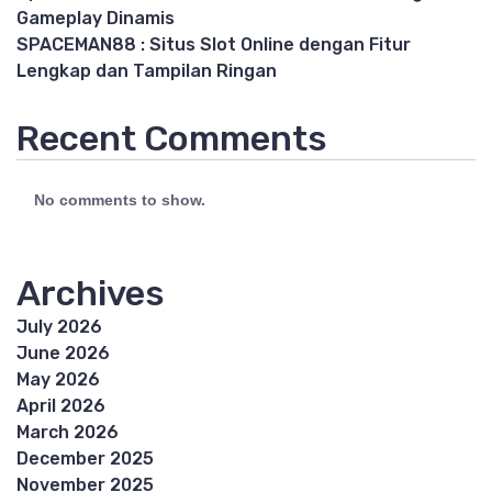
Gameplay Dinamis
SPACEMAN88 : Situs Slot Online dengan Fitur
Lengkap dan Tampilan Ringan
Recent Comments
No comments to show.
Archives
July 2026
June 2026
May 2026
April 2026
March 2026
December 2025
November 2025