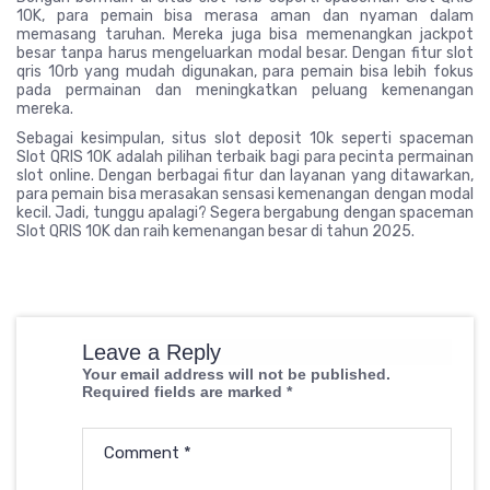
10K, para pemain bisa merasa aman dan nyaman dalam
memasang taruhan. Mereka juga bisa memenangkan jackpot
besar tanpa harus mengeluarkan modal besar. Dengan fitur slot
qris 10rb yang mudah digunakan, para pemain bisa lebih fokus
pada permainan dan meningkatkan peluang kemenangan
mereka.
Sebagai kesimpulan, situs slot deposit 10k seperti spaceman
Slot QRIS 10K adalah pilihan terbaik bagi para pecinta permainan
slot online. Dengan berbagai fitur dan layanan yang ditawarkan,
para pemain bisa merasakan sensasi kemenangan dengan modal
kecil. Jadi, tunggu apalagi? Segera bergabung dengan spaceman
Slot QRIS 10K dan raih kemenangan besar di tahun 2025.
Leave a Reply
Your email address will not be published.
Required fields are marked
*
Comment
*