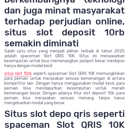
dan juga minat masyarakat
terhadap perjudian online,
situs slot deposit 10rb
semakin diminati
Salah satu situs yang menjadi pilihan terbaik di tahun 2025
adalah spaceman Slot QRIS 10K. Situs ini menawarkan
kesempatan untuk bisa memenangkan jackpot besar meskipun
hanya dengan modal kecil.
situs slot 10rb
seperti spaceman Slot QRIS 10K memungkinkan
para pemain untuk merasakan sensasi kemenangan di antara
kompetitor lain. Dengan hanya menggunakan modal kecil, para
pemain bisa mendapatkan kesempatan untuk meraih
kemenangan besar. Dengan adanya fitur slot deposit 10k, para
pemain bisa merasakan sensasi menang tanpa harus
mengeluarkan modal yang besar.
Situs slot depo qris seperti
spaceman Slot QRIS 10K