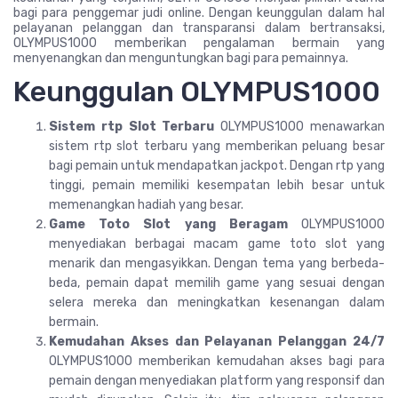
bagi para penggemar judi online. Dengan keunggulan dalam hal
pelayanan pelanggan dan transparansi dalam bertransaksi,
OLYMPUS1000 memberikan pengalaman bermain yang
menyenangkan dan menguntungkan bagi para pemainnya.
Keunggulan OLYMPUS1000
Sistem rtp Slot Terbaru
OLYMPUS1000 menawarkan
sistem rtp slot terbaru yang memberikan peluang besar
bagi pemain untuk mendapatkan jackpot. Dengan rtp yang
tinggi, pemain memiliki kesempatan lebih besar untuk
memenangkan hadiah yang besar.
Game Toto Slot yang Beragam
OLYMPUS1000
menyediakan berbagai macam game toto slot yang
menarik dan mengasyikkan. Dengan tema yang berbeda-
beda, pemain dapat memilih game yang sesuai dengan
selera mereka dan meningkatkan kesenangan dalam
bermain.
Kemudahan Akses dan Pelayanan Pelanggan 24/7
OLYMPUS1000 memberikan kemudahan akses bagi para
pemain dengan menyediakan platform yang responsif dan