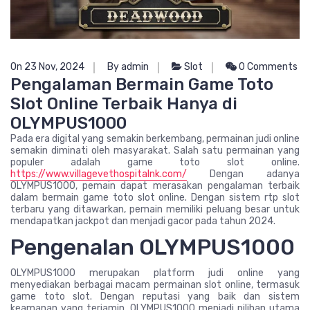
On 23 Nov, 2024
By admin
Slot
0 Comments
Pengalaman Bermain Game Toto
Slot Online Terbaik Hanya di
OLYMPUS1000
Pada era digital yang semakin berkembang, permainan judi online
semakin diminati oleh masyarakat. Salah satu permainan yang
populer adalah game toto slot online.
https://www.villagevethospitalnk.com/
Dengan adanya
OLYMPUS1000, pemain dapat merasakan pengalaman terbaik
dalam bermain game toto slot online. Dengan sistem rtp slot
terbaru yang ditawarkan, pemain memiliki peluang besar untuk
mendapatkan jackpot dan menjadi gacor pada tahun 2024.
Pengenalan OLYMPUS1000
OLYMPUS1000 merupakan platform judi online yang
menyediakan berbagai macam permainan slot online, termasuk
game toto slot. Dengan reputasi yang baik dan sistem
keamanan yang terjamin, OLYMPUS1000 menjadi pilihan utama