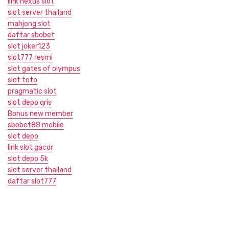
link nexus slot
slot server thailand
mahjong slot
daftar sbobet
slot joker123
slot777 resmi
slot gates of olympus
slot toto
pragmatic slot
slot depo qris
Bonus new member
sbobet88 mobile
slot depo
link slot gacor
slot depo 5k
slot server thailand
daftar slot777