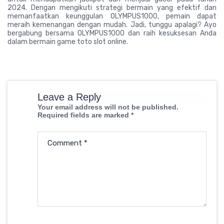
2024. Dengan mengikuti strategi bermain yang efektif dan
memanfaatkan keunggulan OLYMPUS1000, pemain dapat
meraih kemenangan dengan mudah. Jadi, tunggu apalagi? Ayo
bergabung bersama OLYMPUS1000 dan raih kesuksesan Anda
dalam bermain game toto slot online.
Leave a Reply
Your email address will not be published.
Required fields are marked
*
Comment
*