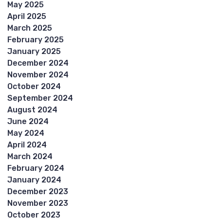
May 2025
April 2025
March 2025
February 2025
January 2025
December 2024
November 2024
October 2024
September 2024
August 2024
June 2024
May 2024
April 2024
March 2024
February 2024
January 2024
December 2023
November 2023
October 2023