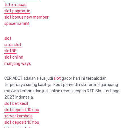
toto macau
slot pagmatic
slot bonus new member
spaceman88
slot
situs slot
slot88
slot online
mahjong ways
CERIABET adalah situs judi
slot
gacor hari ini terbaik dan
terpercaya sering kasih jackpot penyedia slot online gampang
maxwin terbaru dan judi online resmi dengan RTP Slot tertinggi
2023 Indonesia.
slot bet kecil
slot deposit 10 ribu
server kamboja
slot deposit 10 ribu